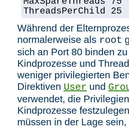
MaxSpareThreads 75
ThreadsPerChild 25
Während der Elternprozes
normalerweise als
g
root
sich an Port 80 binden z
Kindprozesse und Thread
weniger privilegierten Ben
Direktiven
und
User
Gro
verwendet, die Privilegie
Kindprozesse festzulegen
müssen in der Lage sein, 