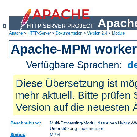
Apache
Apache
>
HTTP-Server
>
Dokumentation
>
Version 2.4
>
Module
Apache-MPM worker
Verfügbare Sprachen:
d
Diese Übersetzung ist mög
mehr aktuell. Bitte prüfen 
Version auf die neuesten
Beschreibung:
Multi-Processing-Modul, das einen Hybrid-We
Unterstützung implementiert
Status:
MPM