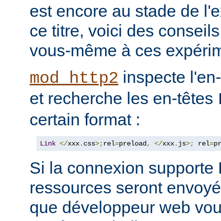
est encore au stade de l'
ce titre, voici des consei
vous-même à ces expérim
inspecte l'en
mod_http2
et recherche les en-têtes
certain format :
Link
</
xxx
.
css
>;
rel
=
preload
,
</
xxx
.
js
>;
 rel
=
p
Si la connexion support
ressources seront envoyée
que développeur web vous