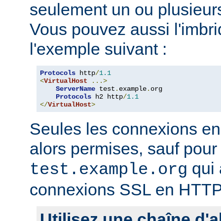
seulement un ou plusieurs
Vous pouvez aussi l'imb
l'exemple suivant :
Protocols
 http
/
1.1
<
VirtualHost
...>
ServerName
 test
.
example
.
org

Protocols
 h2 http
/
1.1
</
VirtualHost
>
Seules les connexions e
alors permises, sauf pour 
qui 
test.example.org
connexions SSL en HTTP
Utilisez une chaîne d'