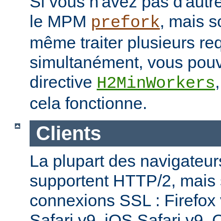
Si vous n'avez pas d'autre
le MPM
, mais s
prefork
même traiter plusieurs re
simultanément, vous pouv
directive
H2MinWorkers
cela fonctionne.
Clients
La plupart des navigateu
supportent HTTP/2, mais
connexions SSL : Firefox
Safari v9, iOS Safari v9,