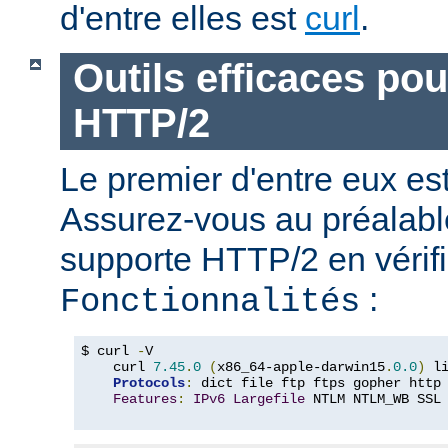
d'entre elles est
curl
.
Outils efficaces po
HTTP/2
Le premier d'entre eux e
Assurez-vous au préalabl
supporte HTTP/2 en vérifi
:
Fonctionnalités
$ curl 
-
V

    curl 
7.45
.
0
(
x86_64-apple-darwin15
.
0.0
)
 l
Protocols
:
 dict file ftp ftps gopher http
Features
:
IPv6
Largefile
 NTLM NTLM_WB SSL