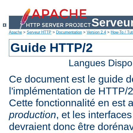
Serveu
Apache
>
Serveur HTTP
>
Documentation
>
Version 2.4
>
How-To / Tut
Guide HTTP/2
Langues Dispo
Ce document est le guide de 
l'implémentation de HTTP/2
Cette fonctionnalité en est
production
, et les interfaces
devraient donc être dorénav