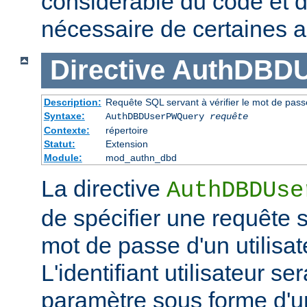
considérable du code et d
nécessaire de certaines a
Directive
AuthDBD
Description:
Requête SQL servant à vérifier le mot de passe
Syntaxe:
AuthDBDUserPWQuery
requête
Contexte:
répertoire
Statut:
Extension
Module:
mod_authn_dbd
La directive
AuthDBDUse
de spécifier une requête se
mot de passe d'un utilisa
L'identifiant utilisateur 
paramètre sous forme d'u