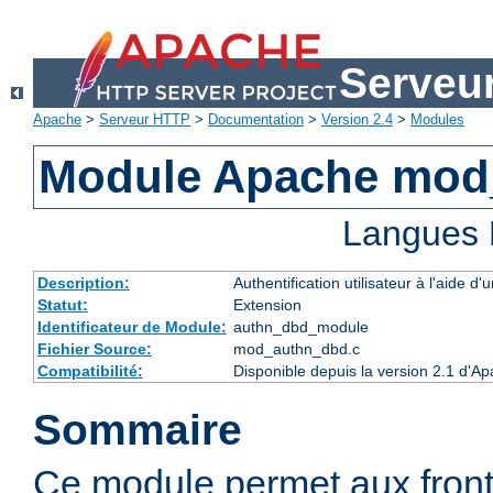
Serveu
Apache
>
Serveur HTTP
>
Documentation
>
Version 2.4
>
Modules
Module Apache mod
Langues 
Description:
Authentification utilisateur à l'aide
Statut:
Extension
Identificateur de Module:
authn_dbd_module
Fichier Source:
mod_authn_dbd.c
Compatibilité:
Disponible depuis la version 2.1 d'A
Sommaire
Ce module permet aux fron