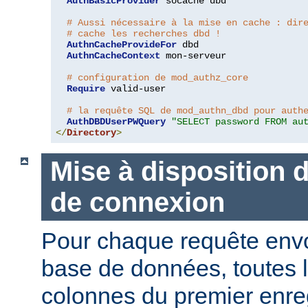
AuthBasicProvider
 socache dbd

# Aussi nécessaire à la mise en cache : dir
# cache les recherches dbd !
AuthnCacheProvideFor
 dbd

AuthnCacheContext
 mon-serveur

# configuration de mod_authz_core
Require
 valid-user

# la requête SQL de mod_authn_dbd pour auth
AuthDBDUserPWQuery
"SELECT password FROM au
</
Directory
>
Mise à disposition 
de connexion
Pour chaque requête env
base de données, toutes 
colonnes du premier enre