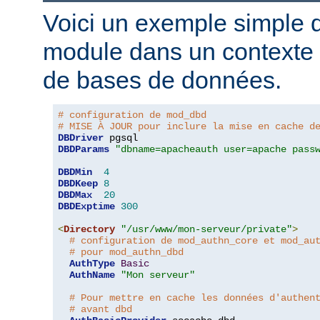
Voici un exemple simple d'
module dans un contexte d
de bases de données.
# configuration de mod_dbd
# MISE À JOUR pour inclure la mise en cache d
DBDriver
DBDParams
"dbname=apacheauth user=apache pass
DBDMin
4
DBDKeep
8
DBDMax
20
DBDExptime
300
<
Directory
"/usr/www/mon-serveur/private"
>
# configuration de mod_authn_core et mod_au
# pour mod_authn_dbd
AuthType
Basic
AuthName
"Mon serveur"
# Pour mettre en cache les données d'authen
# avant dbd