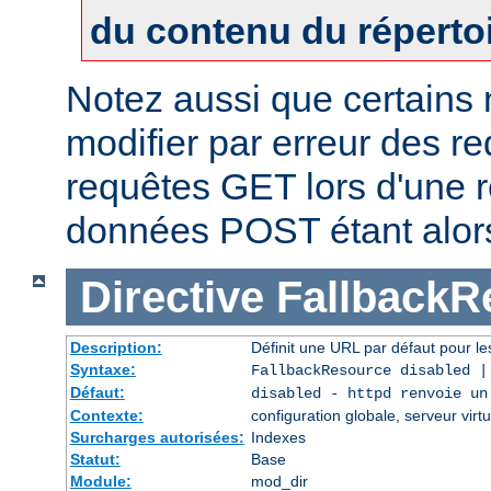
du contenu du réperto
Notez aussi que certains
modifier par erreur des 
requêtes GET lors d'une re
données POST étant alor
Directive
FallbackR
Description:
Définit une URL par défaut pour les
Syntaxe:
FallbackResource disabled 
Défaut:
disabled - httpd renvoie un
Contexte:
configuration globale, serveur virtu
Surcharges autorisées:
Indexes
Statut:
Base
Module:
mod_dir