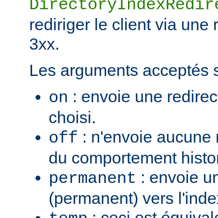
DirectoryIndexRedir
rediriger le client via une
3xx.
Les arguments acceptés s
: envoie une redirec
on
choisi.
: n'envoie aucune re
off
du comportement histo
: envoie u
permanent
(permanent) vers l'inde
: ceci est équiva