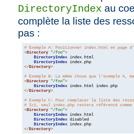
au coe
DirectoryIndex
complète la liste des ress
pas :
# Exemple A: Positionner index.html en page d
<
Directory
"/foo"
>
DirectoryIndex
 index
.
html

DirectoryIndex
 index
.
</
Directory
>
# Exemple B: La même chose que l'exemple A, m
<
Directory
"/foo"
>
DirectoryIndex
 index
.
html index
.
</
Directory
>
# Exemple C: Pour remplacer la liste des ress
# Ici, seul index.php restera référencé comme
<
Directory
"/foo"
>
DirectoryIndex
 index
.
html

DirectoryIndex
 disabled

DirectoryIndex
 index
.
</
Directory
>