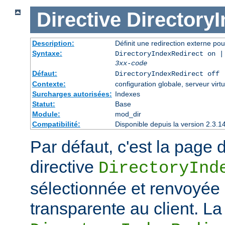
Directive
Directory
Description:
Définit une redirection externe pou
Syntaxe:
DirectoryIndexRedirect on |
3xx-code
Défaut:
DirectoryIndexRedirect off
Contexte:
configuration globale, serveur virtu
Surcharges autorisées:
Indexes
Statut:
Base
Module:
mod_dir
Compatibilité:
Disponible depuis la version 2.3.1
Par défaut, c'est la page d
directive
DirectoryInd
sélectionnée et renvoyée
transparente au client. La