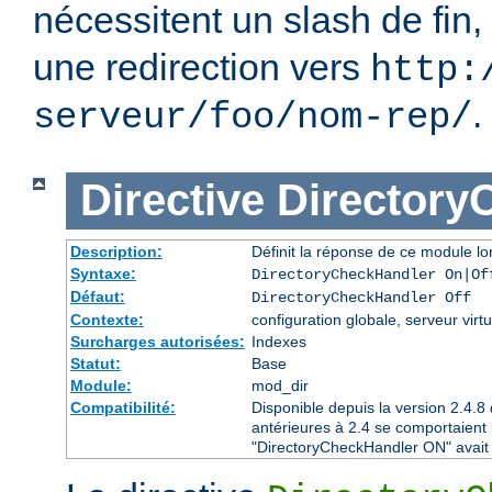
nécessitent un slash de fin,
une redirection vers
http:
.
serveur/foo/nom-rep/
Directive
Directory
Description:
Définit la réponse de ce module lor
Syntaxe:
DirectoryCheckHandler On|Of
Défaut:
DirectoryCheckHandler Off
Contexte:
configuration globale, serveur virtu
Surcharges autorisées:
Indexes
Statut:
Base
Module:
mod_dir
Compatibilité:
Disponible depuis la version 2.4.
antérieures à 2.4 se comportaient
"DirectoryCheckHandler ON" avait é