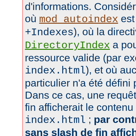
d'informations. Considér
où
est 
mod_autoindex
), où la direct
+Indexes
a pou
DirectoryIndex
ressource valide (par e
), et où au
index.html
particulier n'a été défin
Dans ce cas, une requêt
fin afficherait le contenu
;
par cont
index.html
sans slash de fin affich