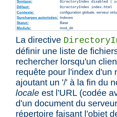
Syntaxe:
DirectoryIndex disabled |
u
Défaut:
DirectoryIndex index.html
Contexte:
configuration globale, serveur virtu
Surcharges autorisées:
Indexes
Statut:
Base
Module:
mod_dir
La directive
DirectoryI
définir une liste de fichie
rechercher lorsqu'un clie
requête pour l'index d'un 
ajoutant un '/' à la fin du
locale
est l'URL (codée av
d'un document du serveur,
répertoire faisant l'objet de