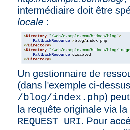
intermédiaire doit être sp
locale
:
<
Directory
"/web/example.com/htdocs/blog"
>
FallbackResource
/
blog
/
index
.
</
Directory
>
<
Directory
"/web/example.com/htdocs/blog/imag
FallbackResource
</
Directory
>
Un gestionnaire de ressou
(dans l'exemple ci-dessu
) peu
/blog/index.php
la requête originale via l
. Pour accé
REQUEST_URI