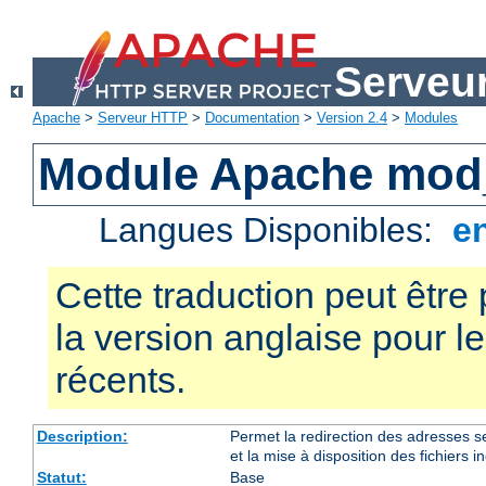
Serveu
Apache
>
Serveur HTTP
>
Documentation
>
Version 2.4
>
Modules
Module Apache mod
Langues Disponibles:
e
Cette traduction peut être 
la version anglaise pour 
récents.
Description:
Permet la redirection des adresses se
et la mise à disposition des fichiers i
Statut:
Base