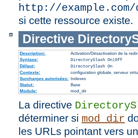
http://example.com/
si cette ressource existe.
Directive
Directory
Description:
Activation/Désactivation de la redir
Syntaxe:
DirectorySlash On|Off
Défaut:
DirectorySlash On
Contexte:
configuration globale, serveur virtu
Surcharges autorisées:
Indexes
Statut:
Base
Module:
mod_dir
La directive
DirectoryS
déterminer si
do
mod_dir
les URLs pointant vers un 