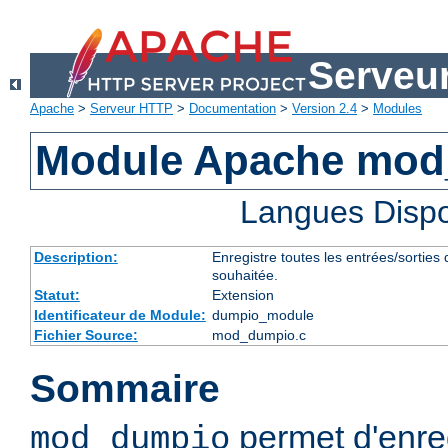
Serveu
Apache
>
Serveur HTTP
>
Documentation
>
Version 2.4
>
Modules
Module Apache mo
Langues Dispo
Description:
Enregistre toutes les entrées/sorties
souhaitée.
Statut:
Extension
Identificateur de Module:
dumpio_module
Fichier Source:
mod_dumpio.c
Sommaire
permet d'enreg
mod_dumpio