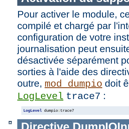
Pour activer le module, ce
compilé et chargé par l'in
configuration de votre in
journalisation peut ensuit
désactivée séparément po
sorties à l'aide des direc
outre,
doit ê
mod_dumpio
:
LogLevel
trace7
LogLevel
 dumpio
:
trace7
Directive
DumpIOIn