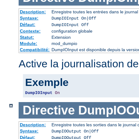
Description:
Enregistre toutes les entrées dans le journal
Syntaxe:
DumpIOInput On|Off
Défaut:
DumpIOInput Off
Contexte:
configuration globale
Statut:
Extension
Module:
mod_dumpio
Compatibilité:
DumpIOInput est disponible depuis la versio
Active la journalisation de
Exemple
DumpIOInput
On
Directive
DumpIOOu
Description:
Enregistre toutes les sorties dans le journal
Syntaxe:
DumpIOOutput On|Off
Défaut:
DumpIOOutput Off