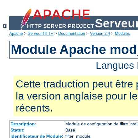
Serveu
Apache
>
Serveur HTTP
>
Documentation
>
Version 2.4
>
Modules
Module Apache mod_
Langues 
Cette traduction peut être 
la version anglaise pour 
récents.
Description:
Module de configuration de filtre inte
Statut:
Base
Identificateur de Module:
filter_module