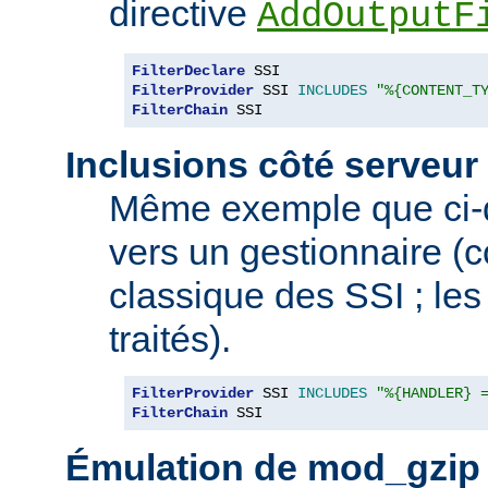
directive
AddOutputF
FilterDeclare
FilterProvider
 SSI 
INCLUDES
"%{CONTENT_T
FilterChain
 SSI
Inclusions côté serveur 
Même exemple que ci-
vers un gestionnaire 
classique des SSI ; les 
traités).
FilterProvider
 SSI 
INCLUDES
"%{HANDLER} 
FilterChain
 SSI
Émulation de mod_gzip