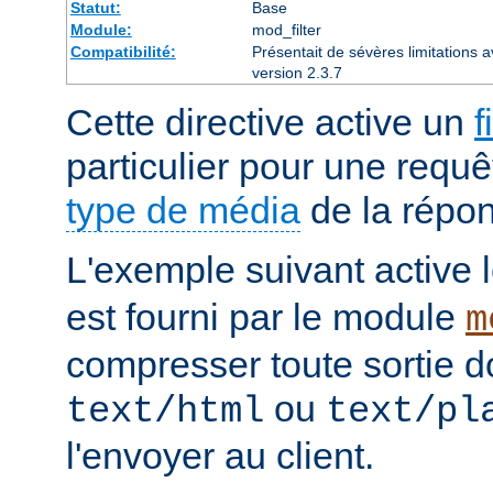
Statut:
Base
Module:
mod_filter
Compatibilité:
Présentait de sévères limitations 
version 2.3.7
Cette directive active un
f
particulier pour une requê
type de média
de la répo
L'exemple suivant active le
est fourni par le module
m
compresser toute sortie d
ou
text/html
text/pl
l'envoyer au client.