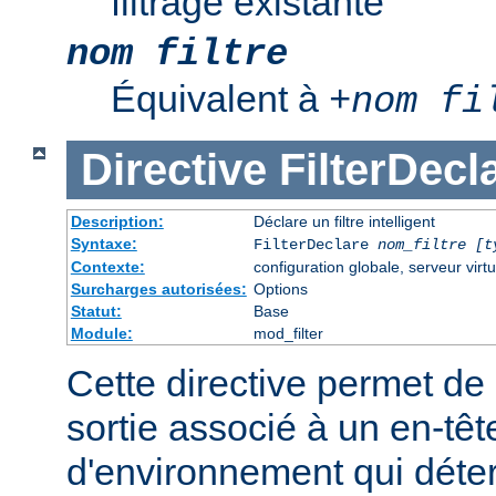
filtrage existante
nom filtre
Équivalent à
+
nom fi
Directive
FilterDecl
Description:
Déclare un filtre intelligent
Syntaxe:
FilterDeclare
nom_filtre
[t
Contexte:
configuration globale, serveur virtu
Surcharges autorisées:
Options
Statut:
Base
Module:
mod_filter
Cette directive permet de 
sortie associé à un en-têt
d'environnement qui déte