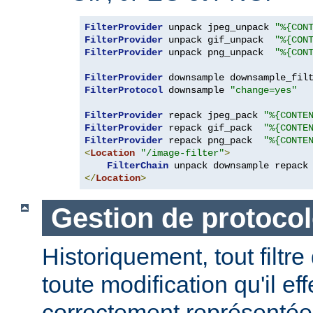
FilterProvider
 unpack jpeg_unpack 
"%{CON
FilterProvider
 unpack gif_unpack  
"%{CON
FilterProvider
 unpack png_unpack  
"%{CON
FilterProvider
 downsample downsample_fil
FilterProtocol
 downsample 
"change=yes"
FilterProvider
 repack jpeg_pack 
"%{CONTE
FilterProvider
 repack gif_pack  
"%{CONTE
FilterProvider
 repack png_pack  
"%{CONTE
<
Location
"/image-filter"
>
FilterChain
</
Location
>
Gestion de protocol
Historiquement, tout filtre
toute modification qu'il ef
correctement représentée