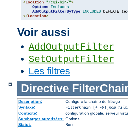
<
Location
"/cgi-bin/"
>
Options
Includes
AddOutputFilterByType
INCLUDES
;
DEFLATE te
</
Location
>
Voir aussi
AddOutputFilter
SetOutputFilter
Les filtres
Directive
FilterChai
Description:
Configure la chaîne de filtrage
Syntaxe:
FilterChain [+=-@!]
nom_filt
Contexte:
configuration globale, serveur virtu
Surcharges autorisées:
Options
Statut:
Base