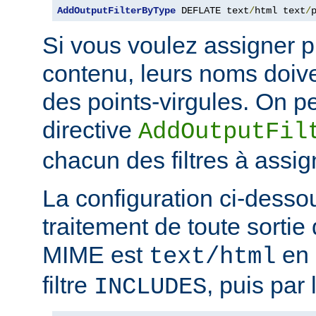
AddOutputFilterByType
 DEFLATE text
/
html text
/
Si vous voulez assigner pl
contenu, leurs noms doive
des points-virgules. On pe
directive
AddOutputFil
chacun des filtres à assig
La configuration ci-desso
traitement de toute sortie 
MIME est
en 
text/html
filtre
, puis par l
INCLUDES