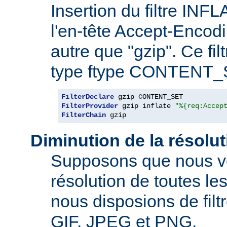
Insertion du filtre INF
l'en-tête Accept-Encod
autre que "gzip". Ce fil
type ftype CONTENT_
FilterDeclare
FilterProvider
 gzip inflate 
"%{req:Accep
FilterChain
 gzip
Diminution de la résolu
Supposons que nous vo
résolution de toutes l
nous disposions de filt
GIF, JPEG et PNG.