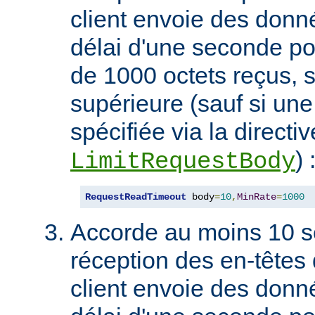
client envoie des don
délai d'une seconde p
de 1000 octets reçus, s
supérieure (sauf si une 
spécifiée via la directiv
) 
LimitRequestBody
RequestReadTimeout
 body
=
10
,
MinRate
=
1000
Accorde au moins 10 s
réception des en-têtes 
client envoie des don