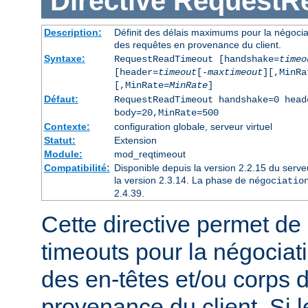
Directive
RequestR
Description:
Définit des délais maximums pour la négociat
des requêtes en provenance du client.
Syntaxe:
RequestReadTimeout [handshake=
timeo
[header=
timeout
[-
maxtimeout
][,MinRa
[,MinRate=
MinRate
]
Défaut:
RequestReadTimeout handshake=0 head
body=20,MinRate=500
Contexte:
configuration globale, serveur virtuel
Statut:
Extension
Module:
mod_reqtimeout
Compatibilité:
Disponible depuis la version 2.2.15 du serv
la version 2.3.14. La phase de
négociatio
2.4.39.
Cette directive permet de d
timeouts pour la négociat
des en-têtes et/ou corps 
provenance du client. Si l