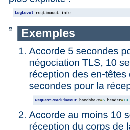
LogLevel
 reqtimeout
:
info
Exemples
Accorde 5 secondes po
négociation TLS, 10 s
réception des en-têtes 
secondes pour la récep
RequestReadTimeout
 handshake
=
5
 header
=
10
Accorde au moins 10 s
réception du corps de l