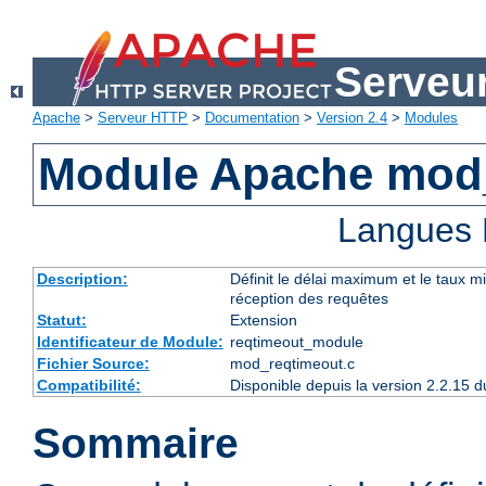
Serveu
Apache
>
Serveur HTTP
>
Documentation
>
Version 2.4
>
Modules
Module Apache mod
Langues 
Description:
Définit le délai maximum et le taux 
réception des requêtes
Statut:
Extension
Identificateur de Module:
reqtimeout_module
Fichier Source:
mod_reqtimeout.c
Compatibilité:
Disponible depuis la version 2.2.15
Sommaire