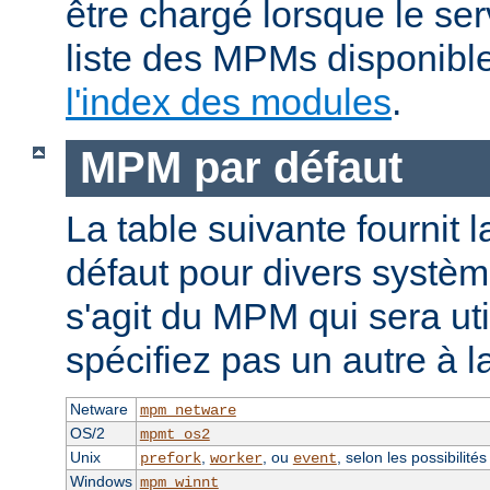
être chargé lorsque le se
liste des MPMs disponible
l'index des modules
.
MPM par défaut
La table suivante fournit 
défaut pour divers système
s'agit du MPM qui sera uti
spécifiez pas un autre à l
Netware
mpm_netware
OS/2
mpmt_os2
Unix
,
, ou
, selon les possibilité
prefork
worker
event
Windows
mpm_winnt