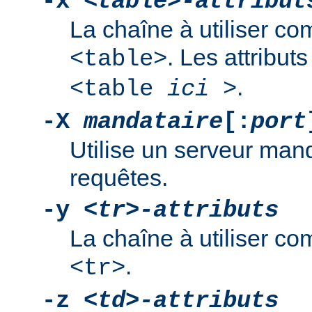
-x
<table>-attribut
La chaîne à utiliser co
. Les attribut
<table>
.
<table
ici
>
-X
mandataire
[:
port
Utilise un serveur mand
requêtes.
-y
<tr>-attributs
La chaîne à utiliser co
.
<tr>
-z
<td>-attributs