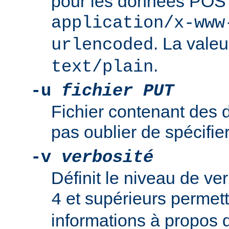
pour les données POS
application/x-www
. La valeu
urlencoded
.
text/plain
-u
fichier PUT
Fichier contenant des
pas oublier de spécifie
-v
verbosité
Définit le niveau de ver
et supérieurs permett
4
informations à propos d