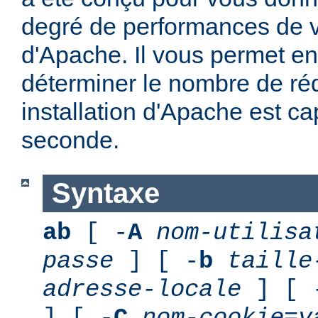
degré de performances de vo
d'Apache. Il vous permet en 
déterminer le nombre de ré
installation d'Apache est ca
seconde.
Syntaxe
ab
[ -
A
nom-utilisa
passe
] [ -
b
taille
adresse-locale
] [ 
] [ -
C
nom-cookie
=
v