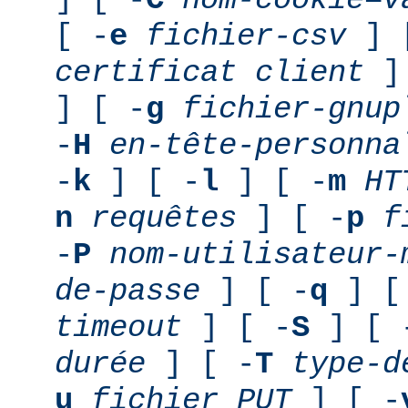
[ -
e
fichier-csv
] 
certificat client
] 
] [ -
g
fichier-gnup
-
H
en-tête-personna
-
k
] [ -
l
] [ -
m
HT
n
requêtes
] [ -
p
f
-
P
nom-utilisateur-
de-passe
] [ -
q
] [
timeout
] [ -
S
] [ 
durée
] [ -
T
type-d
u
fichier PUT
] [ -