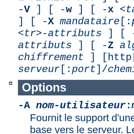
-
V
] [ -
w
] [ -
x
<t
] [ -
X
mandataire
[:
<tr>-attributs
] [ 
attributs
] [ -
Z
al
chiffrement
] [http
serveur
[:
port
]/
chem
Options
-A
nom-utilisateur
:
Fournit le support d'un
base vers le serveur. L