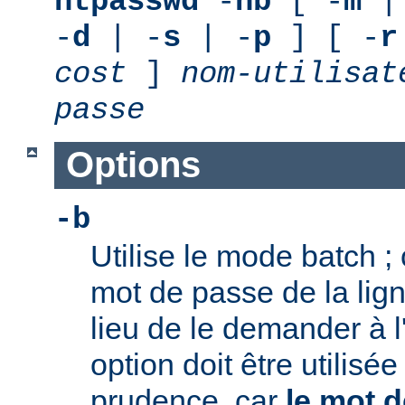
htpasswd
-
nb
[ -
m
|
-
d
| -
s
| -
p
] [ -
r
cost
]
nom-utilisat
passe
Options
-b
Utilise le mode batch ; c
mot de passe de la li
lieu de le demander à l
option doit être utilisé
prudence, car
le mot d