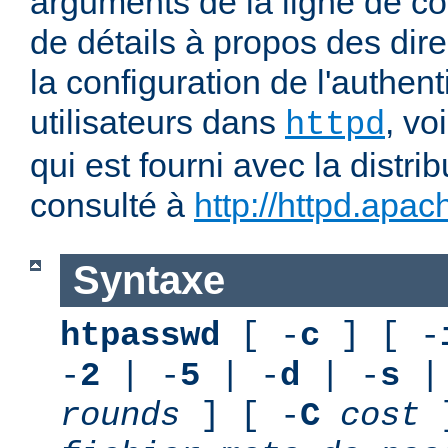
arguments de la ligne de 
de détails à propos des dir
la configuration de l'authent
utilisateurs dans
, vo
httpd
qui est fourni avec la distri
consulté à
http://httpd.apac
Syntaxe
htpasswd
[ -
c
] [ -
-
2
| -
5
| -
d
| -
s
|
rounds
] [ -
C
cost
]