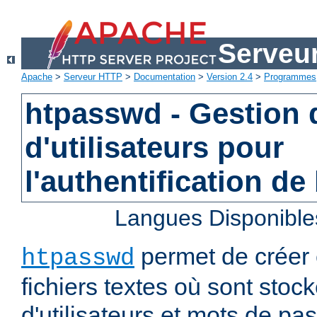
Serveu
Apache
>
Serveur HTTP
>
Documentation
>
Version 2.4
>
Programmes
htpasswd - Gestion d
d'utilisateurs pour
l'authentification de
Langues Disponible
permet de créer 
htpasswd
fichiers textes où sont stoc
d'utilisateurs et mots de pa