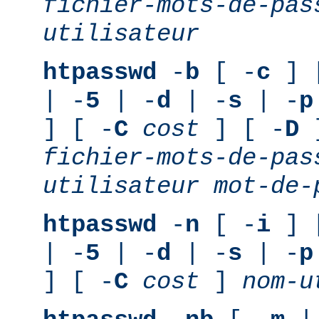
fichier-mots-de-pas
utilisateur
htpasswd
-
b
[ -
c
] 
| -
5
| -
d
| -
s
| -
p
] [ -
C
cost
] [ -
D
]
fichier-mots-de-pas
utilisateur
mot-de-
htpasswd
-
n
[ -
i
] 
| -
5
| -
d
| -
s
| -
p
] [ -
C
cost
]
nom-u