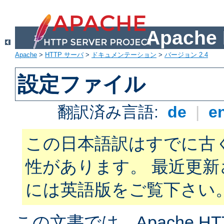
Apach
Apache
>
HTTP サーバ
>
ドキュメンテーション
>
バージョン 2.4
設定ファイル
翻訳済み言語:
de
|
e
この日本語訳はすでに古
性があります。 最近更
には英語版をご覧下さい
この文書では、Apache H