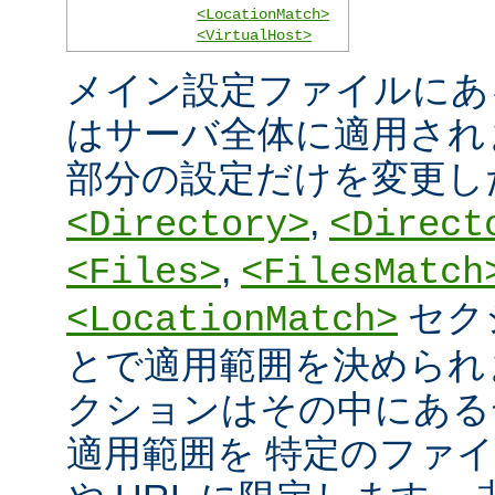
<LocationMatch>
<VirtualHost>
メイン設定ファイルにあ
はサーバ全体に適用され
部分の設定だけを変更し
,
<Directory>
<Direct
,
<Files>
<FilesMatch
セク
<LocationMatch>
とで適用範囲を決められ
クションはその中にある
適用範囲を 特定のファ