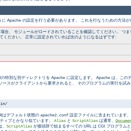
うに Apache の設定を行う必要があります。 これを行なうための方法
ている場合、 モジュールがロードされていることを確認してください。 つ
てください。 正常に設定されていれば次のようになるはずです:
の特別な別ディレクトリを Apache に設定します。 Apache は、
リソースがクライアントから要求されると、 そのプログラムの実行を試
bin/
この例はデフォルト状態の
設定ファイルに含まれています
apache2.conf
ティブとかなり似ています。
と
は通常、
Alias
ScriptAlias
Docume
は、
が接頭辞で始まるすべての URL は CGI プログラ
ScriptAlias