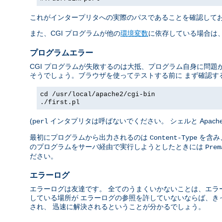
これがインタープリタへの実際のパスであることを確認して
また、CGI プログラムが他の
環境変数
に依存している場合は、
プログラムエラー
CGI プログラムが失敗するのは大抵、プログラム自身に問題
そうでしょう。ブラウザを使ってテストする前に まず確認す
cd /usr/local/apache2/cgi-bin
./first.pl
(
インタプリタは呼ばないでください。 シェルと Apac
perl
最初にプログラムから出力されるのは
を含み、
Content-Type
のプログラムをサーバ経由で実行しようとしたときには
Prem
ださい。
エラーログ
エラーログは友達です。 全てのうまくいかないことは、エラ
している場所が エラーログの参照を許していないならば、き
され、 迅速に解決されるということが分かるでしょう。