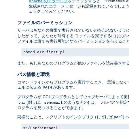
Apache のエラーログ
をチェックすると、"Premature 
生成されたエラーメッセージも記録されているでしょう。
ェックしてみてください。
ファイルのパーミッション
サーバはあなたの権限で実行されていないのを忘れないように
したがって、あなたが所有する ファイルを実行するには別の
ファイルに誰でも実行可能とするパーミッションを与えること
chmod a+x first.pl
また、もしあなたのプログラムが他のファイルを読み書きする
パス情報と環境
コマンドラインからプログラムを実行するとき、 意識しなく
ェルに伝える
があります。
PATH
プログラムが CGI プログラムとしてウェブサーバによって
ラム (例えば、
のようなもの) は、 フルパスで指
sendmail
ログラムを見つけることができます。
同様なことは、スクリプトのインタプリタ (しばしば
)
perl
#!/usr/bin/perl