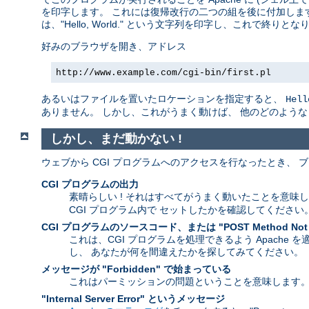
を印字します。 これには復帰改行の二つの組を後に付加します
は、"Hello, World." という文字列を印字し、これで終りとな
好みのブラウザを開き、アドレス
http://www.example.com/cgi-bin/first.pl
あるいはファイルを置いたロケーションを指定すると、
Hell
ありません。 しかし、これがうまく動けば、 他のどのよう
しかし、まだ動かない !
ウェブから CGI プログラムへのアクセスを行なったとき、
CGI プログラムの出力
素晴らしい ! それはすべてがうまく動いたことを意味
CGI プログラム内で セットしたかを確認してください
CGI プログラムのソースコード、または "POST Method Not
これは、CGI プログラムを処理できるよう Apache
し、 あなたが何を間違えたかを探してみてください。
メッセージが "Forbidden" で始まっている
これはパーミッションの問題ということを意味します
"Internal Server Error" というメッセージ