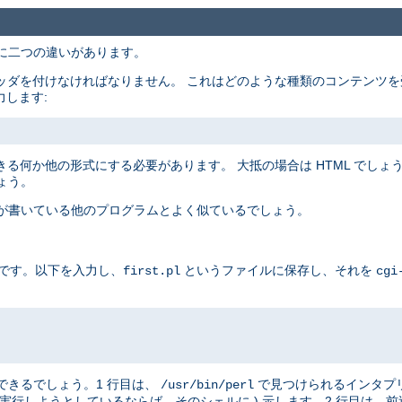
主に二つの違いがあります。
ッダを付けなければなりません。 これはどのような種類のコンテンツを
力します:
る何か他の形式にする必要があります。 大抵の場合は HTML でしょうが
ょう。
たが書いている他のプログラムとよく似ているでしょう。
例です。以下を入力し、
というファイルに保存し、それを
first.pl
cgi
はできるでしょう。1 行目は、
で見つけられるインタプ
/usr/bin/perl
実行しようとしているならば、そのシェルに ) 示します。2 行目は、前述したと