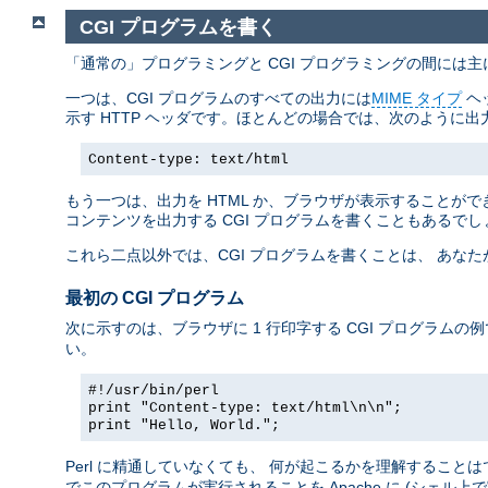
CGI プログラムを書く
「通常の」プログラミングと CGI プログラミングの間には
一つは、CGI プログラムのすべての出力には
MIME タイプ
ヘ
示す HTTP ヘッダです。ほとんどの場合では、次のように出
Content-type: text/html
もう一つは、出力を HTML か、ブラウザが表示することができ
コンテンツを出力する CGI プログラムを書くこともあるでし
これら二点以外では、CGI プログラムを書くことは、 あな
最初の CGI プログラム
次に示すのは、ブラウザに 1 行印字する CGI プログラムの
い。
#!/usr/bin/perl
print "Content-type: text/html\n\n";
print "Hello, World.";
Perl に精通していなくても、 何が起こるかを理解すること
でこのプログラムが実行されることを Apache に (シェル上で