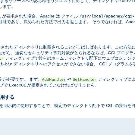
まるリソースへのあらゆるリクエストに対して、ディレクトリ
/usr/l
示します。
が要求された場合、Apache は ファイル
l
/usr/local/apache2/cgi-
能であり、決められた方法で出力を返します。 そうでなければ、Apac
されたディレクトリに制限されることがしばしばあります。この方法によ
ながら、適切なセキュリティ事前対策がとられるならば、CGI プログ
ディレクティブで彼らのホームディレクトリ配下にウェブコンテンツ
ir
ディレクトリへのアクセスができない場合、 CGI プログラム
gi-bin
定が必要です。 まず、
や
ディレクティブに
AddHandler
SetHandler
ブで
が指定されていなければなりません。
ExecCGI
使用する
を明示的に使用することで、特定のディレクトリ配下で CGI の実行を