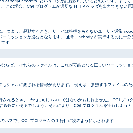
end of script headers" というログが記録されていると思います。
 この場合、CGI プログラムが適切な HTTP ヘッダを出力できない
。 つまり、起動するとき、サーバは特権をもたないユーザ - 通常
nob
パーミッションが必要となります。 通常、
が実行するのに十分
nobody
です:
ならば、 それらのファイルは、これが可能となる正しいパーミッショ
てもシェルに渡される情報があります。 例えば、参照するファイルのた
実行されるとき、 それは同じ
ではないかもしれません。 CGI プ
PATH
定する必要があるでしょう。それにより、CGI プログラムを実行しよう
 へのパスで、CGI プログラムの 1 行目に次のように示されます: