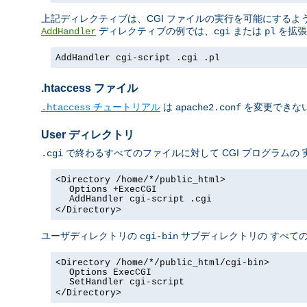
上記ディレクティブは、CGI ファイルの実行を可能にするよう 
ディレクティブの例では、
または
を拡張
AddHandler
cgi
pl
AddHandler cgi-script .cgi .pl
.htaccess ファイル
チュートリアル
は
を変更できない
.htaccess
apache2.conf
User ディレクトリ
で終わるすべてのファイルに対して CGI プログラムの
.cgi
<Directory /home/*/public_html>
Options +ExecCGI
AddHandler cgi-script .cgi
</Directory>
ユーザディレクトリの
サブディレクトリの すべての
cgi-bin
<Directory /home/*/public_html/cgi-bin>
Options ExecCGI
SetHandler cgi-script
</Directory>