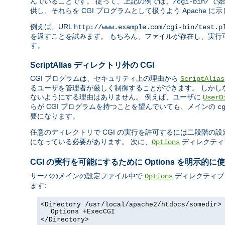
んでいることです。 従って、上記の例では、
で始
/cgi-bin/
供し、それらを CGI プログラムとして扱うよう Apache に
例えば、URL
http://www.example.com/cgi-bin/test.p
を返すことを試みます。 もちろん、ファイルが存在し、実行可
す。
ScriptAlias ディレクトリ外の CGI
CGI プログラムは、セキュリティ上の理由から
ScriptAlias
るユーザを管理者が厳しく制御することができます。 しかし
ないようにする理由はありません。 例えば、ユーザに
UserD
らが CGI プログラムを持つことを望んでいても、メインの
c
要になります。
任意のディレクトリで CGI の実行を許可するには二段階の設
になっている必要があります。 次に、
ディレクティ
Options
CGI の実行を可能にするために Options を明示的に
サーバのメインの設定ファイル中で
ディレクティブ
Options
ます:
<Directory /usr/local/apache2/htdocs/somedir>
Options +ExecCGI
</Directory>