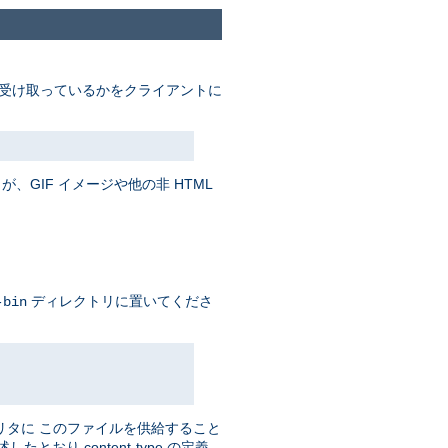
受け取っているかをクライアントに
、GIF イメージや他の非 HTML
ディレクトリに置いてくださ
-bin
リタに このファイルを供給すること
おり content-type の定義