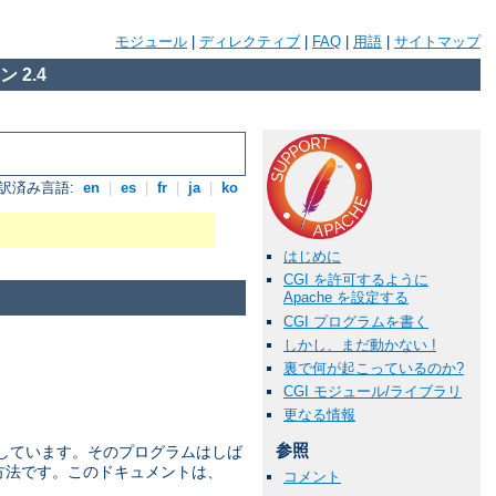
モジュール
|
ディレクティブ
|
FAQ
|
用語
|
サイトマップ
 2.4
訳済み言語:
en
|
es
|
fr
|
ja
|
ko
はじめに
CGI を許可するように
Apache を設定する
CGI プログラムを書く
しかし、まだ動かない !
裏で何が起こっているのか?
CGI モジュール/ライブラリ
更なる情報
参照
を 定義しています。そのプログラムはしば
な方法です。このドキュメントは、
コメント