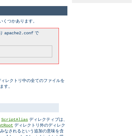
がいくつかあります。
まり
で
apache2.conf
このディレクトリ中の全てのファイルを
みます。
。
ディレクティブは、
ScriptAlias
ディレクトリ外のディレク
ntRoot
ムとみなされるという追加の意味を含