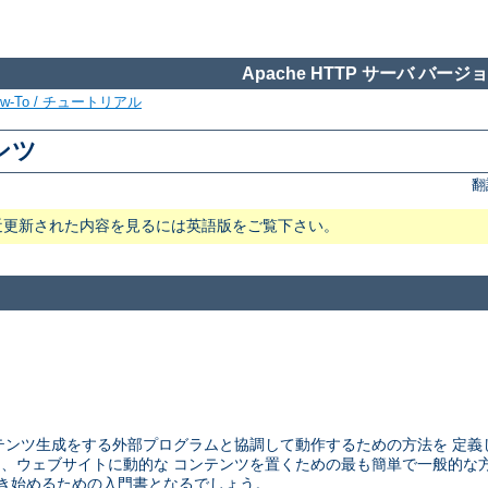
Apache HTTP サーバ バージョン
ow-To / チュートリアル
テンツ
翻
近更新された内容を見るには英語版をご覧下さい。
ウェブサーバが コンテンツ生成をする外部プログラムと協調して動作するための方法
CGI は、ウェブサイトに動的な コンテンツを置くための最も簡単で一般的
ラムを書き始めるための入門書となるでしょう。