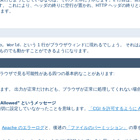
。 これにより、ヘッダの終りに空行が置かれ、HTTP ヘッダの終りと
ります。
という 1 行がブラウザウィンドに現れるでしょう。 それ
o, World.
なものでも動かすことができるようになります。
 ブラウザで見る可能性がある四つの基本的なことがあります:
します。 出力が正常だけれども、ブラウザが正常に処理してくれない場
。
 Allowed" というメッセージ
 を適切に設定していなかったことを意味します。
「CGI を許可するように A
。
Apache のエラーログ
と、後述の
「ファイルのパーミッション」
の章