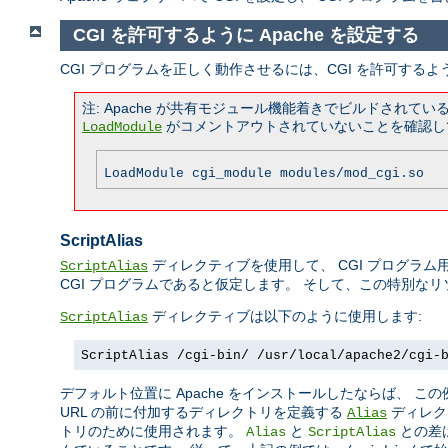
CGI を許可するように Apache を設定する
CGI プログラムを正しく動作させるには、CGI を許可するよ
注: Apache が共有モジュール機能着きでビルドされ
がコメントアウトされていないことを確認し
LoadModule
LoadModule cgi_module modules/mod_cgi.so
ScriptAlias
ディレクティブを使用して、 CGI プログラム用
ScriptAlias
CGI プログラムであると仮定します。 そして、この特別な
ディレクティブは以下のように使用します:
ScriptAlias
ScriptAlias /cgi-bin/ /usr/local/apache2/cgi-
デフォルト位置に Apache をインストールしたならば、 
URL の前に付加するディレクトリを定義する
ディレク
Alias
トリのために使用されます。
と
との差
Alias
ScriptAlias