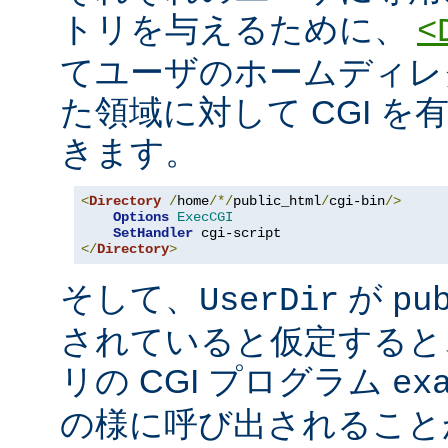
トリを与えるために、
<
てユーザのホームディレ
た領域に対して CGI を
きます。
<
Directory
/
home
/*/
public_html
/
cgi-bin
/>
Options
ExecCGI
SetHandler
</
Directory
>
そして、
が
UserDir
pu
されていると仮定すると
リの CGI プログラム
ex
の様に呼び出されること