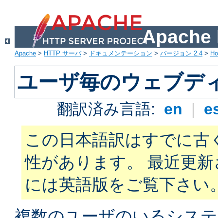
Apach
Apache
>
HTTP サーバ
>
ドキュメンテーション
>
バージョン 2.4
>
H
ユーザ毎のウェブデ
翻訳済み言語:
en
|
e
この日本語訳はすでに古
性があります。 最近更
には英語版をご覧下さい
複数のユーザのいるシステ