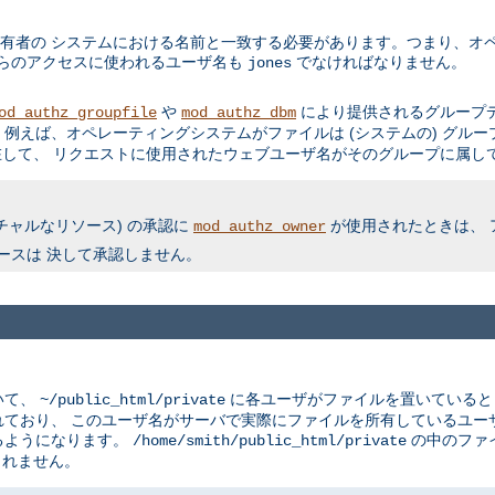
有者の システムにおける名前と一致する必要があります。つまり、オペ
からのアクセスに使われるユーザ名も
でなければなりません。
jones
や
により提供されるグループデ
od_authz_groupfile
mod_authz_dbm
例えば、オペレーティングシステムがファイルは (システムの) グルー
して、 リクエストに使用されたウェブユーザ名がそのグループに属して
チャルなリソース) の承認に
が使用されたときは、 
mod_authz_owner
ースは 決して承認しません。
いて、
に各ユーザがファイルを置いている
~/public_html/private
ており、 このユーザ名がサーバで実際にファイルを所有しているユー
るようになります。
の中のファ
/home/smith/public_html/private
されません。