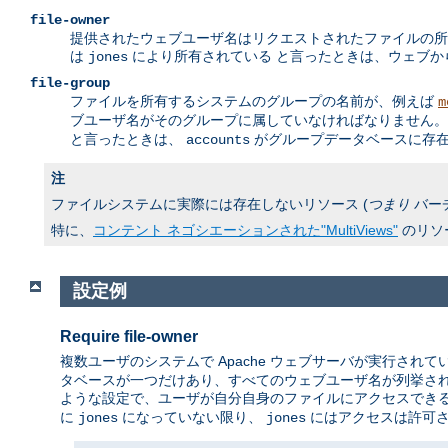
file-owner
提供されたウェブユーザ名はリクエストされたファイルの所
は
により所有されている と言ったときは、ウェブ
jones
file-group
ファイルを所有するシステムのグループの名前が、例えば
m
ブユーザ名がそのグループに属していなければなりません。 
と言ったときは、
がグループデータベースに存在
accounts
注
ファイルシステムに実際には存在しないリソース (
つまり
バー
特に、
コンテント ネゴシエーションされた"MultiViews"
のリソ
設定例
Require file-owner
複数ユーザのシステムで Apache ウェブサーバが実行されて
タベースが一つだけあり、すべてのウェブユーザ名が列挙され
ような設定で、ユーザが自分自身のファイルにアクセスでき
に
になっていない限り、
にはアクセスは許可
jones
jones