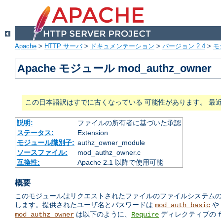
Apache
>
HTTP サーバ
>
ドキュメンテーション
>
バージョン 2.4
>
モ
Apache モジュール mod_authz_owner
この日本語訳はすでに古くなっている 可能性があります。 最
説明:
ファイルの所有者に基づいた承認
ステータス:
Extension
モジュール識別子:
authz_owner_module
ソースファイル:
mod_authz_owner.c
互換性:
Apache 2.1 以降で使用可能
概要
このモジュールはリクエストされたファイルのファイルシステムの 所有
します。提供されたユーザ名とパスワードは
や
mod_auth_basic
は以下のように、
ディレクティブの
mod_authz_owner
Require