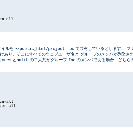
bm-all
ァイルを
で共有しているとします。 フ
~/public_html/project-foo
けあり、そこにすべてのウェブユーザ名と グループのメンバが列挙さ
と
の二人共がグループ
のメンバである場合、どちら
jones
smith
foo
bm-all
dbm-all