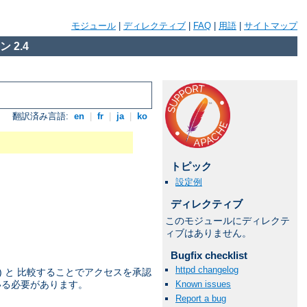
モジュール
|
ディレクティブ
|
FAQ
|
用語
|
サイトマップ
 2.4
翻訳済み言語:
en
|
fr
|
ja
|
ko
トピック
設定例
ディレクティブ
このモジュールにディレクテ
ィブはありません。
Bugfix checklist
httpd changelog
) と 比較することでアクセスを承認
Known issues
いる必要があります。
Report a bug