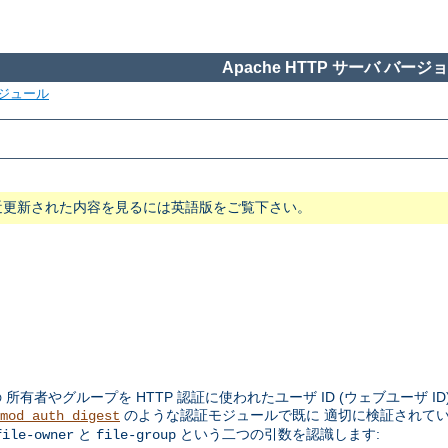
Apache HTTP サーバ バージョン
ジュール
近更新された内容を見るには英語版をご覧下さい。
者やグループを HTTP 認証に使われたユーザ ID (ウェブユーザ ID
のような認証モジュールで既に 適切に検証されて
mod_auth_digest
と
という二つの引数を認識します:
file-owner
file-group