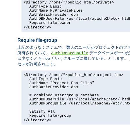
<Directory /home/*/public_html/private>
AuthType Basic
AuthName MyPrivateFiles
AuthBasicProvider dbm
AuthDBMUserFile /usr/local/apache2/etc/.htd
Require file-owner
</Directory>
Require file-group
上記のようなシステムで、数人のユーザがプロジェクトのフ
所有されていて、
データベースが一つだ
AuthDBMGroupFile
は少なくとも
というグループに属している、とします。
foo
セスが許可されます。
<Directory /home/*/public_html/project-foo>
AuthType Basic
AuthName "Project Foo Files"
AuthBasicProvider dbm
# combined user/group database
AuthDBMUserFile /usr/local/apache2/etc/.htd
AuthDBMGroupFile /usr/local/apache2/etc/.ht
Satisfy All
Require file-group
</Directory>