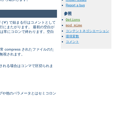
Report a bug
参照
Options
'#') で始まる行はコメントとして
mod_mime
行にまたがります。 最初の空白が
コンテントネゴシエーション
名は常にコロンで終わります。空白
環境変数
コメント
ompress されたファイルのた
無視されます。
される場合はコンマで区切られま
プや他のパラメータとはセミコロン