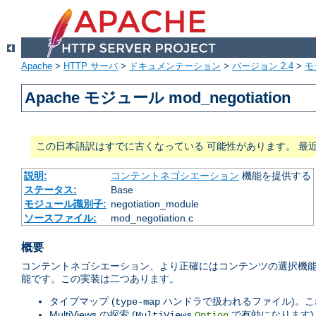
Apache
>
HTTP サーバ
>
ドキュメンテーション
>
バージョン 2.4
>
モ
Apache モジュール mod_negotiation
この日本語訳はすでに古くなっている 可能性があります。 最
説明:
コンテントネゴシエーション
機能を提供する
ステータス:
Base
モジュール識別子:
negotiation_module
ソースファイル:
mod_negotiation.c
概要
コンテントネゴシエーション、より正確にはコンテンツの選択機能
能です。この実装は二つあります。
タイプマップ (
ハンドラで扱われるファイル)。これは
type-map
MultiViews の探索 (
で有効になります)
MultiViews
Option