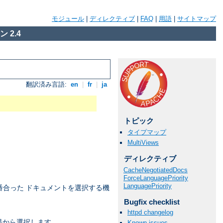
モジュール
|
ディレクティブ
|
FAQ
|
用語
|
サイトマップ
 2.4
翻訳済み言語:
en
|
fr
|
ja
トピック
タイプマップ
MultiViews
ディレクティブ
CacheNegotiatedDocs
ForceLanguagePriority
LanguagePriority
番合った ドキュメントを選択する機
Bugfix checklist
httpd changelog
果から選択します。
Known issues