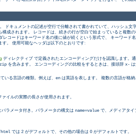
す。 ドキュメントの記述が空行で分離されて書かれていて、ハッシュ文字 (
ら構成されます。 レコードは、続きの行が空白で始まっていると複数の
ヘッダレコードはキーワード名の後に値が続くという形式で、 キーワード
ます。 使用可能なヘッダは以下のとおりです:
ディレクティブ で定義されたエンコーディングだけを認識します。通常 c
g
を含みます。 エンコーディングの比較をするときは、接頭辞
は
zip
x-
されている言語の種類。例えば、
は英語を表します。 複数の言語が格納
en
、ファイルの実際の長さが使用されます。
なパラメータ付き。パラメータの構文は
で、メディアタイ
name=value
では 2 がデフォルトで、その他の場合は 0 がデフォルトです。
/html