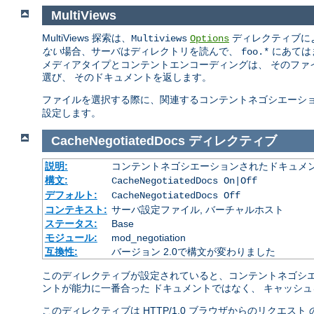
MultiViews
MultiViews 探索は、
ディレクティブに
Multiviews
Options
ない
場合、サーバはディレクトリを読んで、
にあては
foo.*
メディアタイプとコンテントエンコーディングは、 そのファ
選び、 そのドキュメントを返します。
ファイルを選択する際に、関連するコンテントネゴシエーシ
設定します。
CacheNegotiatedDocs
ディレクティブ
説明:
コンテントネゴシエーションされたドキュメ
構文:
CacheNegotiatedDocs On|Off
デフォルト:
CacheNegotiatedDocs Off
コンテキスト:
サーバ設定ファイル, バーチャルホスト
ステータス:
Base
モジュール:
mod_negotiation
互換性:
バージョン 2.0で構文が変わりました
このディレクティブが設定されていると、コンテントネゴシエ
ントが能力に一番合った ドキュメントではなく、 キャッシ
このディレクティブは HTTP/1.0 ブラウザからのリクエス