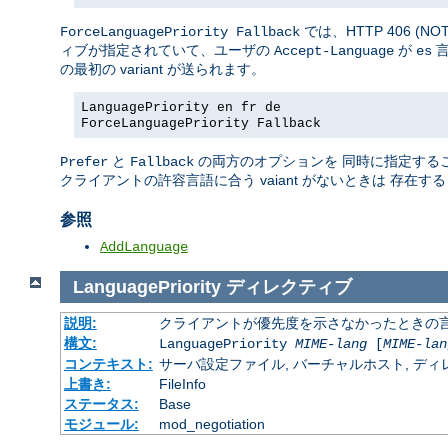
では、HTTP 406 (N
ForceLanguagePriority Fallback
ィブが指定されていて、ユーザの
が
言
Accept-Language
es
の最初の variant が送られます。
LanguagePriority en fr de
ForceLanguagePriority Fallback
と
の両方のオプションを 同時に指定すること
Prefer
Fallback
クライアントの許容言語に合う vaiant がないときは 存
参照
AddLanguage
LanguagePriority
ディレクティブ
説明:
クライアントが優先度を示さなかったときの言語の 
構文:
LanguagePriority
MIME-lang
[
MIME-lan
コンテキスト:
サーバ設定ファイル, バーチャルホスト, ディレクトリ
上書き:
FileInfo
ステータス:
Base
モジュール:
mod_negotiation