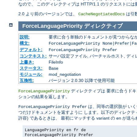
なので、 このディレクティブは HTTP/1.1 のリクエストに
2.0 より前のバージョンでは、
は引数
CacheNegotiatedDocs
ForceLanguagePriority
ディレクティブ
説明:
要求に合う単独のドキュメントが見つからな
構文:
ForceLanguagePriority None|Prefer|Fa
デフォルト:
ForceLanguagePriority Prefer
コンテキスト:
サーバ設定ファイル, バーチャルホスト, ディレクトリ
上書き:
FileInfo
ステータス:
Base
モジュール:
mod_negotiation
互換性:
バージョン 2.0.30 以降で使用可能
ディレクティブは 要求に合うド
ForceLanguagePriority
ションの結果を返します。
は、同等の選択肢が いくつかあ
ForceLanguagePriority Prefer
つだけドキュメントを返すように します。以下のディレク
許容) であるときは、 最初にマッチする variant の
が送ら
en
LanguagePriority en fr de
ForceLanguagePriority Prefer