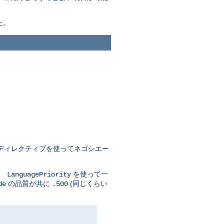
た。
ディレクティブを使ってネゴシエー
に、
を使って一
LanguagePriority
の品質が共に
(同じくらい
de
.500