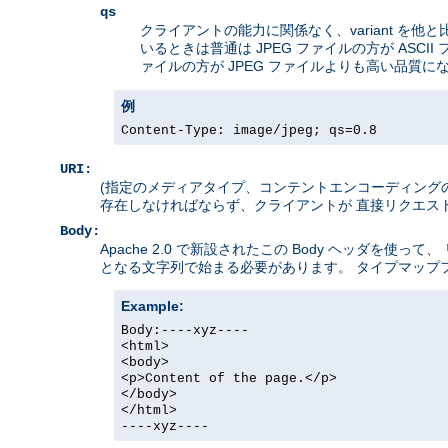
qs
クライアントの能力に関係なく、variant を他
いるときは普通は JPEG ファイルの方が ASCI
ァイルの方が JPEG ファイルよりも高い品質
例
Content-Type: image/jpeg; qs=0.8
URI:
(指定のメディアタイプ、コンテントエンコーディングの) v
存在しなければならず、クライアントが 直接リクエス
Body:
Apache 2.0 で新設されたこの Body ヘッダ
となる文字列で始まる必要があります。 タイプマップ
Example:
Body:----xyz----
<html>
<body>
<p>Content of the page.</p>
</body>
</html>
----xyz----