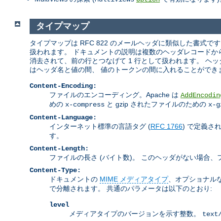
タイプマップ
タイプマップは RFC 822 のメールヘッダに類似した書式で
扱われます。 ドキュメントの説明は複数のヘッダレコードか
消去されて、前の行とつなげて 1 行として扱われます。 
はヘッダ名と値の間、 値のトークンの間に入れることができ
Content-Encoding:
ファイルのエンコーディング。Apache は
AddEncodin
めの
と gzip されたファイルのための
x-compress
x-g
Content-Language:
インターネット標準の言語タグ (
RFC 1766
) で定義
す。
Content-Length:
ファイルの長さ (バイト数)。 このヘッダがない場合
Content-Type:
ドキュメントの
MIME メディアタイプ
、オプショナル
で分離されます。 共通のパラメータは以下のとおり:
level
メディアタイプのバージョンを示す整数。
text