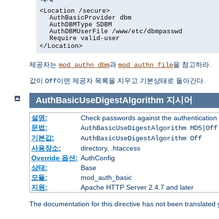
<Location /secure>
AuthBasicProvider dbm
AuthDBMType SDBM
AuthDBMUserFile /www/etc/dbmpasswd
Require valid-user
</Location>
제공자는
과
을 참고하라.
mod_authn_dbm
mod_authn_file
값이
이면 제공자 목록을 지우고 기본상태로 돌아간다.
Off
AuthBasicUseDigestAlgorithm
지시어
설명:
Check passwords against the authentication pr
문법:
AuthBasicUseDigestAlgorithm MD5|Off
기본값:
AuthBasicUseDigestAlgorithm Off
사용장소:
directory, .htaccess
Override 옵션:
AuthConfig
상태:
Base
모듈:
mod_auth_basic
지원:
Apache HTTP Server 2.4.7 and later
The documentation for this directive has not been translated 