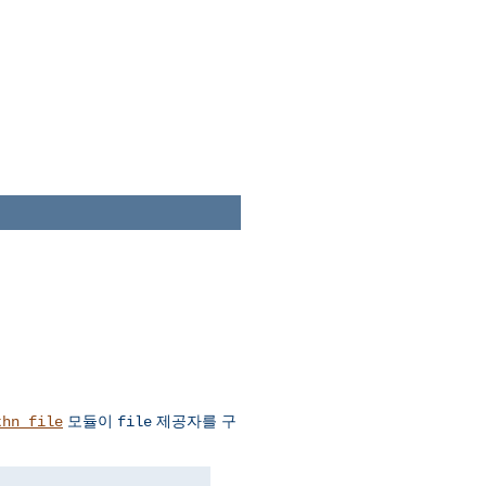
모듈이
제공자를 구
thn_file
file