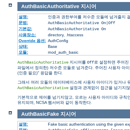
AuthBasicAuthoritative
지시어
설명:
인증과 권한부여를 저수준 모듈에 넘겨줄지 
문법:
AuthBasicAuthoritative On|Off
기본값:
AuthBasicAuthoritative On
사용장소:
directory, .htaccess
Override 옵션:
AuthConfig
상태:
Base
모듈:
mod_auth_basic
지시어를
로 설정하면 주어진
AuthBasicAuthoritative
Off
파일에서 정의한) 저수준 모듈로 넘겨준다. 주어진 사용자 아이디나 
(인증 필요)" 응답을 한다.
그래서 여러 모듈의 데이터베이스에 사용자 아이디가 있거나 
설정과 관계없이 접근을 넘기지않
AuthBasicAuthoritative
기본적으로 제어를 넘기지않고, 모르는 사용자 아이디와 규칙인 경우 "
유지되며, NCSA 웹서버와 같이 동작한다.
AuthBasicFake
지시어
설명:
Fake basic authentication using the given 