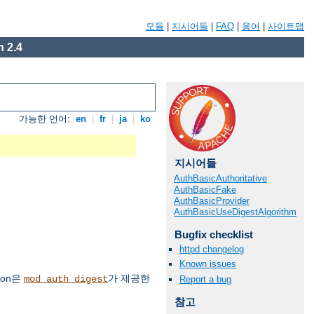
모듈
|
지시어들
|
FAQ
|
용어
|
사이트맵
 2.4
가능한 언어:
en
|
fr
|
ja
|
ko
지시어들
AuthBasicAuthoritative
AuthBasicFake
AuthBasicProvider
AuthBasicUseDigestAlgorithm
Bugfix checklist
httpd changelog
Known issues
ion은
가 제공한
mod_auth_digest
Report a bug
참고