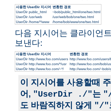
사용한 UserDir 지시어
변환한 경로
UserDir public_html
~bob/public_html/one/two.html
UserDir /usr/web
/usr/web/bob/one/two.html
UserDir /home/*/www
/home/bob/www/one/two.html
다음 지시어는 클라이언
보낸다:
사용한 UserDir 지시어
변환한 경로
UserDir http://www.foo.com/users
http://www.foo.com/users/
UserDir http://www.foo.com/*/usr
http://www.foo.com/bob/us
UserDir http://www.foo.com/~*/
http://www.foo.com/~bob/
이 지시어를 사용할때 주
어,
는
"UserDir ./"
"
도 바람직하지 않게
"/"