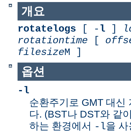
개요
rotatelogs
[ -
l
]
l
rotationtime
[
offs
filesize
M ]
옵션
-l
순환주기로 GMT 대신
다. (BST나 DST와 같
하는 환경에서
을 사
-l