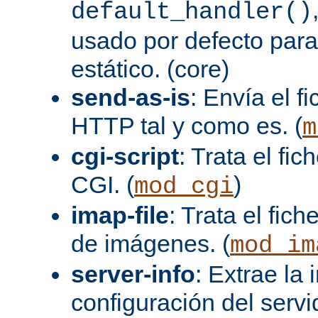
default_handler()
usado por defecto para
estático. (core)
send-as-is
: Envía el 
HTTP tal y como es. (
m
cgi-script
: Trata el fi
CGI. (
)
mod_cgi
imap-file
: Trata el fi
de imágenes. (
mod_im
server-info
: Extrae la
configuración del servid