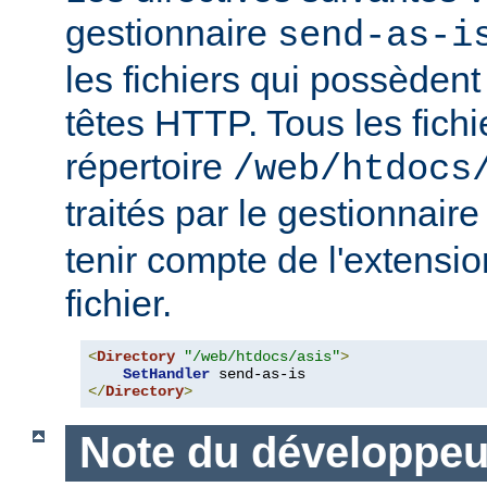
gestionnaire
send-as-i
les fichiers qui possèdent
têtes HTTP. Tous les fichi
répertoire
/web/htdocs
traités par le gestionnair
tenir compte de l'extensi
fichier.
<
Directory
"/web/htdocs/asis"
>
SetHandler
</
Directory
>
Note du développeu