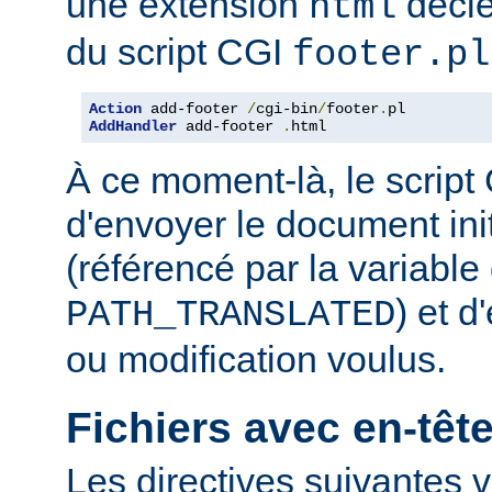
une extension
décle
html
du script CGI
footer.pl
Action
 add-footer 
/
cgi-bin
/
footer
.
AddHandler
 add-footer 
.
html
À ce moment-là, le script
d'envoyer le document in
(référencé par la variabl
) et d
PATH_TRANSLATED
ou modification voulus.
Fichiers avec en-tê
Les directives suivantes v