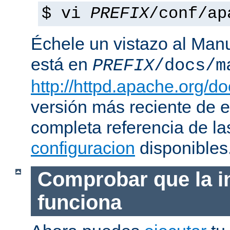
$ vi
PREFIX
/conf/ap
Échele un vistazo al Man
está en
PREFIX
/docs/m
http://httpd.apache.org/do
versión más reciente de 
completa referencia de l
configuracion
disponibles
Comprobar que la i
funciona