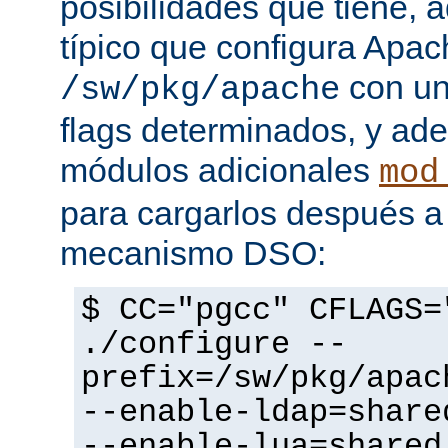
posibilidades que tiene, 
típico que configura Apac
con un
/sw/pkg/apache
flags determinados, y ad
módulos adicionales
mod
para cargarlos después a 
mecanismo DSO:
$ CC="pgcc" CFLAGS=
./configure --
prefix=/sw/pkg/apac
--enable-ldap=share
--enable-lua=shared