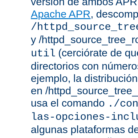
versión de ambos APR 
Apache APR
, descomp
/httpd_source_tre
y /httpd_source_tree_r
(cerciórate de qu
util
directorios con número
ejemplo, la distribuci
en /httpd_source_tree_r
usa el comando
./co
las-opciones-incl
algunas plataformas de