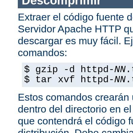
Descomprimir
Extraer el código fuente d
Servidor Apache HTTP q
descargar es muy fácil. E
comandos:
$ gzip -d httpd-
NN
.
$ tar xvf httpd-
NN
.
Estos comandos crearán u
dentro del directorio en e
que contendrá el código 
distribución. Debe cambia