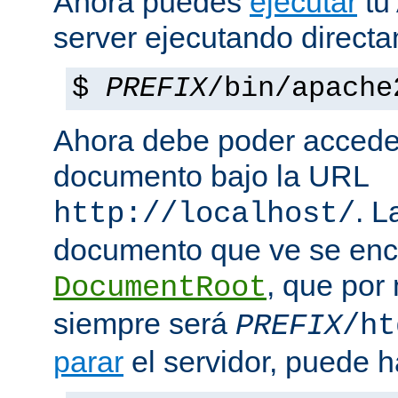
Ahora puedes
ejecutar
tu
server ejecutando direct
$
PREFIX
/bin/apache
Ahora debe poder acceder
documento bajo la URL
. L
http://localhost/
documento que ve se enc
, que por
DocumentRoot
siempre será
PREFIX
/ht
parar
el servidor, puede h