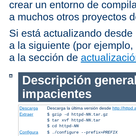
crear un entorno de compil
a muchos otros proyectos d
Si está actualizando desde
a la siguiente (por ejemplo,
a la sección de
actualizaci
Descripción general
impacientes
Descarga
Descarga la última versión desde
http://httpd
Extraer
$ gzip -d httpd-
NN
.tar.gz
$ tar xvf httpd-
NN
.tar
$ cd httpd-
NN
Configura
$ ./configure --prefix=
PREFIX