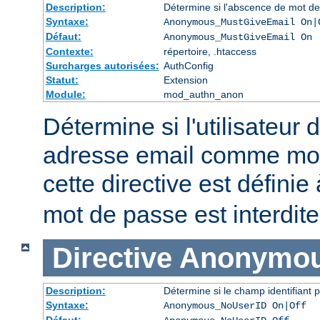
Description:
Détermine si l'abscence de mot de
Syntaxe:
Anonymous_MustGiveEmail On|
Défaut:
Anonymous_MustGiveEmail On
Contexte:
répertoire, .htaccess
Surcharges autorisées:
AuthConfig
Statut:
Extension
Module:
mod_authn_anon
Détermine si l'utilisateur 
adresse email comme mot
cette directive est définie
mot de passe est interdite
Directive
Anonymou
Description:
Détermine si le champ identifiant p
Syntaxe:
Anonymous_NoUserID On|Off