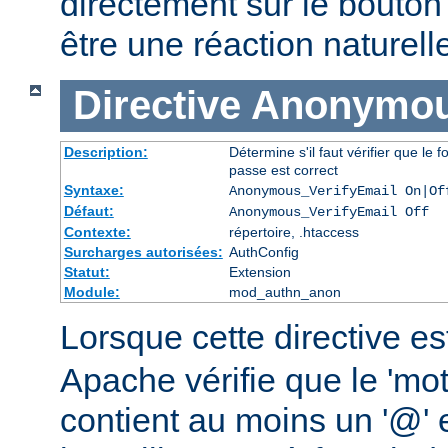
directement sur le bouto
être une réaction naturell
Directive
Anonymou
Description:
Détermine s'il faut vérifier que l
passe est correct
Syntaxe:
Anonymous_VerifyEmail On|Of
Défaut:
Anonymous_VerifyEmail Off
Contexte:
répertoire, .htaccess
Surcharges autorisées:
AuthConfig
Statut:
Extension
Module:
mod_authn_anon
Lorsque cette directive es
Apache vérifie que le 'mo
contient au moins un '@' et 