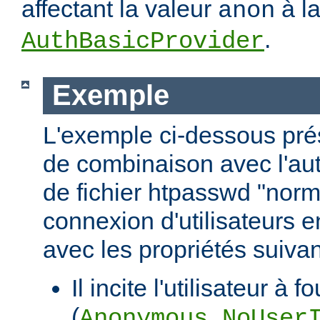
affectant la valeur
à la
anon
.
AuthBasicProvider
Exemple
L'exemple ci-dessous pr
de combinaison avec l'aut
de fichier htpasswd "norm
connexion d'utilisateurs en
avec les propriétés suivan
Il incite l'utilisateur à f
(
Anonymous_NoUser