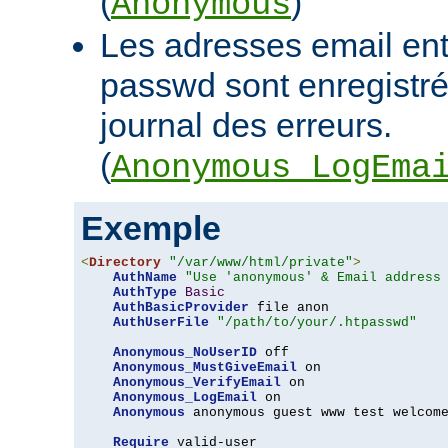
(
)
Anonymous
Les adresses email en
passwd sont enregistrée
journal des erreurs.
(
Anonymous_LogEma
Exemple
<
Directory
"/var/www/html/private"
>
AuthName
"Use 'anonymous' & Email address
AuthType
Basic
AuthBasicProvider
 file anon

AuthUserFile
"/path/to/your/.htpasswd"
Anonymous_NoUserID
 off

Anonymous_MustGiveEmail
 on

Anonymous_VerifyEmail
 on

Anonymous_LogEmail
 on

Anonymous
 anonymous guest www test welcome
Require