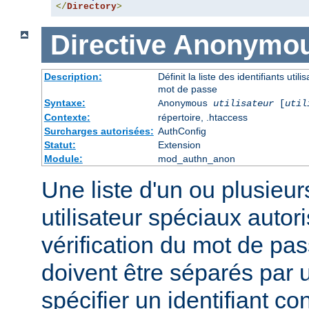
</
Directory
>
Directive
Anonymo
Description:
Définit la liste des identifiants uti
mot de passe
Syntaxe:
Anonymous
utilisateur
[
util
Contexte:
répertoire, .htaccess
Surcharges autorisées:
AuthConfig
Statut:
Extension
Module:
mod_authn_anon
Une liste d'un ou plusieurs
utilisateur spéciaux auto
vérification du mot de pas
doivent être séparés par
spécifier un identifiant c