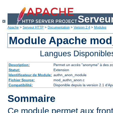
Serveu
Apache
>
Serveur HTTP
>
Documentation
>
Version 2.4
>
Modules
Module Apache mod
Langues Disponible
Description:
Permet un accès "anonyme" à des z
Statut:
Extension
Identificateur de Module:
authn_anon_module
Fichier Source:
mod_authn_anon.c
Compatibilité:
Disponible depuis la version 2.1 d'A
Sommaire
Ce module permet aux fron