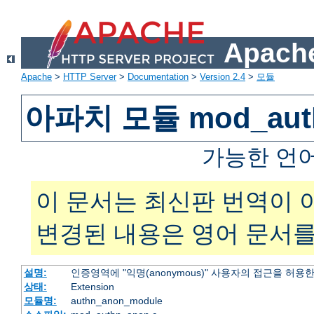
Apache
Apache
>
HTTP Server
>
Documentation
>
Version 2.4
>
모듈
아파치 모듈 mod_aut
가능한 언
이 문서는 최신판 번역이 
변경된 내용은 영어 문서를
설명:
인증영역에 "익명(anonymous)" 사용자의 접근을 허용
상태:
Extension
모듈명:
authn_anon_module