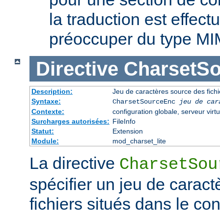
la traduction est effec
préoccuper du type MI
Directive
CharsetS
Description:
Jeu de caractères source des fichi
Syntaxe:
CharsetSourceEnc
jeu de car
Contexte:
configuration globale, serveur virtu
Surcharges autorisées:
FileInfo
Statut:
Extension
Module:
mod_charset_lite
La directive
CharsetSou
spécifier un jeu de caract
fichiers situés dans le co