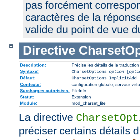
pas forcément correspon
caractères de la réponse,
valide du point de vue 
Directive
CharsetOp
Description:
Précise les détails de la traductio
Syntaxe:
CharsetOptions
option
[
opti
Défaut:
CharsetOptions ImplicitAdd
Contexte:
configuration globale, serveur virtu
Surcharges autorisées:
FileInfo
Statut:
Extension
Module:
mod_charset_lite
La directive
CharsetOpt
préciser certains détails