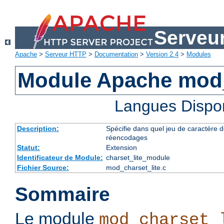
Serveu
Apache
>
Serveur HTTP
>
Documentation
>
Version 2.4
>
Modules
Module Apache mod_
Langues Dispo
Description:
Spécifie dans quel jeu de caractère do
réencodages
Statut:
Extension
Identificateur de Module:
charset_lite_module
Fichier Source:
mod_charset_lite.c
Sommaire
Le module
mod_charset_