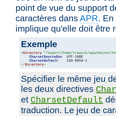
point de vue du support d
caractères dans
APR
. En
implique qu'elle doit être
Exemple
<
Directory
"/export/home/trawick/apacheinst/h
CharsetSourceEnc
  UTF-16BE

CharsetDefault
</
Directory
>
Spécifier le même jeu d
les deux directives
Cha
et
dés
CharsetDefault
traduction. Le jeu de car