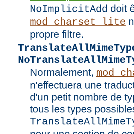
doit ê
NoImplicitAdd
n
mod_charset_lite
propre filtre.
TranslateAllMimeTyp
NoTranslateAllMimeT
Normalement,
mod_ch
n'effectuera une tradu
d'un petit nombre de 
tous les types possible
TranslateAllMimeT
pour une section de co