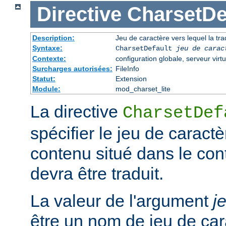
Directive
CharsetDe
Description:
Jeu de caractère vers lequel la trad
Syntaxe:
CharsetDefault
jeu de carac
Contexte:
configuration globale, serveur virtu
Surcharges autorisées:
FileInfo
Statut:
Extension
Module:
mod_charset_lite
La directive
CharsetDef
spécifier le jeu de caractè
contenu situé dans le co
devra être traduit.
La valeur de l'argument
j
être un nom de jeu de car