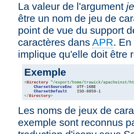
La valeur de l'argument
j
être un nom de jeu de car
point de vue du support d
caractères dans
APR
. En
implique qu'elle doit être
Exemple
<
Directory
"/export/home/trawick/apacheinst/h
CharsetSourceEnc
  UTF-16BE

CharsetDefault
</
Directory
>
Les noms de jeux de cara
exemple sont reconnus p