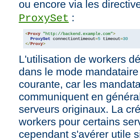
ou encore via les directi
:
ProxySet
<
Proxy
"http://backend.example.com"
>
ProxySet
 connectiontimeout
=
5
 timeout
=
30
</
Proxy
>
L'utilisation de workers dé
dans le mode mandataire d
courante, car les mandata
communiquent en généra
serveurs originaux. La cré
workers pour certains ser
cependant s'avérer utile s