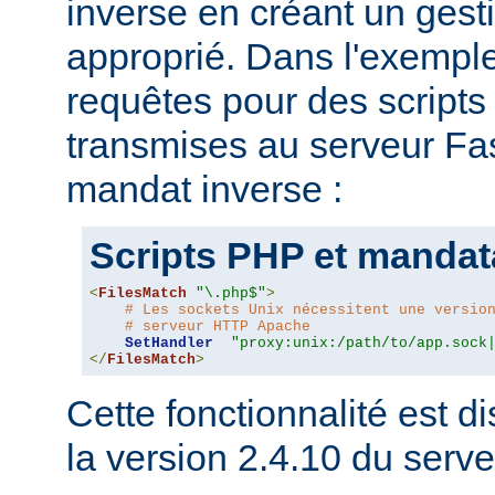
inverse en créant un gesti
approprié. Dans l'exemple
requêtes pour des script
transmises au serveur Fas
mandat inverse :
Scripts PHP et mandat
<
FilesMatch
"\.php$"
>
# Les sockets Unix nécessitent une versio
# serveur HTTP Apache
SetHandler
"proxy:unix:/path/to/app.sock
</
FilesMatch
>
Cette fonctionnalité est di
la version 2.4.10 du ser