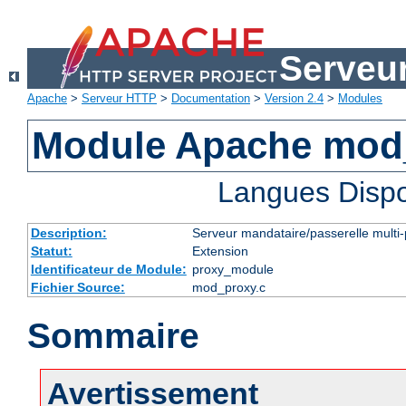
Serveu
Apache
>
Serveur HTTP
>
Documentation
>
Version 2.4
>
Modules
Module Apache mod
Langues Dispo
Description:
Serveur mandataire/passerelle multi-
Statut:
Extension
Identificateur de Module:
proxy_module
Fichier Source:
mod_proxy.c
Sommaire
Avertissement