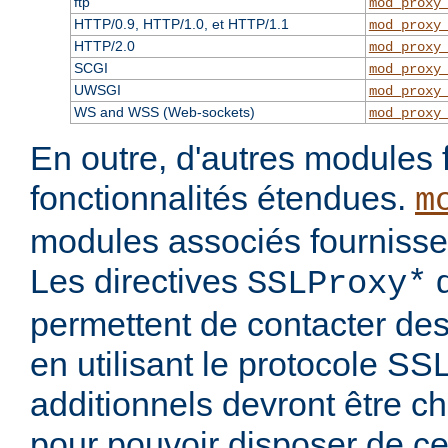
ftp
mod_proxy
HTTP/0.9, HTTP/1.0, et HTTP/1.1
mod_proxy
HTTP/2.0
mod_proxy
SCGI
mod_proxy
UWSGI
mod_proxy
WS and WSS (Web-sockets)
mod_proxy
En outre, d'autres modules 
fonctionnalités étendues.
m
modules associés fournisse
Les directives
d
SSLProxy*
permettent de contacter des
en utilisant le protocole S
additionnels devront être c
pour pouvoir disposer de ce