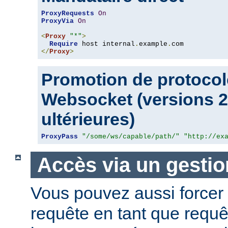
ProxyRequests
On
ProxyVia
On
<
Proxy
"*"
>
Require
 host internal
.
example
.
</
Proxy
>
Promotion de protocol
Websocket (versions 2.
ultérieures)
ProxyPass
"/some/ws/capable/path/"
"http://ex
Accès via un gestio
Vous pouvez aussi forcer 
requête en tant que requ