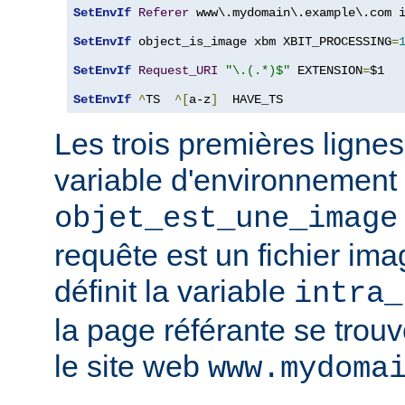
SetEnvIf
Referer
 www\.mydomain\.example\.com i
SetEnvIf
 object_is_image xbm XBIT_PROCESSING
=
SetEnvIf
Request_URI
"\.(.*)$"
 EXTENSION
=
$1

SetEnvIf
^
TS  
^[
a-z
]
  HAVE_TS
Les trois premières lignes
variable d'environnement
objet_est_une_image
requête est un fichier ima
définit la variable
intra_
la page référante se trou
le site web
www.mydoma