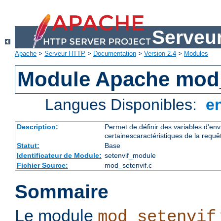
Serveu
Apache
>
Serveur HTTP
>
Documentation
>
Version 2.4
>
Modules
Module Apache mod_
Langues Disponibles:
e
Description:
Permet de définir des variables d'en
certainescaractéristiques de la requê
Statut:
Base
Identificateur de Module:
setenvif_module
Fichier Source:
mod_setenvif.c
Sommaire
Le module
mod_setenvif