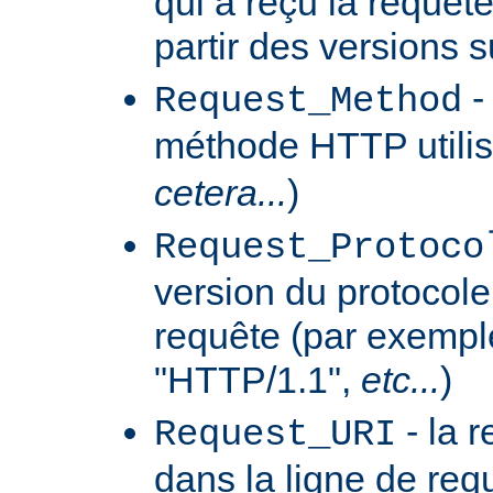
qui a reçu la requêt
partir des versions 
-
Request_Method
méthode HTTP utilis
cetera...
)
Request_Protoco
version du protocole 
requête (par exempl
"HTTP/1.1",
etc...
)
- la 
Request_URI
dans la ligne de req