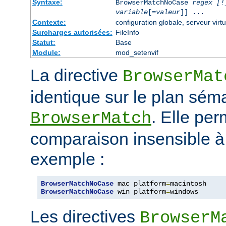
Syntaxe:
BrowserMatchNoCase
regex [!
variable
[=
valeur
]] ...
Contexte:
configuration globale, serveur virtu
Surcharges autorisées:
FileInfo
Statut:
Base
Module:
mod_setenvif
La directive
BrowserMat
identique sur le plan séma
. Elle pe
BrowserMatch
comparaison insensible à
exemple :
BrowserMatchNoCase
 mac platform
=
BrowserMatchNoCase
 win platform
=
windows
Les directives
BrowserM