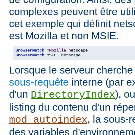
complexes peuvent être uti
cet exemple qui définit nets
est Mozilla et non MSIE.
BrowserMatch
^
Mozilla
BrowserMatch
 MSIE 
!
netscape
Lorsque le serveur cherche
sous-requête
interne (par e
d'un
), o
DirectoryIndex
listing du contenu d'un répe
, la sous-
mod_autoindex
des variables d'environneme