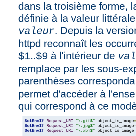
dans la troisième forme, l
définie à la valeur littéral
. Depuis la versi
valeur
httpd reconnaît les occur
..
à l'intérieur de
$1
$9
val
remplace par les sous-ex
parenthèses corresponda
permet d'accéder à l'ens
qui correspond à ce modè
SetEnvIf
Request_URI
"\.gif$"
 object_is_image
SetEnvIf
Request_URI
"\.jpg$"
 object_is_image
SetEnvIf
Request_URI
"\.xbm$"
 object_is_image