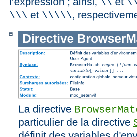
l’expression ; ainsi,
et
\\
\
et
, respectiveme
\\\
\\\\\
Directive
BrowserM
Description:
Définit des variables d'environne
User-Agent
Syntaxe:
BrowserMatch
regex [!]env-v
variable
[=
valeur
]] ...
Contexte:
configuration globale, serveur virtu
Surcharges autorisées:
FileInfo
Statut:
Base
Module:
mod_setenvif
La directive
BrowserMat
particulier de la directive
définit des variables d'e