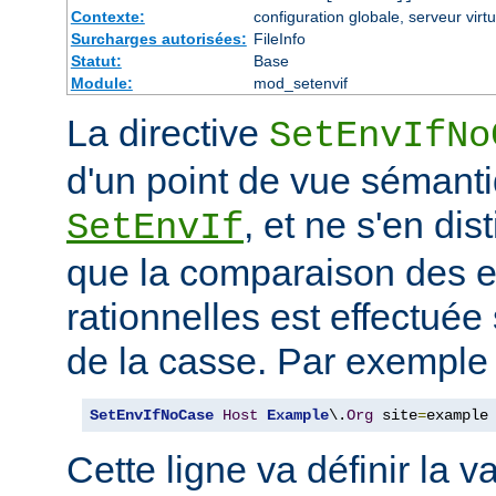
Contexte:
configuration globale, serveur virtu
Surcharges autorisées:
FileInfo
Statut:
Base
Module:
mod_setenvif
La directive
SetEnvIfNo
d'un point de vue sémanti
, et ne s'en dis
SetEnvIf
que la comparaison des 
rationnelles est effectuée
de la casse. Par exemple 
SetEnvIfNoCase
Host
Example
\.
Org
 site
=
example
Cette ligne va définir la v