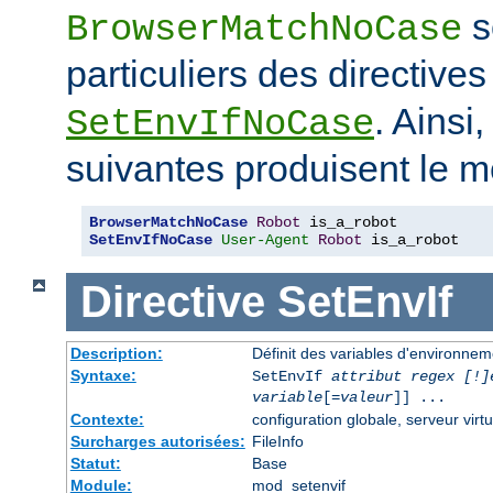
s
BrowserMatchNoCase
particuliers des directive
. Ainsi
SetEnvIfNoCase
suivantes produisent le m
BrowserMatchNoCase
Robot
SetEnvIfNoCase
User-Agent
Robot
 is_a_robot
Directive
SetEnvIf
Description:
Définit des variables d'environneme
Syntaxe:
SetEnvIf
attribut regex [!]
variable
[=
valeur
]] ...
Contexte:
configuration globale, serveur virtu
Surcharges autorisées:
FileInfo
Statut:
Base
Module:
mod_setenvif