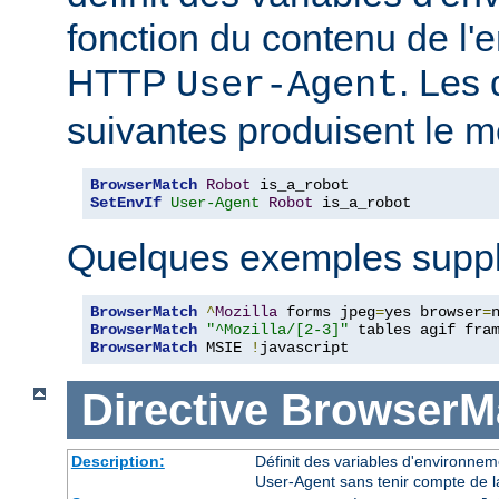
fonction du contenu de l'
HTTP
. Les 
User-Agent
suivantes produisent le m
BrowserMatch
Robot
SetEnvIf
User-Agent
Robot
 is_a_robot
Quelques exemples suppl
BrowserMatch
^
Mozilla
 forms jpeg
=
yes browser
=
BrowserMatch
"^Mozilla/[2-3]"
BrowserMatch
 MSIE 
!
javascript
Directive
BrowserM
Description:
Définit des variables d'environne
User-Agent sans tenir compte de l