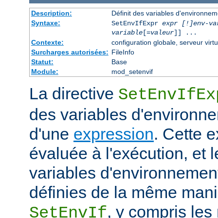
Description:
Définit des variables d'environne
Syntaxe:
SetEnvIfExpr
expr [!]env-va
variable
[=
valeur
]] ...
Contexte:
configuration globale, serveur virtu
Surcharges autorisées:
FileInfo
Statut:
Base
Module:
mod_setenvif
La directive
SetEnvIfEx
des variables d'environne
d'une
expression
. Cette 
évaluée à l'exécution, et l
variables d'environneme
définies de la même maniè
, y compris les
SetEnvIf