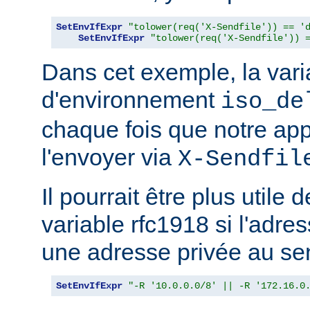
SetEnvIfExpr
"tolower(req('X-Sendfile')) == '
SetEnvIfExpr
"tolower(req('X-Sendfile')) 
Dans cet exemple, la vari
d'environnement
iso_de
chaque fois que notre app
l'envoyer via
X-Sendfil
Il pourrait être plus utile 
variable rfc1918 si l'adres
une adresse privée au se
SetEnvIfExpr
"-R '10.0.0.0/8' || -R '172.16.0