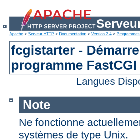
Serveu
Apache
>
Serveur HTTP
>
Documentation
>
Version 2.4
>
Programmes
fcgistarter - Démarre
programme FastCGI
Langues Disp
Note
Ne fonctionne actuellemen
systèmes de type Unix.