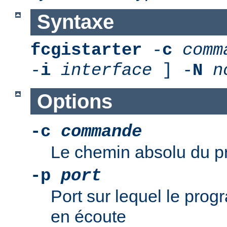
Syntaxe
fcgistarter
-
c
comm
-
i
interface
] -
N
n
Options
-c
commande
Le chemin absolu du 
-p
port
Port sur lequel le pro
en écoute