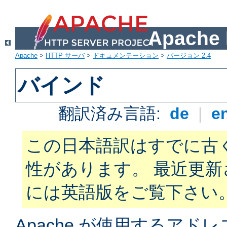
Apach
Apache
>
HTTP サーバ
>
ドキュメンテーション
>
バージョン 2.4
バインド
翻訳済み言語:
de
|
e
この日本語訳はすでに古
性があります。 最近更
には英語版をご覧下さい
Apache が使用するアド