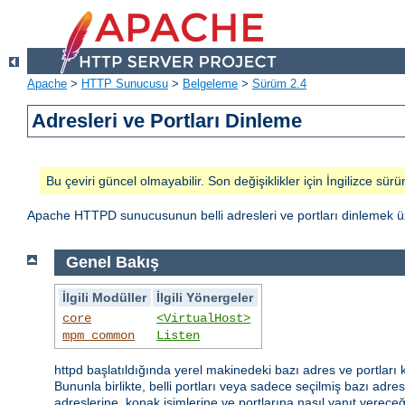
Apache
>
HTTP Sunucusu
>
Belgeleme
>
Sürüm 2.4
Adresleri ve Portları Dinleme
Bu çeviri güncel olmayabilir. Son değişiklikler için İngilizce sürü
Apache HTTPD sunucusunun belli adresleri ve portları dinlemek üz
Genel Bakış
İlgili Modüller
İlgili Yönergeler
core
<VirtualHost>
mpm_common
Listen
httpd başlatıldığında yerel makinedeki bazı adres ve portları 
Bununla birlikte, belli portları veya sadece seçilmiş bazı adresl
adreslerine, konak isimlerine ve portlarına nasıl yanıt vereceğ