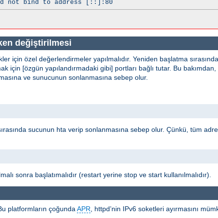
d not bind to address [::]:80
en değiştirilmesi
kler için özel değerlendirmeler yapılmalıdır. Yeniden başlatma sırasınd
k için [özgün yapılandırmadaki gibi] portları bağlı tutar. Bu bakımdan,
 olmasına ve sunucunun sonlanmasına sebep olur.
sırasında sucunun hta verip sonlanmasına sebep olur. Çünkü, tüm adr
malı sonra başlatımalıdır (restart yerine stop ve start kullanılmalıdır).
 Bu platformların çoğunda
APR
, httpd’nin IPv6 soketleri ayırmasını müm