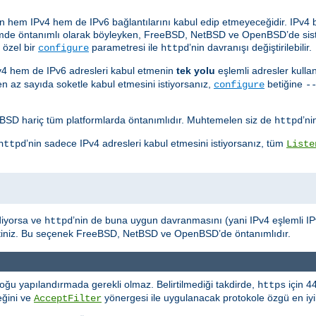
lerin hem IPv4 hem de IPv6 bağlantılarını kabul edip etmeyeceğidir. IPv4 
sistemde öntanımlı olarak böyleyken, FreeBSD, NetBSD ve OpenBSD’de si
 özel bir
parametresi ile
’nin davranışı değiştirilebilir.
configure
httpd
Pv4 hem de IPv6 adresleri kabul etmenin
tek yolu
eşlemli adresler kulla
 en az sayıda soketle kabul etmesini istiyorsanız,
betiğine
configure
-
D hariç tüm platformlarda öntanımlıdır. Muhtemelen siz de
’ni
httpd
’nin sadece IPv4 adresleri kabul etmesini istiyorsanız, tüm
httpd
Liste
diyorsa ve
’nin de buna uygun davranmasını (yani IPv4 eşlemli IPv6
httpd
rtiniz. Bu seçenek FreeBSD, NetBSD ve OpenBSD’de öntanımlıdır.
oğu yapılandırmada gerekli olmaz. Belirtilmediği takdirde,
için 4
https
eğini ve
yönergesi ile uygulanacak protokole özgü en iyile
AcceptFilter