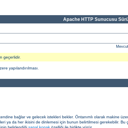
Apache HTTP Sunucusu Sürü
Mevcut
m geçerlidir.
ere yapılandırılması.
kendine bağlar ve gelecek istekleri bekler. Öntanımlı olarak makine üzer
eri ya da her ikisini de dinlemesi için bunun belirtilmesi gerekebilir. Bu ç
inin belirlendiği
sanal konak
özelliği ile birlikte yürür.