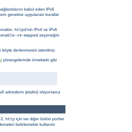
bağlantılarını kabul eden IPv6
stem geneline uygulanan kurallar
nmaktır.
’nin IPv4 ve IPv6
httpd
seçeneğini
-enable-v4-mapped
n böyle derlenmesini isterdiniz.
yönergelerinde örnekteki gibi
n
 adreslerin iptalini) istiyorsanız
43,
için ise diğer bütün portlar
http
meleri belirlemekte kullanılır.