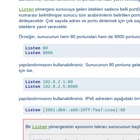
yönergesi sunucuya gelen istekleri sadece belli port(l
Listen
numarası belirtilmişse sunucu tüm arabirimlerin belirtilen portun
dinleyecektir. Çok sayıda adres ve portu dinlemek için çok s
isteklere yanıt verecektir.
Örneğin, sunucunun hem 80 portundan hem de 8000 portundan
Listen
80
Listen
8000
yapılandırmasını kullanabilirsiniz. Sunucunun 80 portuna gele
için ise,
Listen
192.0
.
2.1
:
80
Listen
192.0
.
2.5
:
8000
yapılandırmasını kullanabilirsiniz. IPv6 adresleri aşağıdaki örnek
Listen
[
2001:db8::a00:20ff:fea7:ccea
]:
80
Bir
yönergesinin aynısının tekrarı sunucunun başla
Listen