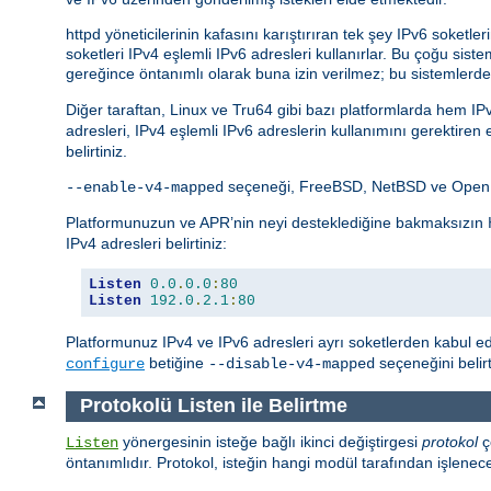
httpd yöneticilerinin kafasını karıştırıran tek şey IPv6 soket
soketleri IPv4 eşlemli IPv6 adresleri kullanırlar. Bu çoğu 
gereğince öntanımlı olarak buna izin verilmez; bu sistemlerde
Diğer taraftan, Linux ve Tru64 gibi bazı platformlarda hem I
adresleri, IPv4 eşlemli IPv6 adreslerin kullanımını gerektiren
belirtiniz.
seçeneği, FreeBSD, NetBSD ve OpenBS
--enable-v4-mapped
Platformunuzun ve APR’nin neyi desteklediğine bakmaksızın
IPv4 adresleri belirtiniz:
Listen
0.0
.
0.0
:
80
Listen
192.0
.
2.1
:
80
Platformunuz IPv4 ve IPv6 adresleri ayrı soketlerden kabul e
betiğine
seçeneğini beli
configure
--disable-v4-mapped
Protokolü Listen ile Belirtme
yönergesinin isteğe bağlı ikinci değiştirgesi
protokol
ç
Listen
öntanımlıdır. Protokol, isteğin hangi modül tarafından işlenec