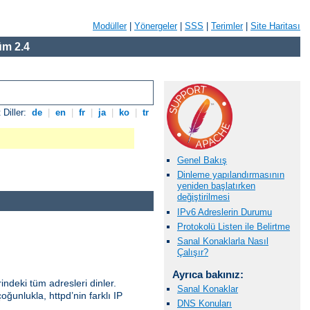
Modüller
|
Yönergeler
|
SSS
|
Terimler
|
Site Haritası
m 2.4
 Diller:
de
|
en
|
fr
|
ja
|
ko
|
tr
Genel Bakış
Dinleme yapılandırmasının
yeniden başlatırken
değiştirilmesi
IPv6 Adreslerin Durumu
Protokolü Listen ile Belirtme
Sanal Konaklarla Nasıl
Çalışır?
Ayrıca bakınız:
indeki tüm adresleri dinler.
Sanal Konaklar
oğunlukla, httpd’nin farklı IP
DNS Konuları