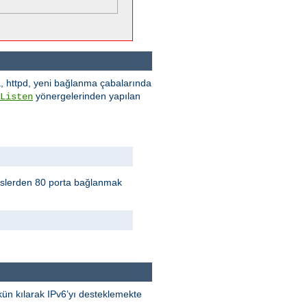
a, httpd, yeni bağlanma çabalarında
yönergelerinden yapılan
Listen
eslerden 80 porta bağlanmak
kün kılarak IPv6’yı desteklemekte