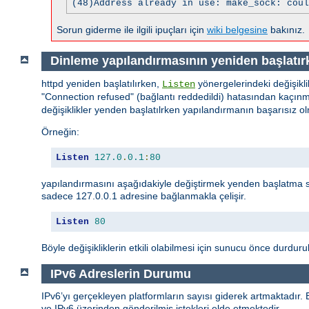
(48)Address already in use: make_sock: coul
Sorun giderme ile ilgili ipuçları için
wiki belgesine
bakınız.
Dinleme yapılandırmasının yeniden başlatırk
httpd yeniden başlatılırken,
yönergelerindeki değişikli
Listen
"Connection refused" (bağlantı reddedildi) hatasından kaçınma
değişiklikler yenden başlatılrken yapılandırmanın başarısız
Örneğin:
Listen
127.0
.
0.1
:
80
yapılandırmasını aşağıdakiyle değiştirmek yenden başlatma 
sadece 127.0.0.1 adresine bağlanmakla çelişir.
Listen
80
Böyle değişikliklerin etkili olabilmesi için sunucu önce durdurul
IPv6 Adreslerin Durumu
IPv6’yı gerçekleyen platformların sayısı giderek artmaktadır.
ve IPv6 üzerinden gönderilmiş istekleri elde etmektedir.