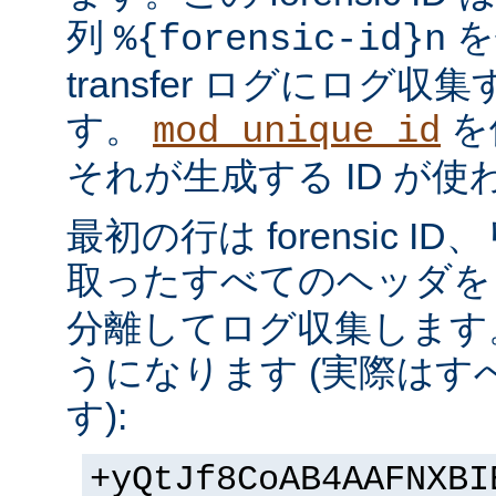
列
を
%{forensic-id}n
transfer ログにログ
す。
を
mod_unique_id
それが生成する ID が
最初の行は forensic 
取ったすべてのヘッダを 
分離してログ収集します
うになります (実際は
す):
+yQtJf8CoAB4AAFNXBI