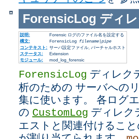
ForensicLog
ディレ
説明:
Forensic ログのファイル名を設定する
構文:
ForensicLog
filename
|
pipe
コンテキスト:
サーバ設定ファイル, バーチャルホスト
ステータス:
Extension
モジュール:
mod_log_forensic
ディレクティ
ForensicLog
析のための サーバへの
集に使います。 各ログ
の
ディレク
CustomLog
エストと関連付けることの 
が割り当てられます。
mo