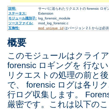
説明:
サーバに送られたリクエストの forensic ロギ
ステータス:
Extension
モジュール識別子:
log_forensic_module
ソースファイル:
mod_log_forensic.c
互換性:
はバージョン 2.1 からは必
mod_unique_id
概要
このモジュールはクライ
forensic ロギングを 
リクエストの処理の前と後
で、 forensic ログは
行ログ収集します。 Foren
厳密です。これは以下のこ