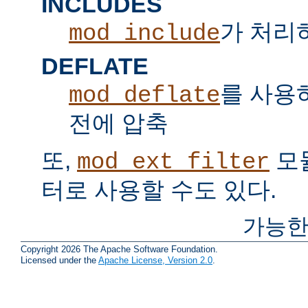
INCLUDES
가 처리하는
mod_include
DEFLATE
를 사용
mod_deflate
전에 압축
또,
모
mod_ext_filter
터로 사용할 수도 있다.
가능한
Copyright 2026 The Apache Software Foundation.
Licensed under the
Apache License, Version 2.0
.