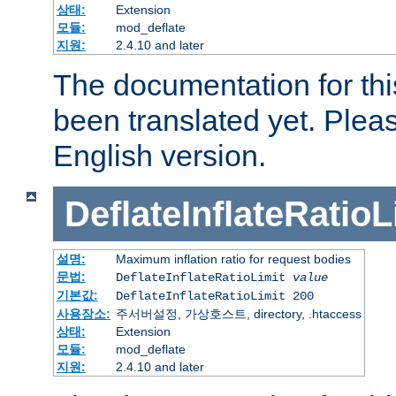
상태:
Extension
모듈:
mod_deflate
지원:
2.4.10 and later
The documentation for thi
been translated yet. Plea
English version.
DeflateInflateRatioL
설명:
Maximum inflation ratio for request bodies
문법:
DeflateInflateRatioLimit
value
기본값:
DeflateInflateRatioLimit 200
사용장소:
주서버설정, 가상호스트, directory, .htaccess
상태:
Extension
모듈:
mod_deflate
지원:
2.4.10 and later