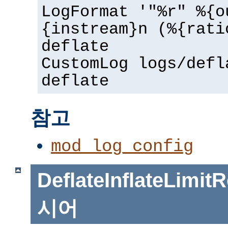
LogFormat '"%r" %{o
{instream}n (%{rati
deflate
CustomLog logs/defl
deflate
참고
mod_log_config
DeflateInflateLimi
시어