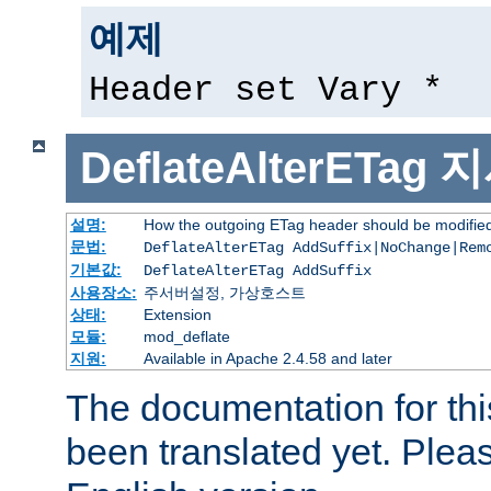
예제
Header set Vary *
DeflateAlterETag
지
설명:
How the outgoing ETag header should be modifie
문법:
DeflateAlterETag AddSuffix|NoChange|Rem
기본값:
DeflateAlterETag AddSuffix
사용장소:
주서버설정, 가상호스트
상태:
Extension
모듈:
mod_deflate
지원:
Available in Apache 2.4.58 and later
The documentation for thi
been translated yet. Plea