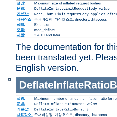
설명:
Maximum size of inflated request bodies
문법:
DeflateInflateLimitRequestBody
value
기본값:
None, but LimitRequestBody applies afte
사용장소:
주서버설정, 가상호스트, directory, .htaccess
상태:
Extension
모듈:
mod_deflate
지원:
2.4.10 and later
The documentation for thi
been translated yet. Plea
English version.
DeflateInflateRatio
설명:
Maximum number of times the inflation ratio for r
문법:
DeflateInflateRatioBurst
value
기본값:
DeflateInflateRatioBurst 3
사용장소:
주서버설정, 가상호스트, directory, .htaccess