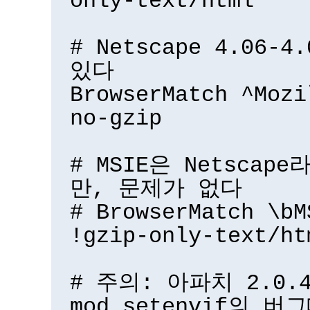
only-text/html
# Netscape 4.06-
있다
BrowserMatch ^Mozi
no-gzip
# MSIE은 Netsca
만, 문제가 없다
# BrowserMatch \bM
!gzip-only-text/ht
# 주의: 아파치 2.0.
mod_setenvif의 버