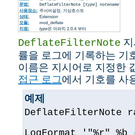
문법:
DeflateFilterNote [
type
]
notename
사용장소:
주서버설정, 가상호스트
상태:
Extension
모듈:
mod_deflate
지원:
type
은 아파치 2.0.4 부터
지
DeflateFilterNote
률을 로그에 기록하는 기
이름은 지시어로 지정한 
접근 로그
에서 기호를 사용
예제
DeflateFilterNote r
LogFormat '"%r" %b 