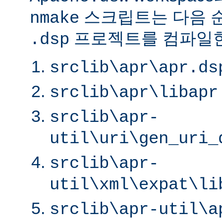
스크립트는 다음 
nmake
프로젝트를 컴파일한
.dsp
srclib\apr\apr.ds
srclib\apr\libapr
srclib\apr-
util\uri\gen_uri_
srclib\apr-
util\xml\expat\li
srclib\apr-util\a