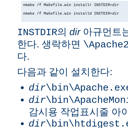
nmake /f Makefile.win installr INSTDIR=
dir
nmake /f Makefile.win installd INSTDIR=
dir
의
dir
아규먼트는
INSTDIR
한다. 생락하면
\Apache
다.
다음과 같이 설치한다:
dir
\bin\Apache.ex
dir
\bin\ApacheMon
감시용 작업표시줄 아
dir
\bin\htdigest.