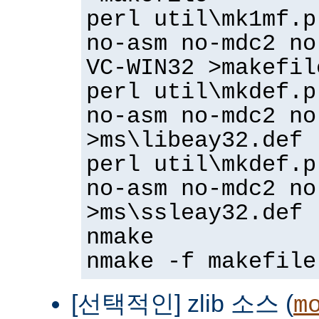
perl util\mk1mf.p
no-asm no-mdc2 no
VC-WIN32 >makefil
perl util\mkdef.p
no-asm no-mdc2 no
>ms\libeay32.def
perl util\mkdef.p
no-asm no-mdc2 no
>ms\ssleay32.def
nmake
nmake -f makefile
[선택적인] zlib 소스 (
m