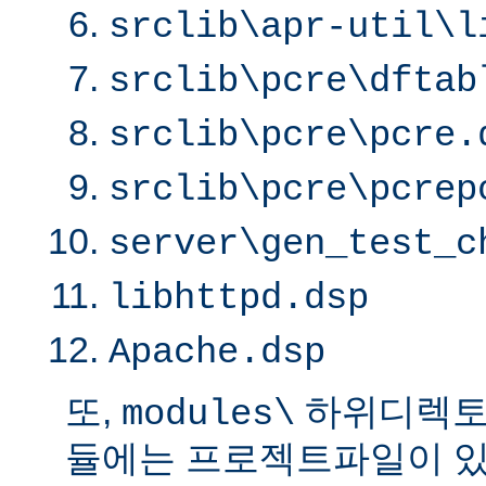
srclib\apr-util\l
srclib\pcre\dftab
srclib\pcre\pcre.
srclib\pcre\pcrep
server\gen_test_c
libhttpd.dsp
Apache.dsp
또,
하위디렉토
modules\
듈에는 프로젝트파일이 있