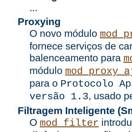
...
Proxying
O novo módulo
mod_p
fornece serviços de c
balenceamento para
m
módulo
mod_proxy_a
para o
Protocolo Ap
, usado p
versão 1.3
Filtragem Inteligente (Sm
O
introdu
mod_filter