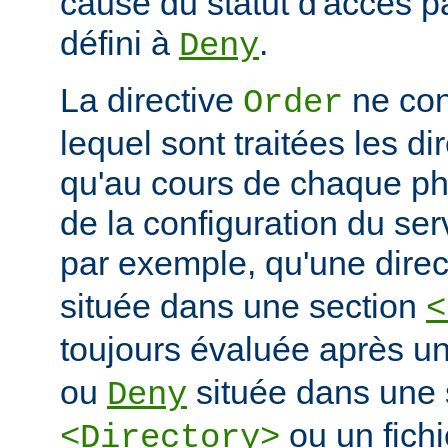
cause du statut d'accès pa
défini à
.
Deny
La directive
ne con
Order
lequel sont traitées les di
qu'au cours de chaque ph
de la configuration du ser
par exemple, qu'une dire
située dans une section
<
toujours évaluée après un
ou
située dans une 
Deny
ou un fich
<Directory>