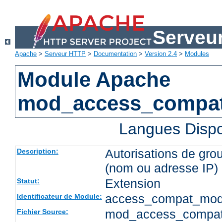
Serveu
Apache
>
Serveur HTTP
>
Documentation
>
Version 2.4
>
Modules
Module Apache
mod_access_compa
Langues Dispo
Autorisations de gro
Description:
(nom ou adresse IP)
Extension
Statut:
access_compat_mod
Identificateur de Module:
mod_access_compat
Fichier Source: