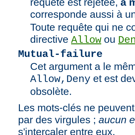
requête est rejetée,
à 
corresponde aussi à un
Toute requête qui ne 
directive
ou
Allow
De
Mutual-failure
Cet argument a le mêm
et est de
Allow,Deny
obsolète.
Les mots-clés ne peuvent
par des virgules ;
aucun 
s'intercaler entre eux.