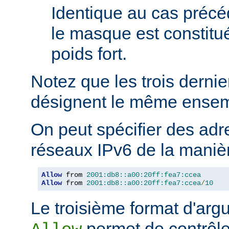
Identique au cas précé
le masque est constitu
poids fort.
Notez que les trois derni
désignent le même ensem
On peut spécifier des adr
réseaux IPv6 de la manièr
Allow
 from 
2001:db8::a00:20ff:fea7:ccea
Allow
 from 
2001:db8::a00:20ff:fea7:ccea
/
10
Le troisième format d'argu
permet de contrôle