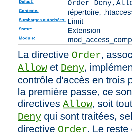
Order Deny,All
Défaut:
répertoire, .htacces
Contexte:
Limit
Surcharges autorisées:
Extension
Statut:
mod_access_comp
Module:
La directive
, assoc
Order
et
, impléme
Allow
Deny
contrôle d'accès en trois
la première passe, ce sont
directives
, soit tou
Allow
qui sont traitées, sel
Deny
directive
. Le reste
Order