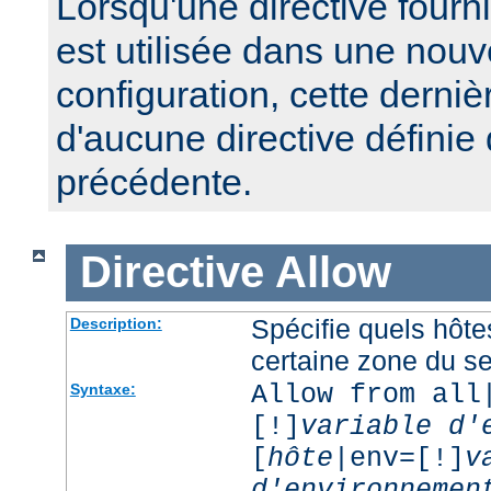
Lorsqu'une directive fourn
est utilisée dans une nouv
configuration, cette derniè
d'aucune directive définie
précédente.
Directive
Allow
Spécifie quels hôt
Description:
certaine zone du s
Allow from all
Syntaxe:
[!]
variable d'
[
hôte
|env=[!]
v
d'environnemen