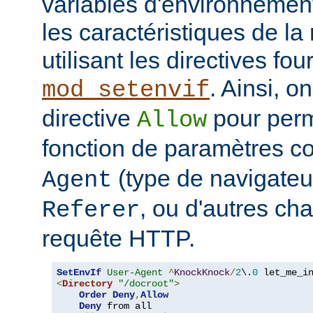
variables d'environnemen
les caractéristiques de la 
utilisant les directives fo
. Ainsi, on
mod_setenvif
directive
pour perm
Allow
fonction de paramètres 
(type de navigateur
Agent
, ou d'autres ch
Referer
requête HTTP.
SetEnvIf
User-Agent
^
KnockKnock
/
2
\.
0
<
Directory
"/docroot"
>
Order
Deny
,
Allow
Deny
 from all
