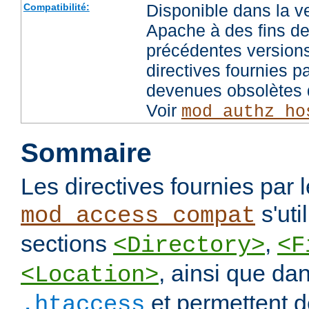
Disponible dans la v
Compatibilité:
Apache à des fins de
précédentes versions
directives fournies p
devenues obsolètes d
Voir
mod_authz_ho
Sommaire
Les directives fournies par
s'uti
mod_access_compat
sections
,
<Directory>
<F
, ainsi que dan
<Location>
et permettent de
.htaccess