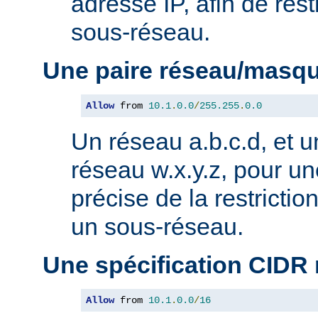
adresse IP, afin de rest
sous-réseau.
Une paire réseau/masq
Allow
 from 
10.1
.
0.0
/
255.255
.
0.0
Un réseau a.b.c.d, et 
réseau w.x.y.z, pour un
précise de la restricti
un sous-réseau.
Une spécification CIDR
Allow
 from 
10.1
.
0.0
/
16