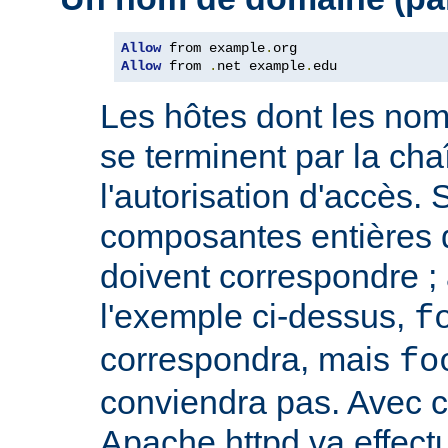
Allow
 from example
.
Allow
 from 
.
net example
.
edu
Les hôtes dont les no
se terminent par la cha
l'autorisation d'accès. 
composantes entières 
doivent correspondre ; 
l'exemple ci-dessus,
f
correspondra, mais
fo
conviendra pas. Avec ce
Apache httpd va effect