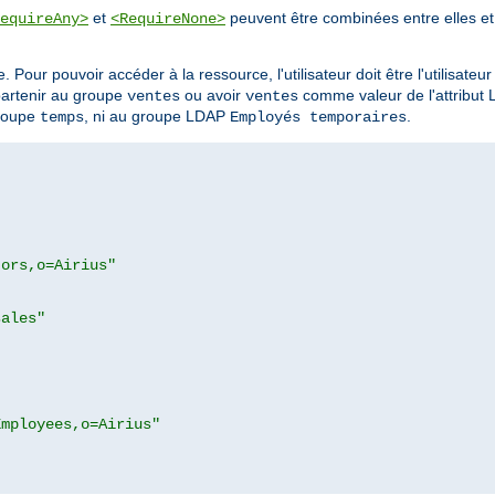
et
peuvent être combinées entre elles et 
equireAny>
<RequireNone>
. Pour pouvoir accéder à la ressource, l'utilisateur doit être l'utilisateu
partenir au groupe
ou avoir
comme valeur de l'attribut
ventes
ventes
groupe
, ni au groupe LDAP
.
temps
Employés temporaires
tors,o=Airius"
sales"
Employees,o=Airius"