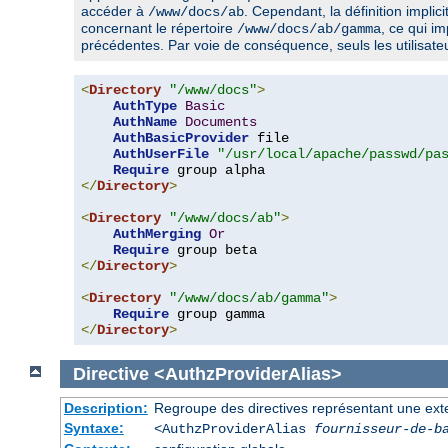
accéder à
. Cependant, la définition implic
/www/docs/ab
concernant le répertoire
, ce qui im
/www/docs/ab/gamma
précédentes. Par voie de conséquence, seuls les utilisat
<
Directory
"/www/docs"
>
AuthType
Basic
AuthName
Documents
AuthBasicProvider
 file

AuthUserFile
"/usr/local/apache/passwd/pa
Require
</
Directory
>
<
Directory
"/www/docs/ab"
>
AuthMerging
Or
Require
</
Directory
>
<
Directory
"/www/docs/ab/gamma"
>
Require
</
Directory
>
Directive
<AuthzProviderAlias>
Description:
Regroupe des directives représentant une extens
Syntaxe:
<AuthzProviderAlias
fournisseur-de-b