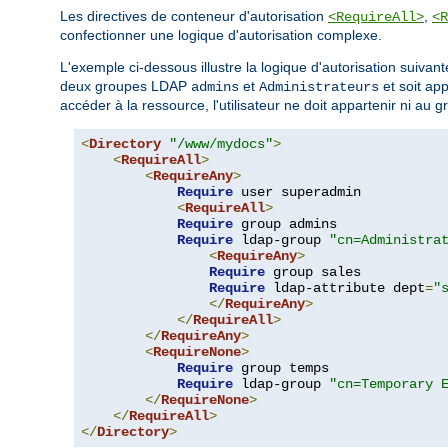
Les directives de conteneur d'autorisation
,
<RequireAll>
<R
confectionner une logique d'autorisation complexe.
L'exemple ci-dessous illustre la logique d'autorisation suivante
deux groupes LDAP
et
et soit ap
admins
Administrateurs
accéder à la ressource, l'utilisateur ne doit appartenir ni au 
<
Directory
"/www/mydocs"
>
<
RequireAll
>
<
RequireAny
>
Require
 user superadmin

<
RequireAll
>
Require
 group admins

Require
 ldap-group 
"cn=Administra
<
RequireAny
>
Require
 group sales

Require
 ldap-attribute dept
=
"
</
RequireAny
>
</
RequireAll
>
</
RequireAny
>
<
RequireNone
>
Require
 group temps

Require
 ldap-group 
"cn=Temporary 
</
RequireNone
>
</
RequireAll
>
</
Directory
>