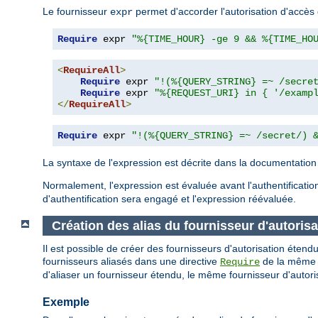
Le fournisseur
permet d'accorder l'autorisation d'accès 
expr
Require
 expr 
"%{TIME_HOUR} -ge 9 && %{TIME_HO
<
RequireAll
>
Require
 expr 
"!(%{QUERY_STRING} =~ /secre
Require
 expr 
"%{REQUEST_URI} in { '/examp
</
RequireAll
>
Require
 expr 
"!(%{QUERY_STRING} =~ /secret/) 
La syntaxe de l'expression est décrite dans la documentatio
Normalement, l'expression est évaluée avant l'authentification
d'authentification sera engagé et l'expression réévaluée.
Création des alias du fournisseur d'autorisa
Il est possible de créer des fournisseurs d'autorisation étendu
fournisseurs aliasés dans une directive
de la même ma
Require
d'aliaser un fournisseur étendu, le même fournisseur d'autoris
Exemple