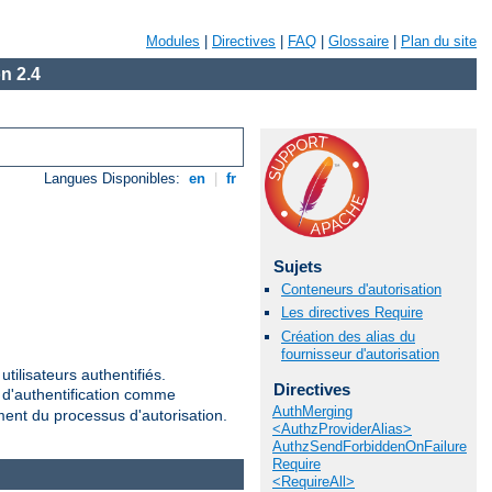
Modules
|
Directives
|
FAQ
|
Glossaire
|
Plan du site
n 2.4
Langues Disponibles:
en
|
fr
Sujets
Conteneurs d'autorisation
Les directives Require
Création des alias du
fournisseur d'autorisation
tilisateurs authentifiés.
Directives
r d'authentification comme
AuthMerging
ement du processus d'autorisation.
<AuthzProviderAlias>
AuthzSendForbiddenOnFailure
Require
<RequireAll>