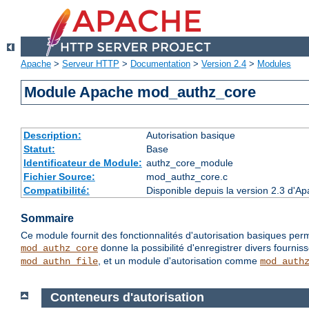
Apache
>
Serveur HTTP
>
Documentation
>
Version 2.4
>
Modules
Module Apache mod_authz_core
Description:
Autorisation basique
Statut:
Base
Identificateur de Module:
authz_core_module
Fichier Source:
mod_authz_core.c
Compatibilité:
Disponible depuis la version 2.3 d'
Sommaire
Ce module fournit des fonctionnalités d'autorisation basiques perm
donne la possibilité d'enregistrer divers fournis
mod_authz_core
, et un module d'autorisation comme
mod_authn_file
mod_auth
Conteneurs d'autorisation