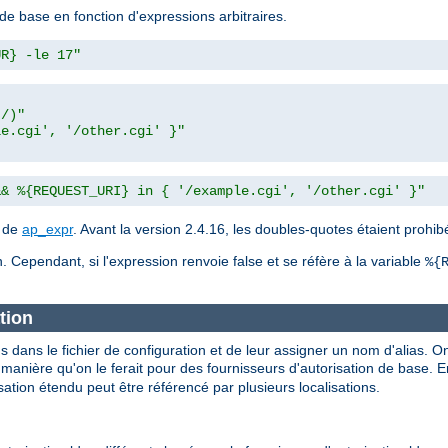
de base en fonction d'expressions arbitraires.
UR} -le 17"
t/)"
le.cgi', '/other.cgi' }"
&& %{REQUEST_URI} in { '/example.cgi', '/other.cgi' }"
n de
ap_expr
. Avant la version 2.4.16, les doubles-quotes étaient prohi
. Cependant, si l'expression renvoie false et se réfère à la variable
%{
tion
s dans le fichier de configuration et de leur assigner un nom d'alias. On
nière qu'on le ferait pour des fournisseurs d'autorisation de base. En 
ation étendu peut être référencé par plusieurs localisations.