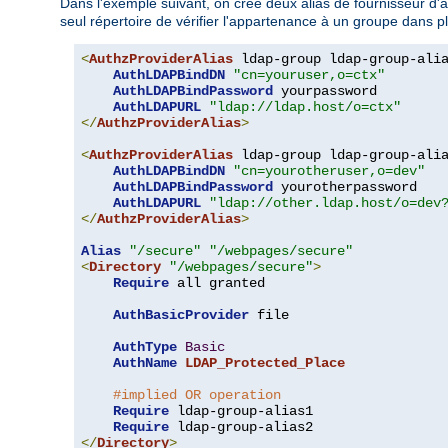
Dans l'exemple suivant, on crée deux alias de fournisseur d'aut
seul répertoire de vérifier l'appartenance à un groupe dans p
<
AuthzProviderAlias
 ldap-group ldap-group-ali
AuthLDAPBindDN
"cn=youruser,o=ctx"
AuthLDAPBindPassword
 yourpassword

AuthLDAPURL
"ldap://ldap.host/o=ctx"
</
AuthzProviderAlias
>
<
AuthzProviderAlias
 ldap-group ldap-group-ali
AuthLDAPBindDN
"cn=yourotheruser,o=dev"
AuthLDAPBindPassword
 yourotherpassword

AuthLDAPURL
"ldap://other.ldap.host/o=dev
</
AuthzProviderAlias
>
Alias
"/secure"
"/webpages/secure"
<
Directory
"/webpages/secure"
>
Require
 all granted

AuthBasicProvider
 file

AuthType
Basic
AuthName
LDAP_Protected_Place
#implied OR operation
Require
 ldap-group-alias1

Require
</
Directory
>