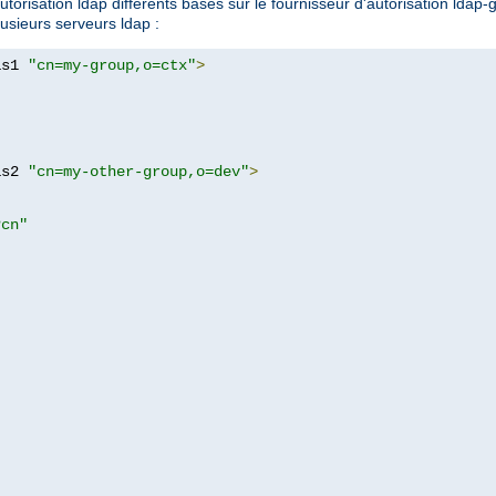
orisation ldap différents basés sur le fournisseur d'autorisation ldap-g
lusieurs serveurs ldap :
as1 
"cn=my-group,o=ctx"
>
as2 
"cn=my-other-group,o=dev"
>
?cn"