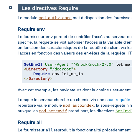
Les directives Require
Le module
met à disposition des fournisseu
mod_authz_core
Require env
Le fournisseur
permet de contrôler l'accès au serveur en
env
spécifié, la requête se voit autoriser l'accès si la variable d
en fonction des caractéristiques de la requête du client via l
l'accès en fonction des valeurs des en-têtes de la requête H
SetEnvIf
User-Agent
"^KnockKnock/2\.0"
<
Directory
"/docroot"
>
Require
</
Directory
>
Avec cet exemple, les navigateurs dont la chaîne user-age
Lorsque le serveur cherche un chemin via une
sous-requête
répertoire via le module
, la sous-requête n'
mod_autoindex
auxquelles
prend part, les directives
mod_setenvif
SetEnvI
Require all
Le fournisseur
reproduit la fonctionnalité précédemment fo
all