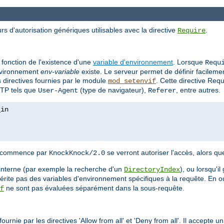
rs d'autorisation génériques utilisables avec la directive
.
Require
 fonction de l'existence d'une
variable d'environnement
. Lorsque
Requ
'environnement
env-variable
existe. Le serveur permet de définir facilem
es directives fournies par le module
. Cette directive Req
mod_setenvif
TTP tels que
(type de navigateur),
, entre autres.
User-Agent
Referer
nt commence par
se verront autoriser l'accès, alors qu
KnockKnock/2.0
interne (par exemple la recherche d'un
), ou lorsqu'i
DirectoryIndex
hérite pas des variables d'environnement spécifiques à la requête. En o
ne sont pas évaluées séparément dans la sous-requête.
f
urnie par les directives 'Allow from all' et 'Deny from all'. Il accepte 