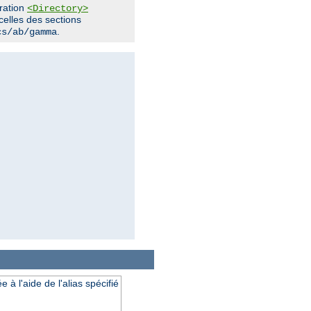
uration
<Directory>
 celles des sections
.
cs/ab/gamma
à l'aide de l'alias spécifié