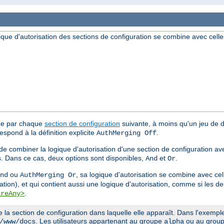
ique d'autorisation des sections de configuration se combine avec celle
tée par chaque
section de configuration
suivante, à moins qu'un jeu de di
espond à la définition explicite
.
AuthMerging Off
 de combiner la logique d'autorisation d'une section de configuration av
s. Dans ce cas, deux options sont disponibles,
et
.
And
Or
ou
, sa logique d'autorisation se combine avec cel
nd
AuthMerging Or
ation), et qui contient aussi une logique d'autorisation, comme si les 
.
ireAny>
a section de configuration dans laquelle elle apparaît. Dans l'exemple 
. Les utilisateurs appartenant au groupe
ou au grou
/www/docs
alpha