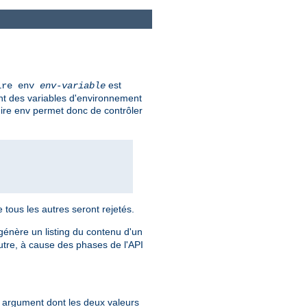
est
ire env
env-variable
ent des variables d'environnement
uire env permet donc de contrôler
e tous les autres seront rejetés.
l génère un listing du contenu d'un
utre, à cause des phases de l'API
un argument dont les deux valeurs