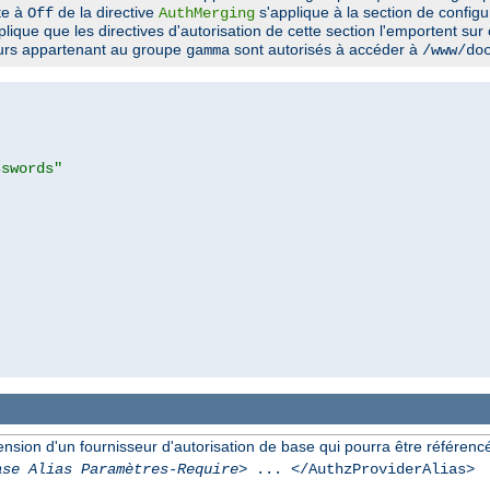
ite à
de la directive
s'applique à la section de config
Off
AuthMerging
plique que les directives d'autorisation de cette section l'emportent sur
eurs appartenant au groupe
sont autorisés à accéder à
gamma
/www/do
sswords"
ion d'un fournisseur d'autorisation de base qui pourra être référencée 
ase Alias Paramètres-Require
> ... </AuthzProviderAlias>