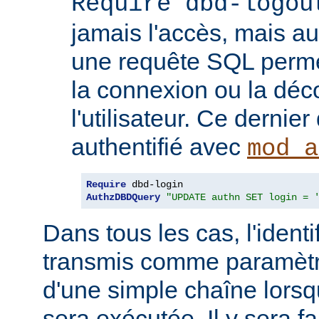
Require dbd-logou
jamais l'accès, mais au
une requête SQL permet
la connexion ou la dé
l'utilisateur. Ce dernier
authentifié avec
mod_a
Require
AuthzDBDQuery
"UPDATE authn SET login = 
Dans tous les cas, l'identif
transmis comme paramètr
d'une simple chaîne lors
sera exécutée. Il y sera fa