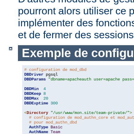
pourront alors utiliser c
implémenter des fonctions
et de fermer des sessions 
Exemple de configu
# configuration de mod_dbd
DBDriver
DBDParams
"dbname=apacheauth user=apache pass
DBDMin
4
DBDKeep
8
DBDMax
20
DBDExptime
300
<
Directory
"/usr/www/mon.site/team-private/"
>
# configuration de mod_authn_core et mod_au
# pour mod_authn_dbd
AuthType
Basic
AuthName
Team