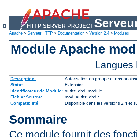
Serveu
Apache
>
Serveur HTTP
>
Documentation
>
Version 2.4
>
Modules
Module Apache mod
Langues 
Description:
Autorisation en groupe et reconnaiss
Statut:
Extension
Identificateur de Module:
authz_dbd_module
Fichier Source:
mod_authz_dbd.c
Compatibilité:
Disponible dans les versions 2.4 et 
Sommaire
Ce module fournit des fonct