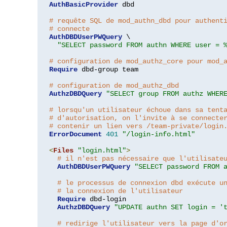
AuthBasicProvider
 dbd

# requête SQL de mod_authn_dbd pour authent
# connecte
AuthDBDUserPWQuery
 \

"SELECT password FROM authn WHERE user = 
# configuration de mod_authz_core pour mod_
Require
 dbd-group team

# configuration de mod_authz_dbd
AuthzDBDQuery
"SELECT group FROM authz WHER
# lorsqu'un utilisateur échoue dans sa tent
# d'autorisation, on l'invite à se connecte
# contenir un lien vers /team-private/login
ErrorDocument
401
"/login-info.html"
<
Files
"login.html"
>
# il n'est pas nécessaire que l'utilisate
AuthDBDUserPWQuery
"SELECT password FROM 
# le processus de connexion dbd exécute u
# la connexion de l'utilisateur
Require
 dbd-login

AuthzDBDQuery
"UPDATE authn SET login = '
# redirige l'utilisateur vers la page d'o