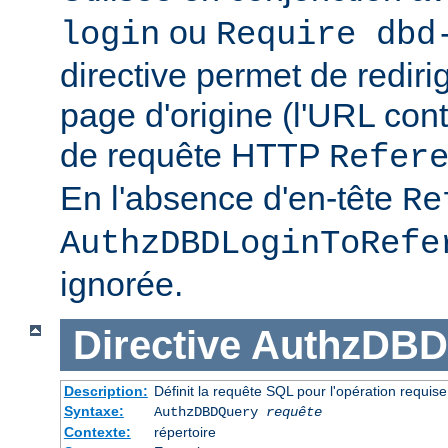
ou
login
Require dbd
directive permet de redirig
page d'origine (l'URL con
de requête HTTP
Refer
En l'absence d'en-tête
Re
AuthzDBDLoginToRefe
ignorée.
Directive
AuthzDBD
Description:
Définit la requête SQL pour l'opération requise
Syntaxe:
AuthzDBDQuery
requête
Contexte:
répertoire