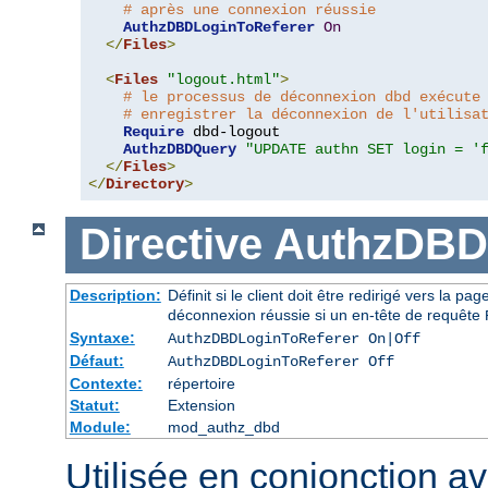
# après une connexion réussie
AuthzDBDLoginToReferer
On
</
Files
>
<
Files
"logout.html"
>
# le processus de déconnexion dbd exécute
# enregistrer la déconnexion de l'utilisa
Require
 dbd-logout

AuthzDBDQuery
"UPDATE authn SET login = '
</
Files
>
</
Directory
>
Directive
AuthzDBD
Description:
Définit si le client doit être redirigé vers la 
déconnexion réussie si un en-tête de requête
Syntaxe:
AuthzDBDLoginToReferer On|Off
Défaut:
AuthzDBDLoginToReferer Off
Contexte:
répertoire
Statut:
Extension
Module:
mod_authz_dbd
Utilisée en conjonction a