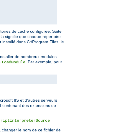
toires de cache configurée. Suite
la signifie que chaque répertoire
t installé dans C:\Program Files, le
a installer de nombreux modules
e
. Par exemple, pour
LoadModule
rosoft IIS et d'autres serveurs
PI contenant des extensions de
criptInterpreterSource
 changer le nom de ce fichier de