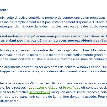
ment :
x, cette directive contrôle le nombre de connexions qu'un processus en
cessus de remplacement n'est pas instantanément disponible. Utilisez la
de manquer de mémoire dans des modules tiers ou dans des applications
veur est rechargé lorsqu'un nouveau processus enfant est démarré
sus enfant peut ne pas démarrer, ou vous pouvez obtenir des résu
 Elle indique au serveur le nombre de threads qu'il doit utiliser. Elle dé
us devez donc vous assurer que ce nombre soit suffisamment grand pou
dée, mais doit être ajustée à la valeur maximale estimée de connexio
mme arguments doivent utiliser des noms de fichiers Windows et non U
chappement de caractères, vous devez absolument utiliser des slashes
bles à la casse sous Windows, les URLs sont encore sensibles à la cass
le, les directives
,
, et
utilisent toutes 
<Location>
Alias
ProxyPass
utiliser la directive
lorsqu'on désire limiter l'accès à ce
<Directory>
 d'un répertoire, sans tenir compte de la manière dont on y accède. Pou
iliser ceci :