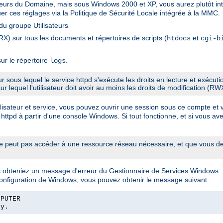
sateurs du Domaine, mais sous Windows 2000 et XP, vous aurez plutôt int
er ces réglages via la Politique de Sécurité Locale intégrée à la MMC.
u groupe Utilisateurs
X) sur tous les documents et répertoires de scripts (
et
htdocs
cgi-b
ur le répertoire
.
logs
eur sous lequel le service httpd s'exécute les droits en lecture et exécut
sur lequel l'utilisateur doit avoir au moins les droits de modification (RW
sateur et service, vous pouvez ouvrir une session sous ce compte et véri
 httpd à partir d'une console Windows. Si tout fonctionne, et si vous ave
 peut pas accéder à une ressource réseau nécessaire, et que vous dev
us obteniez un message d'erreur du Gestionnaire de Services Windows.
configuration de Windows, vous pouvez obtenir le message suivant :
MPUTER
ly.