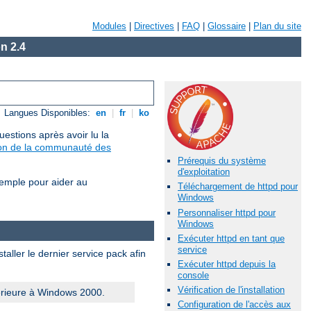
Modules
|
Directives
|
FAQ
|
Glossaire
|
Plan du site
n 2.4
Langues Disponibles:
en
|
fr
|
ko
estions après avoir lu la
sion de la communauté des
Prérequis du système
d'exploitation
xemple pour aider au
Téléchargement de httpd pour
Windows
Personnaliser httpd pour
Windows
Exécuter httpd en tant que
service
aller le dernier service pack afin
Exécuter httpd depuis la
console
Vérification de l'installation
érieure à Windows 2000.
Configuration de l'accès aux