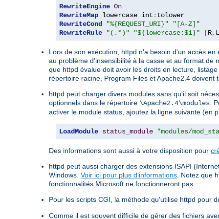
RewriteEngine
On
RewriteMap
 lowercase int
:
RewriteCond
"%{REQUEST_URI}"
"[A-Z]"
RewriteRule
"(.*)"
"${lowercase:$1}"
[
R
,
Lors de son exécution, httpd n'a besoin d'un accès en 
au problème d'insensibilité à la casse et au format de 
que httpd évalue doit avoir les droits en lecture, listag
répertoire racine, Program Files et Apache2.4 doivent t
httpd peut charger divers modules sans qu'il soit néce
optionnels dans le répertoire
. P
\Apache2.4\modules
activer le module status, ajoutez la ligne suivante (en 
LoadModule
status_module
"modules/mod_st
Des informations sont aussi à votre disposition pour
cr
httpd peut aussi charger des extensions ISAPI (Internet
Windows.
Voir ici pour plus d'informations
. Notez que h
fonctionnalités Microsoft ne fonctionneront pas.
Pour les scripts CGI, la méthode qu'utilise httpd pour dé
Comme il est souvent difficile de gérer des fichiers a