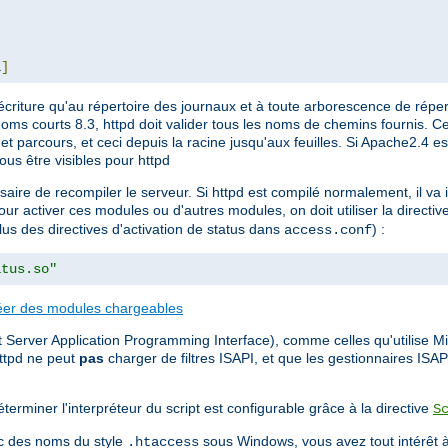
L
]
écriture qu'au répertoire des journaux et à toute arborescence de réper
noms courts 8.3, httpd doit valider tous les noms de chemins fournis. Ce
e et parcours, et ceci depuis la racine jusqu'aux feuilles. Si Apache2.4 es
ous être visibles pour httpd
ssaire de recompiler le serveur. Si httpd est compilé normalement, il v
our activer ces modules ou d'autres modules, on doit utiliser la directiv
plus des directives d'activation de status dans
) :
access.conf
atus.so"
éer des modules chargeables
 Server Application Programming Interface), comme celles qu'utilise Mic
ttpd ne peut
pas
charger de filtres ISAPI, et que les gestionnaires ISA
terminer l'interpréteur du script est configurable grâce à la directive
S
vec des noms du style
sous Windows, vous avez tout intérêt à
.htaccess