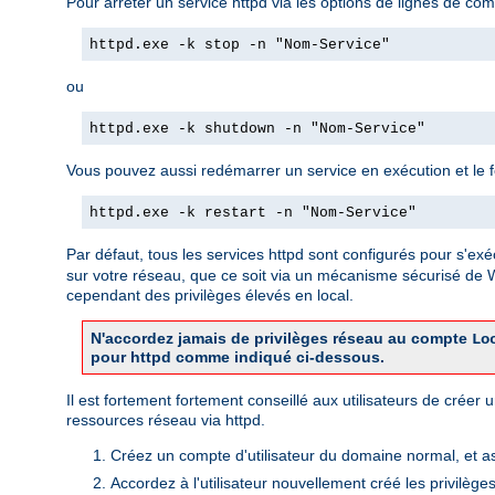
Pour arrêter un service httpd via les options de lignes de com
httpd.exe -k stop -n "Nom-Service"
ou
httpd.exe -k shutdown -n "Nom-Service"
Vous pouvez aussi redémarrer un service en exécution et le forc
httpd.exe -k restart -n "Nom-Service"
Par défaut, tous les services httpd sont configurés pour s'exé
sur votre réseau, que ce soit via un mécanisme sécurisé de
cependant des privilèges élevés en local.
N'accordez jamais de privilèges réseau au compte
Lo
pour httpd comme indiqué ci-dessous.
Il est fortement fortement conseillé aux utilisateurs de crée
ressources réseau via httpd.
Créez un compte d'utilisateur du domaine normal, et a
Accordez à l'utilisateur nouvellement créé les privilège