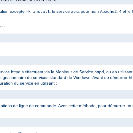
fichiers\Nom-service.conf"
ulier, excepté
, le service aura pour nom
et le 
-k install
Apache2.4
t :
rvice httpd s'effectuent via le Moniteur de Service httpd, ou en utilis
le gestionnaire de services standard de Windows. Avant de démarrer ht
ration du service en utilisant :
 options de ligne de commande. Avec cette méthode, pour démarrer un se