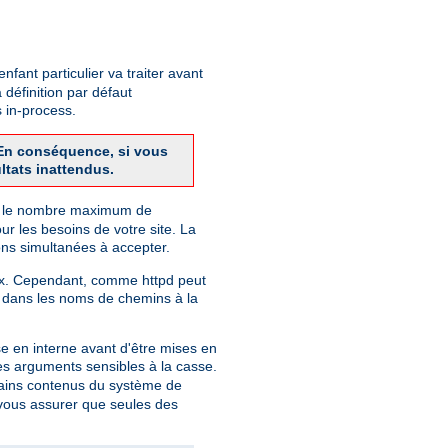
fant particulier va traiter avant
 définition par défaut
 in-process.
. En conséquence, si vous
ltats inattendus.
finit le nombre maximum de
r les besoins de votre site. La
ns simultanées à accepter.
nix. Cependant, comme httpd peut
 dans les noms de chemins à la
e en interne avant d'être mises en
des arguments sensibles à la casse.
rtains contenus du système de
r vous assurer que seules des