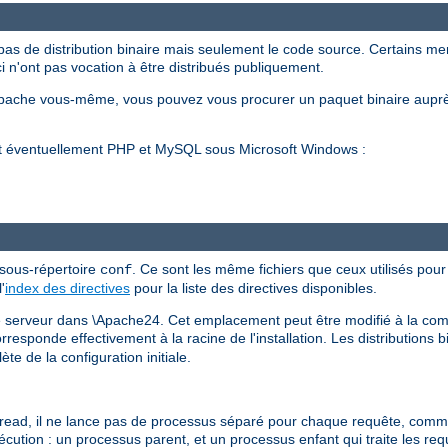
pas de distribution binaire mais seulement le code source. Certains m
ci n'ont pas vocation à être distribués publiquement.
Apache vous-même, vous pouvez vous procurer un paquet binaire auprè
et éventuellement PHP et MySQL sous Microsoft Windows :
 sous-répertoire
. Ce sont les même fichiers que ceux utilisés pour 
conf
'
index des directives
pour la liste des directives disponibles.
 le serveur dans \Apache24. Cet emplacement peut être modifié à la comp
esponde effectivement à la racine de l'installation. Les distributions b
te de la configuration initiale.
d, il ne lance pas de processus séparé pour chaque requête, comme h
xécution : un processus parent, et un processus enfant qui traite les re