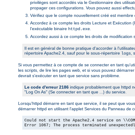
privilèges sont accordés via le Gestionnaire des utili
propager ces configurations. Vous pouvez aussi effectu
Vérifiez que le compte nouvellement créé est membre d
Accordez à ce compte les droits Lecture et Exécution (R
l'exécutable binaire
.
httpd.exe
Accordez aussi à ce compte les droits de modification s
Il est en général de bonne pratique d'accorder à l'utilisat
répertoire Apache2.4, sauf pour le sous-répertoire
, 
logs
Si vous permettez à ce compte de se connecter en tant qu'utili
les scripts, de lire les pages web, et si vous pouvez démarrer
devrait s'exécuter en tant que service sans problème.
Le code d'erreur 2186
indique probablement que httpd ne
"Log On As" (Se connecter en tant que ...) du service.
Lorsqu'httpd démarre en tant que service, il se peut que vo
démarrer httpd en utilisant l'applet Services du Panneau de 
Could not start the Apache2.4 service on \\CO
Error 1067; The process terminated unexpected