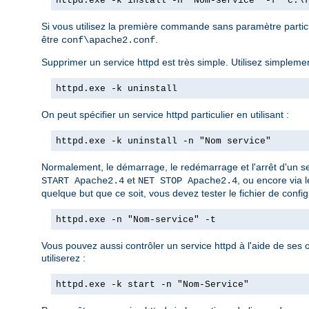
httpd.exe -k install -n "Nom-service" -f "c:\
Si vous utilisez la première commande sans paramètre partic
être
.
conf\apache2.conf
Supprimer un service httpd est très simple. Utilisez simplemen
httpd.exe -k uninstall
On peut spécifier un service httpd particulier en utilisant :
httpd.exe -k uninstall -n "Nom service"
Normalement, le démarrage, le redémarrage et l'arrêt d'un se
et
, ou encore via 
START Apache2.4
NET STOP Apache2.4
quelque but que ce soit, vous devez tester le fichier de configu
httpd.exe -n "Nom-service" -t
Vous pouvez aussi contrôler un service httpd à l'aide de ses
utiliserez :
httpd.exe -k start -n "Nom-Service"