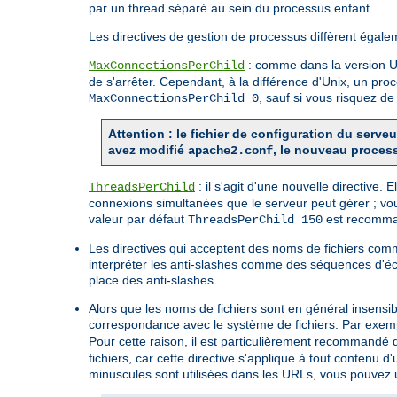
par un thread séparé au sein du processus enfant.
Les directives de gestion de processus diffèrent égale
: comme dans la version Uni
MaxConnectionsPerChild
de s'arrêter. Cependant, à la différence d'Unix, un pro
, sauf si vous risquez 
MaxConnectionsPerChild 0
Attention : le fichier de configuration du ser
avez modifié
, le nouveau proces
apache2.conf
: il s'agit d'une nouvelle directive.
ThreadsPerChild
connexions simultanées que le serveur peut gérer ; vo
valeur par défaut
est recomman
ThreadsPerChild 150
Les directives qui acceptent des noms de fichiers co
interpréter les anti-slashes comme des séquences d'é
place des anti-slashes.
Alors que les noms de fichiers sont en général insensi
correspondance avec le système de fichiers. Par exemp
Pour cette raison, il est particulièrement recommandé d'
fichiers, car cette directive s'applique à tout contenu
minuscules sont utilisées dans les URLs, vous pouvez ut