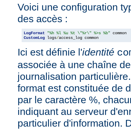
Voici une configuration ty
des accès :
LogFormat
"%h %l %u %t \"%r\" %>s %b"
CustomLog
 logs
/
access_log common
Ici est définie l'
identité
co
associée à une chaîne de
journalisation particulièr
format est constituée de d
par le caractère %, chacu
indiquant au serveur d'en
particulier d'information.