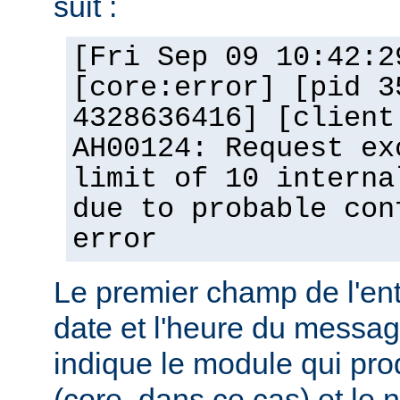
suit :
[Fri Sep 09 10:42:2
[core:error] [pid 3
4328636416] [client
AH00124: Request ex
limit of 10 interna
due to probable con
error
Le premier champ de l'ent
date et l'heure du messa
indique le module qui pro
(core, dans ce cas) et le 