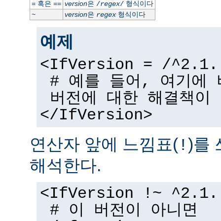
혹은
version
은
형식이다
=
==
/
regex
/
version
은
형식이다
~
regex
예제
<IfVersion = /^2.1.
# 예를 들어, 여기에
버전에 대한 해결책이
</IfVersion>
연산자 앞에 느낌표(
)를
!
해석한다.
<IfVersion !~ ^2.1.
# 이 버전이 아니면