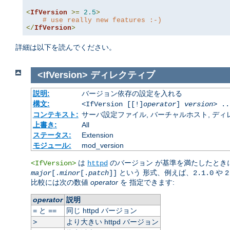
<
IfVersion
>=
2.5
>
# use really new features :-)
</
IfVersion
>
詳細は以下を読んでください。
<IfVersion>
ディレクティブ
説明:
バージョン依存の設定を入れる
構文:
<IfVersion [[!]
operator
]
version
> ..
コンテキスト:
サーバ設定ファイル, バーチャルホスト, ディレクトリ
上書き:
All
ステータス:
Extension
モジュール:
mod_version
は
のバージョン が基準を満たしたときに
<IfVersion>
httpd
という 形式、例えば、
や
major
[.
minor
[.
patch
]]
2.1.0
2
比較には次の数値
operator
を 指定できます:
operator
説明
と
同じ httpd バージョン
=
==
より大きい httpd バージョン
>