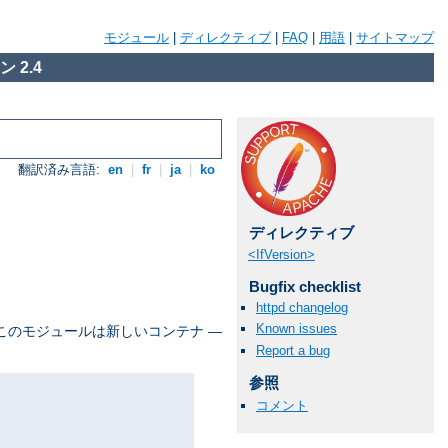
モジュール
|
ディレクティブ
|
FAQ
|
用語
|
サイトマップ
 2.4
翻訳済み言語:
en
|
fr
|
ja
|
ko
ディレクティブ
<IfVersion>
Bugfix checklist
httpd changelog
Known issues
 このモジュールは新しいコンテナ ―
Report a bug
参照
コメント