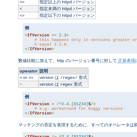
指定以上の httpd バージョン
>=
指定未満の httpd バージョン
<
指定以下の httpd バージョン
<=
例
<
IfVersion
>=
2.3
>
# this happens only in versions greater o
# equal 2.3.0.
</
IfVersion
>
数値比較に加えて、http のバージョン番号に対して
正規表現
operator
説明
or
version
は
形式
=
==
/
regex
/
version
は
形式
~
regex
例
<
IfVersion
=
/^
2.4
.[
01234
]
$
/>
# e.g. workaround for buggy versions
</
IfVersion
>
マッチングの否定を表現するために、すべてのオペレータは前に
<
IfVersion
!~
^
2.4
.[
01234
]
$
>