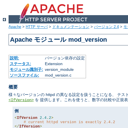
Apache
>
HTTP サーバ
>
ドキュメンテーション
>
バージョン 2.4
>
モ
Apache モジュール mod_version
説明:
バージョン依存の設定
ステータス:
Extension
モジュール識別子:
version_module
ソースファイル:
mod_version.c
概要
様々なバージョンの httpd の異なる設定を扱うことになる、 
を 提供します。これを使うと、数字の比較や正規表
<IfVersion>
例
<
IfVersion
2.4
.
2
>
# current httpd version is exactly 2.4.2
</
IfVersion
>