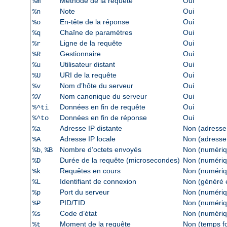
Méthode de la requête
Oui
%m
Note
Oui
%n
En-tête de la réponse
Oui
%o
Chaîne de paramètres
Oui
%q
Ligne de la requête
Oui
%r
Gestionnaire
Oui
%R
Utilisateur distant
Oui
%u
URI de la requête
Oui
%U
Nom d’hôte du serveur
Oui
%v
Nom canonique du serveur
Oui
%V
Données en fin de requête
Oui
%^ti
Données en fin de réponse
Oui
%^to
Adresse IP distante
Non (adresse
%a
Adresse IP locale
Non (adresse
%A
,
Nombre d’octets envoyés
Non (numériq
%b
%B
Durée de la requête (microsecondes)
Non (numériq
%D
Requêtes en cours
Non (numériq
%k
Identifiant de connexion
Non (généré e
%L
Port du serveur
Non (numériq
%p
PID/TID
Non (numériq
%P
Code d’état
Non (numériq
%s
Moment de la requête
Non (temps f
%t