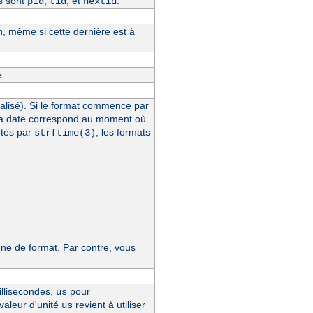
s sont
,
, et
.
pid
tid
hextid
n, même si cette dernière est à
.
alisé). Si le format commence par
la date correspond au moment où
rtés par
, les formats
strftime(3)
e de format. Par contre, vous
llisecondes,
pour
us
 valeur d'unité
revient à utiliser
us