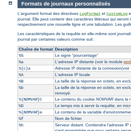
Formats de journaux personnalisés
L'argument format des directives
et
e
LogFormat
CustomLog
journal. Elle peut contenir des caractères littéraux qui seront 
respectivement une nouvelle ligne et une tabulation. Les guille
Les caractéristiques de la requête en elle-même sont journali
journal par certaines valeurs comme suit :
Chaîne de format
Description
Le signe "pourcentage"
%%
L'adresse IP distante (voir le module
%a
mod
Adresse IP distante de la connexion(voir
%{c}a
L'adresse IP locale
%A
La taille de la réponse en octets, en exc
%B
La taille de la réponse en octets, en excl
%b
renvoyé.
Le contenu du cookie
NOMVAR
dans la r
%{
NOMVAR
}C
Le temps mis à servir la requête, en mi
%D
Le contenu de la variable d'environnem
%{
NOMVAR
}e
Nom de fichier
%f
Serveur distant. Contiendra l'adresse IP s
%h
n'est enregistrée que pour certains serv