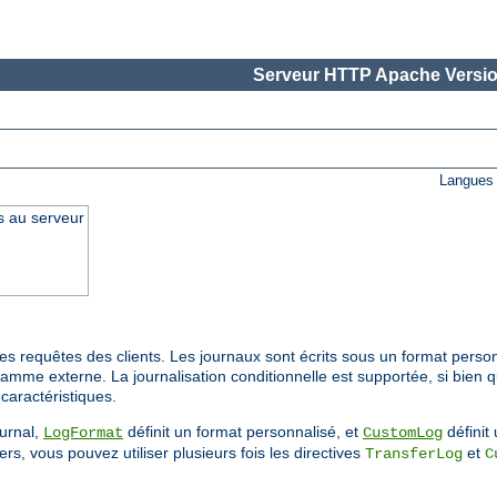
Serveur HTTP Apache Versio
Langues 
s au serveur
s requêtes des clients. Les journaux sont écrits sous un format person
ramme externe. La journalisation conditionnelle est supportée, si bien 
caractéristiques.
ournal,
définit un format personnalisé, et
définit 
LogFormat
CustomLog
rs, vous pouvez utiliser plusieurs fois les directives
et
TransferLog
C