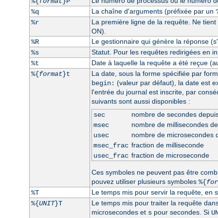
Le numéro de processus ou le numéro de 
%{
format
}P
La chaîne d'arguments (préfixée par un
%q
La première ligne de la requête. Ne tient
%r
ON).
Le gestionnaire qui génère la réponse (s'i
%R
Statut. Pour les requêtes redirigées en int
%s
Date à laquelle la requête a été reçue (a
%t
La date, sous la forme spécifiée par form
%{
format
}t
(valeur par défaut), la date est 
begin:
l'entrée du journal est inscrite, par con
suivants sont aussi disponibles :
nombre de secondes depui
sec
nombre de millisecondes d
msec
nombre de microsecondes 
usec
fraction de milliseconde
msec_frac
fraction de microseconde
usec_frac
Ces symboles ne peuvent pas être comb
pouvez utiliser plusieurs symboles
%{
for
Le temps mis pour servir la requête, en 
%T
Le temps mis pour traiter la requête dan
%{
UNIT
}T
microsecondes et
pour secondes. Si
s
U