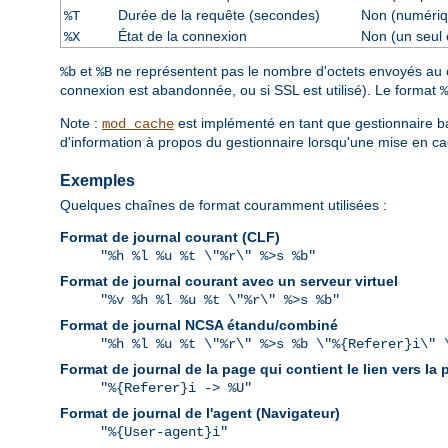
Durée de la requête (secondes)
Non (numériq
%T
État de la connexion
Non (un seul 
%X
et
ne représentent pas le nombre d'octets envoyés au cli
%b
%B
connexion est abandonnée, ou si SSL est utilisé). Le format
%
Note :
est implémenté en tant que gestionnaire ba
mod_cache
d'information à propos du gestionnaire lorsqu'une mise en ca
Exemples
Quelques chaînes de format couramment utilisées :
Format de journal courant (CLF)
"%h %l %u %t \"%r\" %>s %b"
Format de journal courant avec un serveur virtuel
"%v %h %l %u %t \"%r\" %>s %b"
Format de journal NCSA étandu/combiné
"%h %l %u %t \"%r\" %>s %b \"%{Referer}i\" 
Format de journal de la page qui contient le lien vers la
"%{Referer}i -> %U"
Format de journal de l'agent (Navigateur)
"%{User-agent}i"