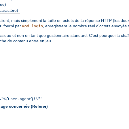
ue)
caractère)
ent, mais simplement la taille en octets de la réponse HTTP (les deux é
fourni par
, enregistrera le nombre réel d'octets envoyés 
O
mod_logio
sique et non en tant que gestionnaire standard. C'est pourquoi la cha
che de contenu entre en jeu.
\"%{User-agent}i\""
 page concernée (Referer)