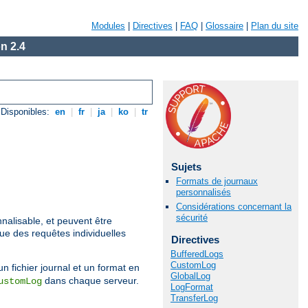
Modules
|
Directives
|
FAQ
|
Glossaire
|
Plan du site
n 2.4
Disponibles:
en
|
fr
|
ja
|
ko
|
tr
Sujets
Formats de journaux
personnalisés
Considérations concernant la
sécurité
nalisable, et peuvent être
que des requêtes individuelles
Directives
BufferedLogs
CustomLog
un fichier journal et un format en
GlobalLog
dans chaque serveur.
ustomLog
LogFormat
TransferLog