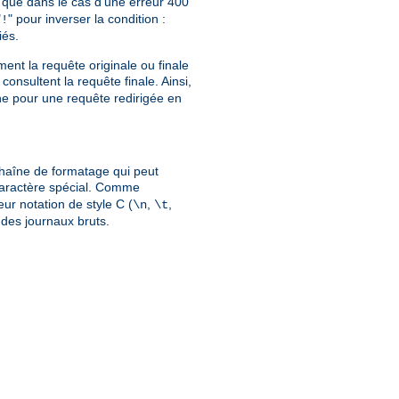
que dans le cas d'une erreur 400
"
" pour inverser la condition :
!
iés.
ment la requête originale ou finale
consultent la requête finale. Ainsi,
gine pour une requête redirigée en
chaîne de formatage qui peut
caractère spécial. Comme
eur notation de style C (
,
,
\n
\t
n des journaux bruts.