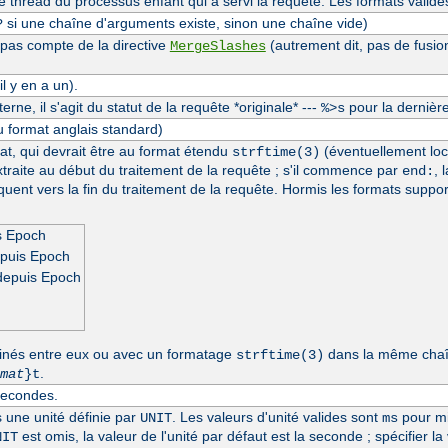
thread du processus enfant qui a servi la requête. Les formats valide
si une chaîne d'arguments existe, sinon une chaîne vide)
?
 pas compte de la directive
(autrement dit, pas de fusio
MergeSlashes
l y en a un).
erne, il s'agit du statut de la requête *originale* ---
pour la dernière
%>s
u format anglais standard)
at, qui devrait être au format étendu
(éventuellement loc
strftime(3)
extraite au début du traitement de la requête ; s'il commence par
, 
end:
séquent vers la fin du traitement de la requête. Hormis les formats suppo
s Epoch
epuis Epoch
depuis Epoch
inés entre eux ou avec un formatage
dans la même chaîn
strftime(3)
.
mat
}t
secondes.
s une unité définie par
. Les valeurs d'unité valides sont
pour mi
UNIT
ms
est omis, la valeur de l'unité par défaut est la seconde ; spécifier la
NIT