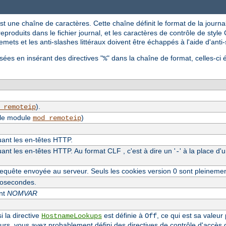
st une chaîne de caractères. Cette chaîne définit le format de la journal
reproduits dans le fichier journal, et les caractères de contrôle de style C
mets et les anti-slashes littéraux doivent être échappés à l'aide d'anti
sées en insérant des directives "
" dans la chaîne de format, celles-ci 
%
).
_remoteip
 le module
)
mod_remoteip
luant les en-têtes HTTP.
uant les en-têtes HTTP. Au format CLF , c'est à dire un '
' à la place d'
-
equête envoyée au serveur. Seuls les cookies version 0 sont pleineme
crosecondes.
ent
NOMVAR
i la directive
est définie à
, ce qui est sa valeur
HostnameLookups
Off
eurs, vous avez probablement défini des directives de contrôle d'accès