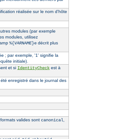
fication réalisée sur le nom d'hôte
'autres modules (par exemple
des modules, utilisez
champ
décrit plus
%{
VARNAME
}e
ée ; par exemple, '1' signifie la
quête initiale).
ent et si
est à
IdentityCheck
 été enregistré dans le journal des
s formats valides sont
,
canonical