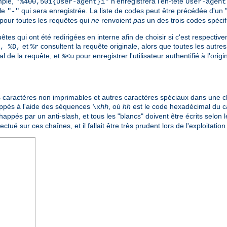
mple,
n'enregistrera l'en-tête
"%400,501{User-agent}i"
User-agent
ale
qui sera enregistrée. La liste de codes peut être précédée d'un 
"-"
pour toutes les requêtes qui
ne
renvoient
pas
un des trois codes spécif
êtes qui ont été redirigées en interne afin de choisir si c'est respective
et
consultent la requête originale, alors que toutes les autres 
, %D,
%r
nal de la requête, et
pour enregistrer l'utilisateur authentifié à l'ori
%<u
 les caractères non imprimables et autres caractères spéciaux dans une 
appés à l'aide des séquences
, où
hh
est le code hexadécimal du 
\x
hh
appés par un anti-slash, et tous les "blancs" doivent être écrits selon l
ctué sur ces chaînes, et il fallait être très prudent lors de l'exploitatio