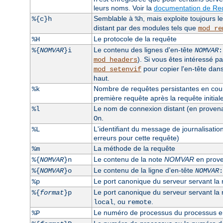
leurs noms. Voir la
documentation de Req
Semblable à
, mais exploite toujours 
%{c}h
%h
distant par des modules tels que
mod_re
Le protocole de la requête
%H
Le contenu des lignes d'en-tête
%{
NOMVAR
}i
NOMVAR
:
). Si vous êtes intéressé pa
mod_headers
pour copier l'en-tête dan
mod_setenvif
haut.
Nombre de requêtes persistantes en cours
%k
première requête après la requête initiale, 
Le nom de connexion distant (en provenanc
%l
.
On
L'identifiant du message de journalisatio
%L
erreurs pour cette requête)
La méthode de la requête
%m
Le contenu de la note
NOMVAR
en prove
%{
NOMVAR
}n
Le contenu de la ligne d'en-tête
%{
NOMVAR
}o
NOMVAR
:
Le port canonique du serveur servant la
%p
Le port canonique du serveur servant la re
%{
format
}p
, ou
.
local
remote
Le numéro de processus du processus enf
%P