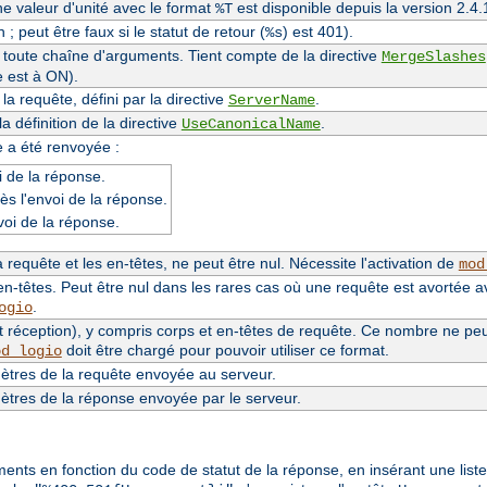
une valeur d'unité avec le format
est disponible depuis la version 2.
%T
 ; peut être faux si le statut de retour (
) est 401).
%s
e toute chaîne d'arguments. Tient compte de la directive
MergeSlashes
e est à ON).
a requête, défini par la directive
.
ServerName
 définition de la directive
.
UseCanonicalName
e a été renvoyée :
 de la réponse.
ès l'envoi de la réponse.
voi de la réponse.
requête et les en-têtes, ne peut être nul. Nécessite l'activation de
mod
n-têtes. Peut être nul dans les rares cas où une requête est avortée a
.
ogio
 réception), y compris corps et en-têtes de requête. Ce nombre ne peut 
doit être chargé pour pouvoir utiliser ce format.
od_logio
tres de la requête envoyée au serveur.
tres de la réponse envoyée par le serveur.
éments en fonction du code de statut de la réponse, en insérant une lis