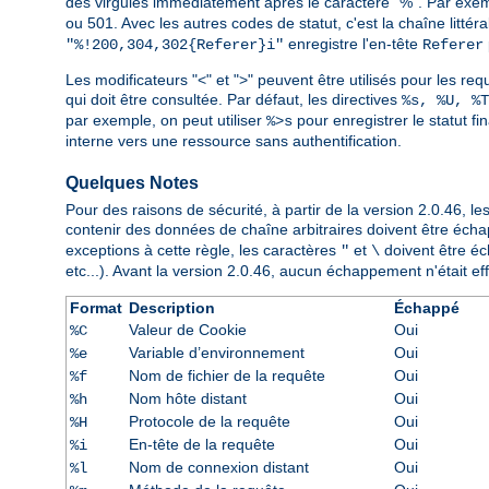
des virgules immédiatement après le caractère "%". Par exe
ou 501. Avec les autres codes de statut, c'est la chaîne littér
enregistre l'en-tête
"%!200,304,302{Referer}i"
Referer
Les modificateurs "<" et ">" peuvent être utilisés pour les requ
qui doit être consultée. Par défaut, les directives
%s, %U, %T
par exemple, on peut utiliser
pour enregistrer le statut fi
%>s
interne vers une ressource sans authentification.
Quelques Notes
Pour des raisons de sécurité, à partir de la version 2.0.46,
contenir des données de chaîne arbitraires doivent être éch
exceptions à cette règle, les caractères
et
doivent être éch
"
\
etc...). Avant la version 2.0.46, aucun échappement n'était effe
Format
Description
Échappé
Valeur de Cookie
Oui
%C
Variable d’environnement
Oui
%e
Nom de fichier de la requête
Oui
%f
Nom hôte distant
Oui
%h
Protocole de la requête
Oui
%H
En-tête de la requête
Oui
%i
Nom de connexion distant
Oui
%l