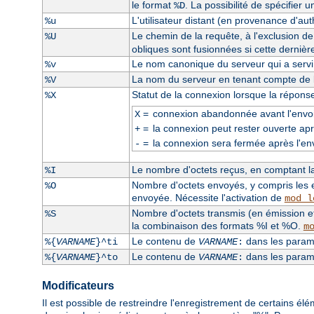
le format
. La possibilité de spécifier 
%D
L'utilisateur distant (en provenance d'auth
%u
Le chemin de la requête, à l'exclusion d
%U
obliques sont fusionnées si cette dernièr
Le nom canonique du serveur qui a servi l
%v
La nom du serveur en tenant compte de la
%V
Statut de la connexion lorsque la répons
%X
=
connexion abandonnée avant l'envoi
X
=
la connexion peut rester ouverte apr
+
=
la connexion sera fermée après l'en
-
Le nombre d'octets reçus, en comptant la 
%I
Nombre d'octets envoyés, y compris les e
%O
envoyée. Nécessite l'activation de
mod_l
Nombre d'octets transmis (en émission et
%S
la combinaison des formats %I et %O.
m
Le contenu de
dans les paramè
%{
VARNAME
}^ti
VARNAME
:
Le contenu de
dans les paramè
%{
VARNAME
}^to
VARNAME
:
Modificateurs
Il est possible de restreindre l'enregistrement de certains él