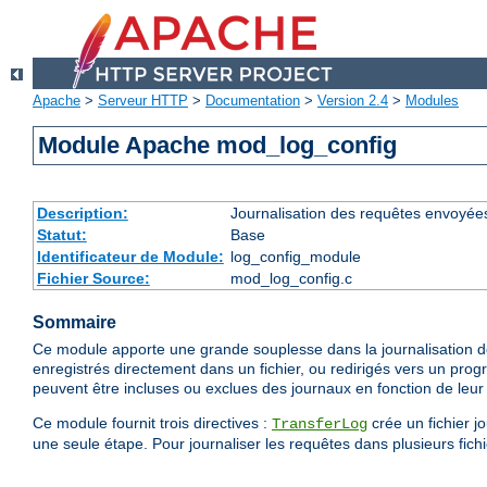
Apache
>
Serveur HTTP
>
Documentation
>
Version 2.4
>
Modules
Module Apache mod_log_config
Description:
Journalisation des requêtes envoyée
Statut:
Base
Identificateur de Module:
log_config_module
Fichier Source:
mod_log_config.c
Sommaire
Ce module apporte une grande souplesse dans la journalisation de
enregistrés directement dans un fichier, ou redirigés vers un prog
peuvent être incluses ou exclues des journaux en fonction de leur 
Ce module fournit trois directives :
crée un fichier j
TransferLog
une seule étape. Pour journaliser les requêtes dans plusieurs fichie