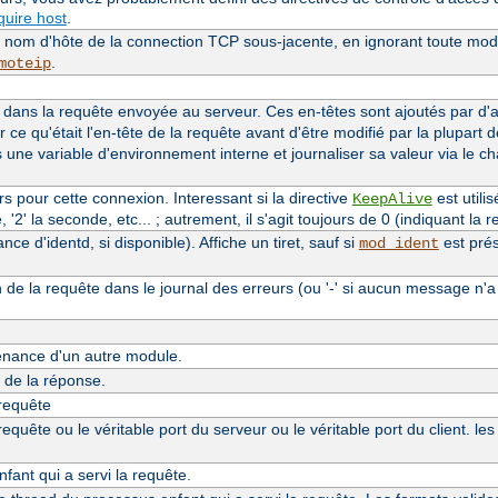
uire host
.
le nom d'hôte de la connection TCP sous-jacente, en ignorant toute modi
.
moteip
dans la requête envoyée au serveur. Ces en-têtes sont ajoutés par d
r ce qu'était l'en-tête de la requête avant d'être modifié par la plupart 
s une variable d'environnement interne et journaliser sa valeur via le 
 pour cette connexion. Interessant si la directive
est utilis
KeepAlive
'2' la seconde, etc... ; autrement, il s'agit toujours de 0 (indiquant la re
e d'identd, si disponible). Affiche un tiret, sauf si
est prés
mod_ident
n de la requête dans le journal des erreurs (ou '-' si aucun message n'a
nance d'un autre module.
de la réponse.
 requête
quête ou le véritable port du serveur ou le véritable port du client. le
ant qui a servi la requête.