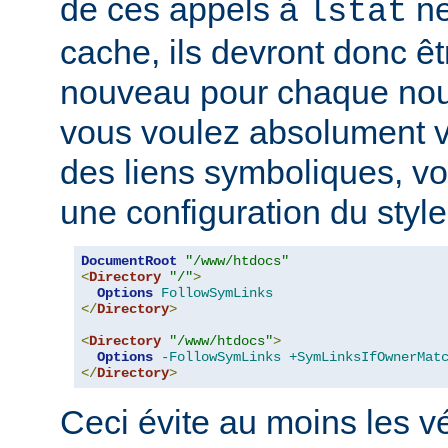
de ces appels à
ne
lstat
cache, ils devront donc ê
nouveau pour chaque nouv
vous voulez absolument vér
des liens symboliques, vo
une configuration du style
DocumentRoot
"/www/htdocs"
<
Directory
"/"
>
Options
FollowSymLinks
</
Directory
>
<
Directory
"/www/htdocs"
>
Options
-FollowSymLinks
+SymLinksIfOwnerMat
</
Directory
>
Ceci évite au moins les vé