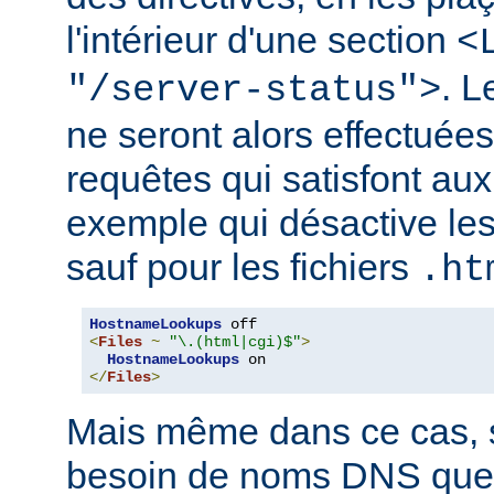
l'intérieur d'une section
<
. 
"/server-status">
ne seront alors effectuée
requêtes qui satisfont aux 
exemple qui désactive l
sauf pour les fichiers
.ht
HostnameLookups
<
Files
~
"\.(html|cgi)$"
>
HostnameLookups
</
Files
>
Mais même dans ce cas, s
besoin de noms DNS que 