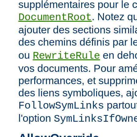
supplémentaires pour le c
. Notez q
DocumentRoot
ajouter des sections simil
des chemins définis par l
ou
en deho
RewriteRule
vos documents. Pour amél
performances, et supprime
des liens symboliques, ajo
partout
FollowSymLinks
l'option
SymLinksIfOwn