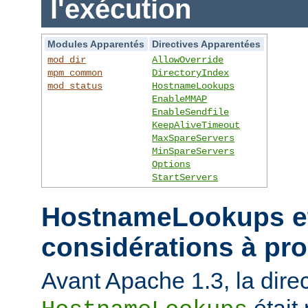
l'exécution
Modules Apparentés
Directives Apparentées
mod_dir
AllowOverride
mpm_common
DirectoryIndex
mod_status
HostnameLookups
EnableMMAP
EnableSendfile
KeepAliveTimeout
MaxSpareServers
MinSpareServers
Options
StartServers
HostnameLookups et
considérations à pr
Avant Apache 1.3, la direc