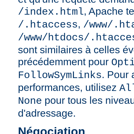
, Apache te
/index.html
,
/.htaccess
/www/.ht
/www/htdocs/.htacce
sont similaires à celles 
précédemment pour
Opt
. Pour 
FollowSymLinks
performances, utilisez
Al
pour tous les nivea
None
d'adressage.
Négociation