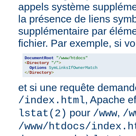
appels système supplémen
la présence de liens sym
supplémentaire par élém
fichier. Par exemple, si v
DocumentRoot
"/www/htdocs"
<
Directory
"/"
>
Options
SymLinksIfOwnerMatch
</
Directory
>
et si une requête demand
, Apache ef
/index.html
pour
,
lstat(2)
/www
/w
/www/htdocs/index.h