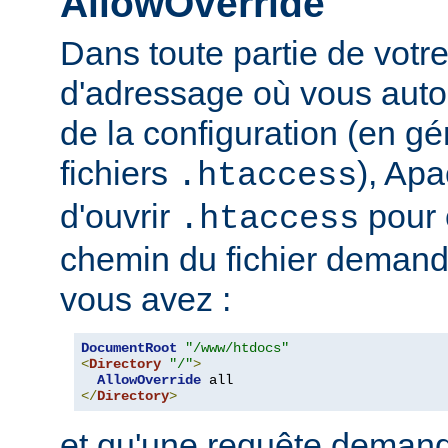
AllowOverride
Dans toute partie de votr
d'adressage où vous auto
de la configuration (en gé
fichiers
), Apa
.htaccess
d'ouvrir
pour 
.htaccess
chemin du fichier demand
vous avez :
DocumentRoot
"/www/htdocs"
<
Directory
"/"
>
AllowOverride
</
Directory
>
et qu'une requête demand