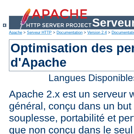
Serveu
Apache
>
Serveur HTTP
>
Documentation
>
Version 2.4
>
Documentati
Optimisation des p
d'Apache
Langues Disponible
Apache 2.x est un serveur
général, conçu dans un but 
souplesse, portabilité et p
que non conçu dans le seul 