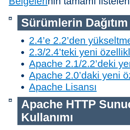
Belgeleri
nin tamamı listelen
Sürümlerin Dağıtım B
2.4’e 2.2’den yükseltm
2.3/2.4’teki yeni özellik
Apache 2.1/2.2’deki yen
Apache 2.0’daki yeni öz
Apache Lisansı
Apache HTTP Sunu
Kullanımı