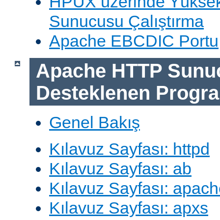
HPUX üzerinde Yüksek
Sunucusu Çalıştırma
Apache EBCDIC Portu
Apache HTTP Sunu
Desteklenen Progra
Genel Bakış
Kılavuz Sayfası: httpd
Kılavuz Sayfası: ab
Kılavuz Sayfası: apach
Kılavuz Sayfası: apxs