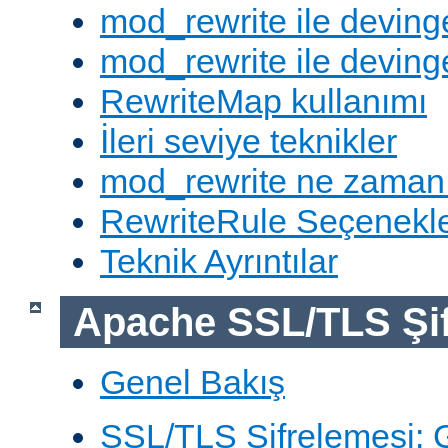
mod_rewrite ile deving
mod_rewrite ile devinge
RewriteMap kullanımı
İleri seviye teknikler
mod_rewrite ne zaman
RewriteRule Seçenekle
Teknik Ayrıntılar
Apache SSL/TLS Şif
Genel Bakış
SSL/TLS Şifrelemesi: G