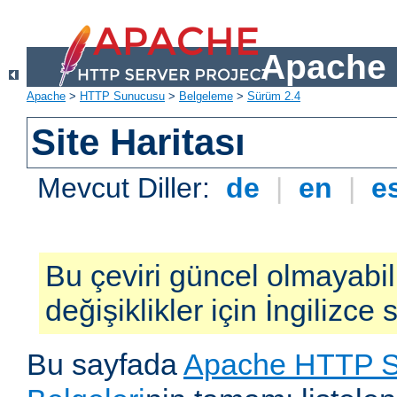
Apache 
Apache
>
HTTP Sunucusu
>
Belgeleme
>
Sürüm 2.4
Site Haritası
Mevcut Diller:
de
|
en
|
e
Bu çeviri güncel olmayabil
değişiklikler için İngilizce
Bu sayfada
Apache HTTP S