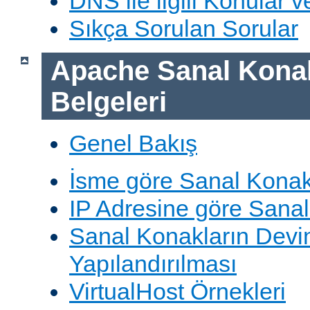
DNS ile ilgili Konular 
Sıkça Sorulan Sorular
Apache Sanal Konak
Belgeleri
Genel Bakış
İsme göre Sanal Konak
IP Adresine göre Sana
Sanal Konakların Devi
Yapılandırılması
VirtualHost Örnekleri