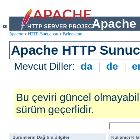
Apache 
Apache
>
HTTP Sunucusu
>
Belgeleme
Apache HTTP Sunucu
Mevcut Diller:
da
|
de
|
e
Bu çeviri güncel olmayabilir
sürüm geçerlidir.
Sürümlerin Dağıtım Bilgileri
Kullanıcı Kıl