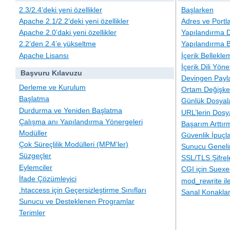
2.3/2.4’deki yeni özellikler
Başlarken
Apache 2.1/2.2’deki yeni özellikler
Adres ve Portl
Apache 2.0’daki yeni özellikler
Yapılandırma D
2.2’den 2.4’e yükseltme
Yapılandırma B
Apache Lisansı
İçerik Bellekle
İçerik Dili Yöne
Başvuru Kılavuzu
Devingen Payla
Derleme ve Kurulum
Ortam Değişken
Başlatma
Günlük Dosyal
Durdurma ve Yeniden Başlatma
URL’lerin Dosy
Çalışma anı Yapılandırma Yönergeleri
Başarım Arttır
Modüller
Güvenlik İpuçla
Çok Süreçlilik Modülleri (MPM’ler)
Sunucu Geneli
Süzgeçler
SSL/TLS Şifre
Eylemciler
CGI için Suexe
İfade Çözümleyici
mod_rewrite i
.htaccess için Geçersizleştirme Sınıfları
Sanal Konakla
Sunucu ve Desteklenen Programlar
Terimler