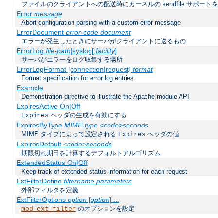
ファイルのクライアントへの配送時にカーネルの sendfile サポート
Error
message
Abort configuration parsing with a custom error message
ErrorDocument
error-code document
エラーが発生したときにサーバがクライアントに送るもの
ErrorLog
file-path
|syslog[:
facility
]
サーバがエラーをログ収集する場所
ErrorLogFormat [connection|request]
format
Format specification for error log entries
Example
Demonstration directive to illustrate the Apache module API
ExpiresActive On|Off
ヘッダの生成を有効にする
Expires
ExpiresByType
MIME-type
<code>seconds
MIME タイプによって設定される
ヘッダの値
Expires
ExpiresDefault
<code>seconds
期限切れ期日を計算するデフォルトアルゴリズム
ExtendedStatus On|Off
Keep track of extended status information for each request
ExtFilterDefine
filtername
parameters
外部フィルタを定義
ExtFilterOptions
option
[
option
] ...
のオプションを設定
mod_ext_filter