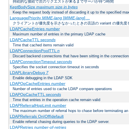
持続的な接続で次のリクエストが来るまでサーバが待つ時間
KeptBodySize
maximum size in bytes
Keep the request body instead of discarding it up to the specified ma
LanguagePriority
MIME-lang
[
MIME-lang
] ...
クライアントが優先度を示さなかったときの言語の variant の優先度
LDAPCacheEntries
number
Maximum number of entries in the primary LDAP cache
LDAPCacheTTL
seconds
Time that cached items remain valid
LDAPConnectionPoolTTL
n
Discard backend connections that have been sitting in the connection
LDAPConnectionTimeout
seconds
Specifies the socket connection timeout in seconds
LDAPLibraryDebug
7
Enable debugging in the LDAP SDK
LDAPOpCacheEntries
number
Number of entries used to cache LDAP compare operations
LDAPOpCacheTTL
seconds
Time that entries in the operation cache remain valid
LDAPReferralHopLimit
number
The maximum number of referral hops to chase before terminating a
LDAPReferrals On|Off|default
Enable referral chasing during queries to the LDAP server.
LDAPRetries
number-of-retries