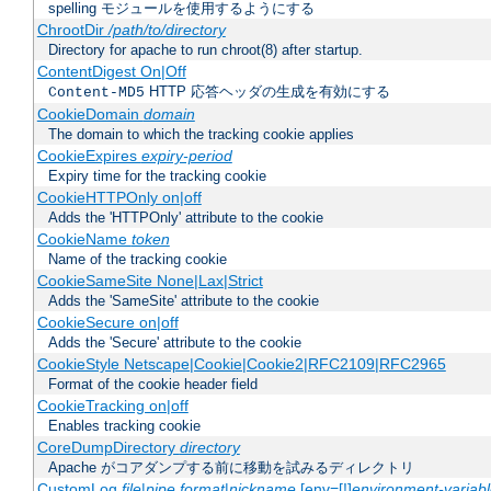
spelling モジュールを使用するようにする
ChrootDir
/path/to/directory
Directory for apache to run chroot(8) after startup.
ContentDigest On|Off
HTTP 応答ヘッダの生成を有効にする
Content-MD5
CookieDomain
domain
The domain to which the tracking cookie applies
CookieExpires
expiry-period
Expiry time for the tracking cookie
CookieHTTPOnly on|off
Adds the 'HTTPOnly' attribute to the cookie
CookieName
token
Name of the tracking cookie
CookieSameSite None|Lax|Strict
Adds the 'SameSite' attribute to the cookie
CookieSecure on|off
Adds the 'Secure' attribute to the cookie
CookieStyle Netscape|Cookie|Cookie2|RFC2109|RFC2965
Format of the cookie header field
CookieTracking on|off
Enables tracking cookie
CoreDumpDirectory
directory
Apache がコアダンプする前に移動を試みるディレクトリ
CustomLog
file
|
pipe
format
|
nickname
[env=[!]
environment-variab