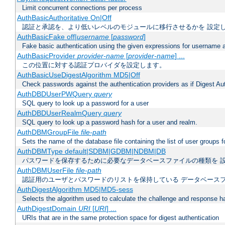
Limit concurrent connections per process
AuthBasicAuthoritative On|Off
認証と承認を、より低いレベルのモジュールに移行させるかを 設定
AuthBasicFake off|
username
[
password
]
Fake basic authentication using the given expressions for username
AuthBasicProvider
provider-name
[
provider-name
] ...
この位置に対する認証プロバイダを設定します。
AuthBasicUseDigestAlgorithm MD5|Off
Check passwords against the authentication providers as if Digest Aut
AuthDBDUserPWQuery
query
SQL query to look up a password for a user
AuthDBDUserRealmQuery
query
SQL query to look up a password hash for a user and realm.
AuthDBMGroupFile
file-path
Sets the name of the database file containing the list of user groups f
AuthDBMType default|SDBM|GDBM|NDBM|DB
パスワードを保存するために必要なデータベースファイルの種類を 
AuthDBMUserFile
file-path
認証用のユーザとパスワードのリストを保持している データベース
AuthDigestAlgorithm MD5|MD5-sess
Selects the algorithm used to calculate the challenge and response ha
AuthDigestDomain
URI
[
URI
] ...
URIs that are in the same protection space for digest authentication