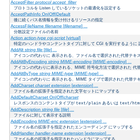
AcceptFilter
protocol
accept_filter
プロトコルを Listen しているソケットの最適化を設定する
AcceptPathInfo On|Off|Default
後に続くパス名情報を受け付けるリソースの指定
AccessFileName
filename
[
filename
] ...
分散設定ファイルの名前
Action
action-type
cgi-script
[virtual]
特定のハンドラやコンテントタイプに対して CGI を実行するように 
AddAlt
string
file
[
file
] ...
アイコンの代わりに 表示される、ファイル名で選択された代替テキ
AddAltByEncoding
string
MIME-encoding
[
MIME-encoding
] ...
アイコンの代わりに表示される、MIME 符号化方法で選択された 代
AddAltByType
string
MIME-type
[
MIME-type
] ...
アイコンの代わりに 表示される、MIME タイプで選択された代替テ
AddCharset
charset
extension
[
extension
] ...
ファイル名の拡張子を指定された文字セットにマップする
AddDefaultCharset On|Off|
charset
レスポンスのコンテントタイプが
あるいは
text/plain
text/htm
AddDescription
string
file
[
file
] ...
ファイルに対して表示する説明
AddEncoding
MIME-enc
extension
[
extension
] ...
ファイル名の拡張子を指定されたエンコーディング にマップする
AddHandler
handler-name
extension
[
extension
] ...
ファイル名の拡張子を指定されたハンドラにマップする