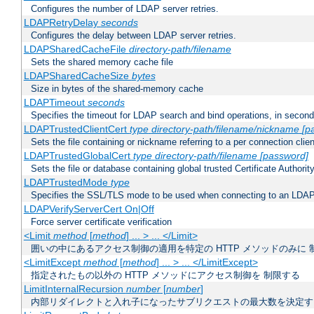
Configures the number of LDAP server retries.
LDAPRetryDelay
seconds
Configures the delay between LDAP server retries.
LDAPSharedCacheFile
directory-path/filename
Sets the shared memory cache file
LDAPSharedCacheSize
bytes
Size in bytes of the shared-memory cache
LDAPTimeout
seconds
Specifies the timeout for LDAP search and bind operations, in secon
LDAPTrustedClientCert
type
directory-path/filename/nickname
[p
Sets the file containing or nickname referring to a per connection clien
LDAPTrustedGlobalCert
type
directory-path/filename
[password]
Sets the file or database containing global trusted Certificate Authority 
LDAPTrustedMode
type
Specifies the SSL/TLS mode to be used when connecting to an LDAP
LDAPVerifyServerCert On|Off
Force server certificate verification
<Limit
method
[
method
] ... > ... </Limit>
囲いの中にあるアクセス制御の適用を特定の HTTP メソッドのみに 
<LimitExcept
method
[
method
] ... > ... </LimitExcept>
指定されたもの以外の HTTP メソッドにアクセス制御を 制限する
LimitInternalRecursion
number
[
number
]
内部リダイレクトと入れ子になったサブリクエストの最大数を決定す