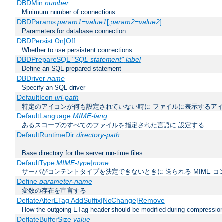
DBDMin
number
Minimum number of connections
DBDParams
param1
=
value1
[,
param2
=
value2
]
Parameters for database connection
DBDPersist On|Off
Whether to use persistent connections
DBDPrepareSQL
"SQL statement"
label
Define an SQL prepared statement
DBDriver
name
Specify an SQL driver
DefaultIcon
url-path
特定のアイコンが何も設定されていない時に ファイルに表示するア
DefaultLanguage
MIME-lang
あるスコープのすべてのファイルを指定された言語に 設定する
DefaultRuntimeDir
directory-path
Base directory for the server run-time files
DefaultType
MIME-type|none
サーバがコンテントタイプを決定できないときに 送られる MIME 
Define
parameter-name
変数の存在を宣言する
DeflateAlterETag AddSuffix|NoChange|Remove
How the outgoing ETag header should be modified during compressio
DeflateBufferSize
value