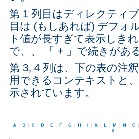
第 1 列目はディレクティブ
目は (もしあれば) デフ
ト値が長すぎて表示しきれ
で、、 「 + 」で続きが
第 3, 4 列は、下の表の
用できるコンテキストと、
示されています。
A
|
B
|
C
|
D
|
E
|
F
|
G
|
H
|
I
|
K
|
L
|
M
|
N
|
O
X