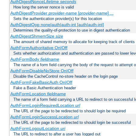
AuthDigestNonceLifetime
seconds
How long the server nonce is valid
AuthDigestProvider
provider-name
[
provider-name
] ...
Sets the authentication provider(s) for this location
AuthDigestQop none|auth|auth-int [auth|auth-int]
Determines the quality-of-protection to use in digest authentication
AuthDigestShmemSize
size
The amount of shared memory to allocate for keeping track of clients
AuthFormAuthoritative On|Off
Sets whether authorization and authentication are passed to lower le
AuthFormBody
fieldname
The name of a form field carrying the body of the request to attempt 
AuthFormDisableNoStore On|Off
Disable the CacheControl no-store header on the login page
AuthFormFakeBasicAuth On|Off
Fake a Basic Authentication header
AuthFormLocation
fieldname
The name of a form field carrying a URL to redirect to on successful l
AuthFormLoginRequiredLocation
url
The URL of the page to be redirected to should login be required
AuthFormLoginSuccessLocation
url
The URL of the page to be redirected to should login be successful
AuthFormLogoutLocation
uri
The URL to redirect to after a user has logged out