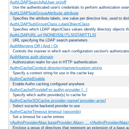
AuthLDAPSearchAsUser on|off
Use the authenticated user's credentials to perform authorization sea
AuthLDAPSubGroupAttribute
attribute
Specifies the attribute labels, one value per directive line, used to d
AuthLDAPSubGroupClass
LdapObjectClass
Specifies which LDAP objectClass values identify directory objects t
AuthLDAPURL
url
[NONE|SSL|TLS|STARTTLS]
URL specifying the LDAP search parameters
AuthMerging Off | And | Or
Controls the manner in which each configuration section's authorizatio
AuthName
auth-domain
Authorization realm for use in HTTP authentication
AuthnCacheContext directory|server|
custom-string
Specify a context string for use in the cache key
AuthnCacheEnable
Enable Authn caching configured anywhere
AuthnCacheProvideFor
authn-provider
[...]
Specify which authn provider(s) to cache for
AuthnCacheSOCache
provider-name[:provider-args]
Select socache backend provider to use
AuthnCacheTimeout
timeout
(seconds)
Set a timeout for cache entries
<AuthnProviderAlias
baseProvider Alias
> ... </AuthnProviderAlias
Enclose a group of directives that represent an extension of a base au