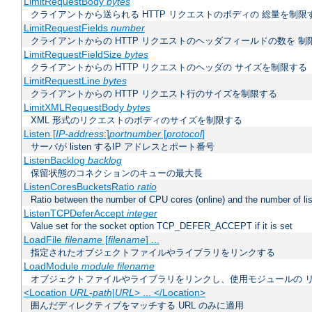
LimitRequestBody
bytes
クライアントから送られる HTTP リクエストのボディの 総量を制限
LimitRequestFields
number
クライアントからの HTTP リクエストのヘッダフィールドの数を 制
LimitRequestFieldSize
bytes
クライアントからの HTTP リクエストのヘッダの サイズを制限する
LimitRequestLine
bytes
クライアントからの HTTP リクエスト行のサイズを制限する
LimitXMLRequestBody
bytes
XML 形式のリクエストのボディのサイズを制限する
Listen [
IP-address
:]
portnumber
[
protocol
]
サーバが listen するIP アドレスとポート番号
ListenBacklog
backlog
保留状態のコネクションのキューの最大長
ListenCoresBucketsRatio
ratio
Ratio between the number of CPU cores (online) and the number of lis
ListenTCPDeferAccept
integer
Value set for the socket option TCP_DEFER_ACCEPT if it is set
LoadFile
filename
[
filename
] ...
指定されたオブジェクトファイルやライブラリをリンクする
LoadModule
module filename
オブジェクトファイルやライブラリをリンクし、使用モジュールの 
<Location
URL-path
|
URL
> ... </Location>
囲んだディレクティブをマッチする URL のみに適用