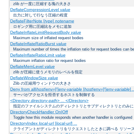
zlib が一度に圧縮する塊の大きさ
DeflateCompressionLevel
value
出力に対して行なう圧縮の程度
DeflateFilterNote [
type
]
notename
ロギング用に圧縮比をメモに追加
DeflateInflateLimitRequestBody
value
Maximum size of inflated request bodies
DeflateInflateRatioBurst
value
Maximum number of times the inflation ratio for request bodies can b
DeflateInflateRatioLimit
value
Maximum inflation ratio for request bodies
DeflateMemLevel
value
zlib が圧縮に使うメモリのレベルを指定
DeflateWindowSize
value
Zlib の圧縮用ウィンドウの大きさ
Deny from all|
host
|env=[!]
env-variable
[
host
|env=[!]
env-variable
] .
サーバがアクセスを拒否するホストを制御する
<Directory
directory-path
> ... </Directory>
指定のファイルシステムのディレクトリとサブディレクトリとのみに
DirectoryCheckHandler On|Off
Toggle how this module responds when another handler is configured
DirectoryIndex
local-url
[
local-url
] ...
クライアントがディレクトリをリクエストしたときに調べる リソー