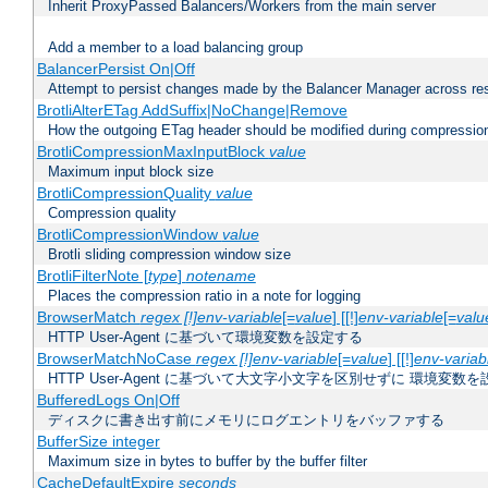
Inherit ProxyPassed Balancers/Workers from the main server
Add a member to a load balancing group
BalancerPersist On|Off
Attempt to persist changes made by the Balancer Manager across res
BrotliAlterETag AddSuffix|NoChange|Remove
How the outgoing ETag header should be modified during compressio
BrotliCompressionMaxInputBlock
value
Maximum input block size
BrotliCompressionQuality
value
Compression quality
BrotliCompressionWindow
value
Brotli sliding compression window size
BrotliFilterNote [
type
]
notename
Places the compression ratio in a note for logging
BrowserMatch
regex [!]env-variable
[=
value
] [[!]
env-variable
[=
valu
HTTP User-Agent に基づいて環境変数を設定する
BrowserMatchNoCase
regex [!]env-variable
[=
value
] [[!]
env-variab
HTTP User-Agent に基づいて大文字小文字を区別せずに 環境変数
BufferedLogs On|Off
ディスクに書き出す前にメモリにログエントリをバッファする
BufferSize integer
Maximum size in bytes to buffer by the buffer filter
CacheDefaultExpire
seconds