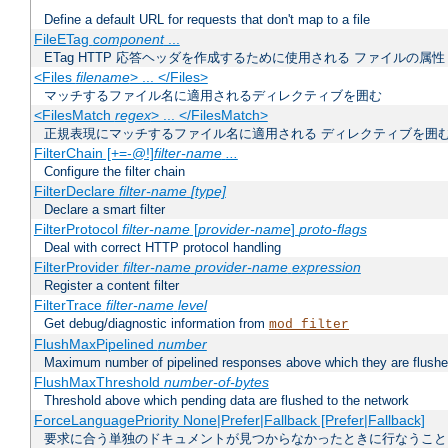
Define a default URL for requests that don't map to a file
FileETag
component
...
ETag HTTP 応答ヘッダを作成するために使用される ファイルの属性
<Files
filename
> ... </Files>
マッチするファイル名に適用されるディレクティブを囲む
<FilesMatch
regex
> ... </FilesMatch>
正規表現にマッチするファイル名に適用される ディレクティブを囲
FilterChain [+=-@!]
filter-name
...
Configure the filter chain
FilterDeclare
filter-name
[type]
Declare a smart filter
FilterProtocol
filter-name
[
provider-name
]
proto-flags
Deal with correct HTTP protocol handling
FilterProvider
filter-name
provider-name
expression
Register a content filter
FilterTrace
filter-name
level
Get debug/diagnostic information from
mod_filter
FlushMaxPipelined
number
Maximum number of pipelined responses above which they are flushe
FlushMaxThreshold
number-of-bytes
Threshold above which pending data are flushed to the network
ForceLanguagePriority None|Prefer|Fallback [Prefer|Fallback]
要求に合う単独のドキュメントが見つからなかったときに行なうこと