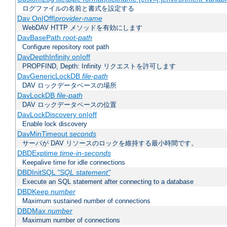
ログファイルの名前と書式を設定する
Dav On|Off|
provider-name
WebDAV HTTP メソッドを有効にします
DavBasePath
root-path
Configure repository root path
DavDepthInfinity on|off
PROPFIND, Depth: Infinity リクエストを許可します
DavGenericLockDB
file-path
DAV ロックデータベースの場所
DavLockDB
file-path
DAV ロックデータベースの位置
DavLockDiscovery on|off
Enable lock discovery
DavMinTimeout
seconds
サーバが DAV リソースのロックを維持する最小時間です。
DBDExptime
time-in-seconds
Keepalive time for idle connections
DBDInitSQL
"SQL statement"
Execute an SQL statement after connecting to a database
DBDKeep
number
Maximum sustained number of connections
DBDMax
number
Maximum number of connections