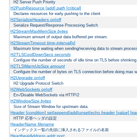
H2 Server Push Priority
H2PushResource [add]
path
[critical]
Declares resources for early pushing to the client
H2SerializeHeaders on|off
Serialize Request/Response Processing Switch
H2StreamMaxMemSize
bytes
Maximum amount of output data buffered per stream.
H2StreamTimeout
time-interval
[s]
Maximum time waiting when sending/receiving data to stream proces
H2TLSCoolDownSecs
seconds
Configure the number of seconds of idle time on TLS before shrinking
H2TLSWarmUpSize
amount
Configure the number of bytes on TLS connection before doing max w
H2Upgrade on|off
H2 Upgrade Protocol Switch
H2WebSockets on|off
En-/Disable WebSockets via HTTP/2
H2WindowSize
bytes
Size of Stream Window for upstream data.
Header [
condition
] set|append|add|unset|echo
header
[
value
] [ea
HTTP 応答ヘッダの設定
HeaderName
filename
インデックス一覧の先頭に挿入されるファイルの名前
HeartbeatAddress
addr:port