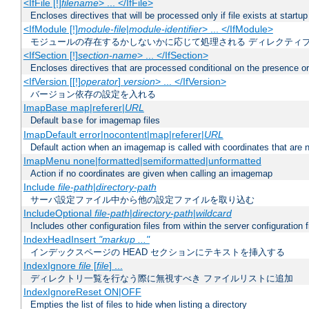
<IfFile [!]
filename
> ... </IfFile>
Encloses directives that will be processed only if file exists at startup
<IfModule [!]
module-file
|
module-identifier
> ... </IfModule>
モジュールの存在するかしないかに応じて処理される ディレクティ
<IfSection [!]
section-name
> ... </IfSection>
Encloses directives that are processed conditional on the presence or
<IfVersion [[!]
operator
]
version
> ... </IfVersion>
バージョン依存の設定を入れる
ImapBase map|referer|
URL
Default
for imagemap files
base
ImapDefault error|nocontent|map|referer|
URL
Default action when an imagemap is called with coordinates that are n
ImapMenu none|formatted|semiformatted|unformatted
Action if no coordinates are given when calling an imagemap
Include
file-path
|
directory-path
サーバ設定ファイル中から他の設定ファイルを取り込む
IncludeOptional
file-path
|
directory-path
|
wildcard
Includes other configuration files from within the server configuration f
IndexHeadInsert
"markup ..."
インデックスページの HEAD セクションにテキストを挿入する
IndexIgnore
file
[
file
] ...
ディレクトリ一覧を行なう際に無視すべき ファイルリストに追加
IndexIgnoreReset ON|OFF
Empties the list of files to hide when listing a directory