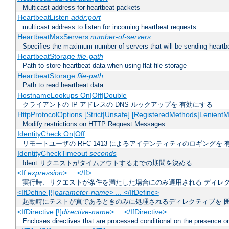
Multicast address for heartbeat packets
HeartbeatListen
addr:port
multicast address to listen for incoming heartbeat requests
HeartbeatMaxServers
number-of-servers
Specifies the maximum number of servers that will be sending heartbe
HeartbeatStorage
file-path
Path to store heartbeat data when using flat-file storage
HeartbeatStorage
file-path
Path to read heartbeat data
HostnameLookups On|Off|Double
クライアントの IP アドレスの DNS ルックアップを 有効にする
HttpProtocolOptions [Strict|Unsafe] [RegisteredMethods|LenientM
Modify restrictions on HTTP Request Messages
IdentityCheck On|Off
リモートユーザの RFC 1413 によるアイデンティティのロギングを 
IdentityCheckTimeout
seconds
Ident リクエストがタイムアウトするまでの期間を決める
<If
expression
> ... </If>
実行時、リクエストが条件を満たした場合にのみ適用される ディレ
<IfDefine [!]
parameter-name
> ... </IfDefine>
起動時にテストが真であるときのみに処理されるディレクティブを 
<IfDirective [!]
directive-name
> ... </IfDirective>
Encloses directives that are processed conditional on the presence or