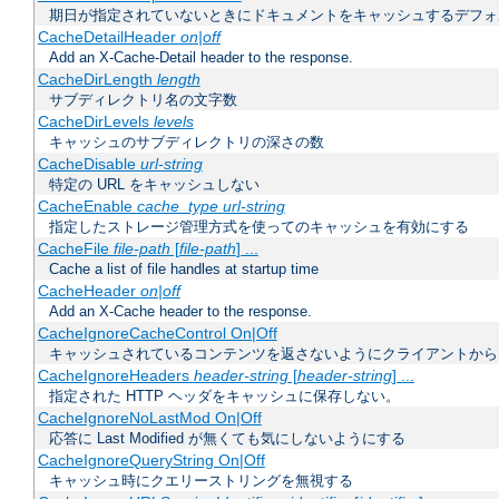
期日が指定されていないときにドキュメントをキャッシュするデフォ
CacheDetailHeader
on|off
Add an X-Cache-Detail header to the response.
CacheDirLength
length
サブディレクトリ名の文字数
CacheDirLevels
levels
キャッシュのサブディレクトリの深さの数
CacheDisable
url-string
特定の URL をキャッシュしない
CacheEnable
cache_type
url-string
指定したストレージ管理方式を使ってのキャッシュを有効にする
CacheFile
file-path
[
file-path
] ...
Cache a list of file handles at startup time
CacheHeader
on|off
Add an X-Cache header to the response.
CacheIgnoreCacheControl On|Off
キャッシュされているコンテンツを返さないようにクライアントから
CacheIgnoreHeaders
header-string
[
header-string
] ...
指定された HTTP ヘッダをキャッシュに保存しない。
CacheIgnoreNoLastMod On|Off
応答に Last Modified が無くても気にしないようにする
CacheIgnoreQueryString On|Off
キャッシュ時にクエリーストリングを無視する