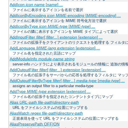
AddIcon
icon
name
[
name
] ...
ファイルに表示するアイコンを名前で選択
AddIconByEncoding
icon
MIME-encoding
[
MIME-encoding
] ...
ファイルに表示するアイコンを MIME 符号化方法で選択
AddIconByType
icon
MIME-type
[
MIME-type
] ...
ファイルの隣に表示するアイコンを MIME タイプによって選択
AddInputFilter
filter
[;
filter
...]
extension
[
extension
] ...
ファイルの拡張子をクライアントのリクエストを処理する フィルタ
AddLanguage
MIME-lang
extension
[
extension
] ...
ファイル名を指定された言語にマップ
AddModuleInfo
module-name
string
server-info ハンドラにより表示されるモジュールの情報に 追加の
AddOutputFilter
filter
[;
filter
...]
extension
[
extension
] ...
ファイル名の拡張子をサーバからの応答を処理するフィルタに マッ
AddOutputFilterByType
filter
[;
filter
...]
media-type
[
media-type
] ...
assigns an output filter to a particular media-type
AddType
MIME-type
extension
[
extension
] ...
ファイル名の拡張子を指定されたコンテントタイプにマップ
Alias
URL-path
file-path
|
directory-path
URL をファイルシステムの位置にマップする
AliasMatch
regex
file-path
|
directory-path
正規表現を使って URL をファイルシステムの位置にマップする
AliasPreservePath OFF|ON