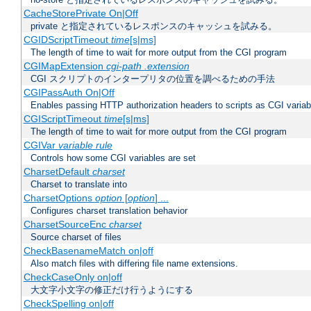
CacheStorePrivate On|Off
private と指定されているレスポンスのキャッシュを試みる。
CGIDScriptTimeout
time
[s|ms]
The length of time to wait for more output from the CGI program
CGIMapExtension
cgi-path
.extension
CGI スクリプトのインタープリタの位置を調べるための手法
CGIPassAuth On|Off
Enables passing HTTP authorization headers to scripts as CGI variab
CGIScriptTimeout
time
[s|ms]
The length of time to wait for more output from the CGI program
CGIVar
variable
rule
Controls how some CGI variables are set
CharsetDefault
charset
Charset to translate into
CharsetOptions
option
[
option
] ...
Configures charset translation behavior
CharsetSourceEnc
charset
Source charset of files
CheckBasenameMatch on|off
Also match files with differing file name extensions.
CheckCaseOnly on|off
大文字小文字の修正だけ行うようにする
CheckSpelling on|off