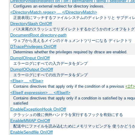
DirectoryIndexRedirect on | off | permanent | temp | seeother |
3x
Configures an external redirect for directory indexes.
<DirectoryMatch
regex
> ... </DirectoryMatch>
正規表現にマッチするファイルシステムのディレクトリと サブディ
DirectorySlash On|Off
パス末尾のスラッシュでリダイレクトするかどうかのオンオフをトグ
DocumentRoot
directory-path
ウェブから見えるメインのドキュメントツリーになる ディレクトリ
DTracePrivileges On|Off
Determines whether the privileges required by dtrace are enabled.
DumpIOInput On|Off
エラーログにすべての入力データをダンプ
DumpIOOutput On|Off
エラーログにすべての出力データをダンプ
<Else> ... </Else>
Contains directives that apply only if the condition of a previous
<If>
<ElseIf
expression
> ... </ElseIf>
Contains directives that apply only if a condition is satisfied by a req
satisfied
EnableExceptionHook On|Off
クラッシュの後に例外ハンドラを実行するフックを有効にする
EnableMMAP On|Off
配送中にファイルを読み込むためにメモリマッピングを 使うかどう
EnableSendfile On|Off