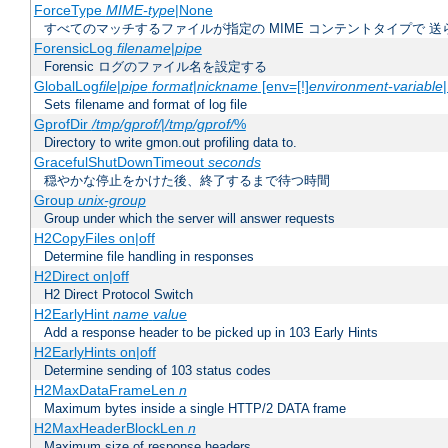
ForceType
MIME-type
|None
すべてのマッチするファイルが指定の MIME コンテントタイプで 
ForensicLog
filename
|
pipe
Forensic ログのファイル名を設定する
GlobalLog
file
|
pipe
format
|
nickname
[env=[!]
environment-variable
Sets filename and format of log file
GprofDir
/tmp/gprof/
|
/tmp/gprof/
%
Directory to write gmon.out profiling data to.
GracefulShutDownTimeout
seconds
穏やかな停止をかけた後、終了するまで待つ時間
Group
unix-group
Group under which the server will answer requests
H2CopyFiles on|off
Determine file handling in responses
H2Direct on|off
H2 Direct Protocol Switch
H2EarlyHint
name
value
Add a response header to be picked up in 103 Early Hints
H2EarlyHints on|off
Determine sending of 103 status codes
H2MaxDataFrameLen
n
Maximum bytes inside a single HTTP/2 DATA frame
H2MaxHeaderBlockLen
n
Maximum size of response headers