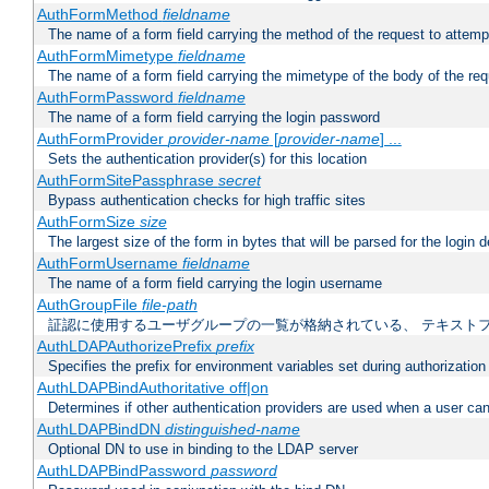
AuthFormMethod
fieldname
The name of a form field carrying the method of the request to attemp
AuthFormMimetype
fieldname
The name of a form field carrying the mimetype of the body of the req
AuthFormPassword
fieldname
The name of a form field carrying the login password
AuthFormProvider
provider-name
[
provider-name
] ...
Sets the authentication provider(s) for this location
AuthFormSitePassphrase
secret
Bypass authentication checks for high traffic sites
AuthFormSize
size
The largest size of the form in bytes that will be parsed for the login d
AuthFormUsername
fieldname
The name of a form field carrying the login username
AuthGroupFile
file-path
証認に使用するユーザグループの一覧が格納されている、 テキスト
AuthLDAPAuthorizePrefix
prefix
Specifies the prefix for environment variables set during authorization
AuthLDAPBindAuthoritative off|on
Determines if other authentication providers are used when a user can
AuthLDAPBindDN
distinguished-name
Optional DN to use in binding to the LDAP server
AuthLDAPBindPassword
password