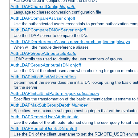
Password used in conjunction with the bind DN
AuthLDAPCharsetConfig
file-path
Language to charset conversion configuration file
AuthLDAPCompareAsUser on|off
Use the authenticated user's credentials to perform authorization co
AuthLDAPCompareDNOnServer on|off
Use the LDAP server to compare the DNs
AuthLDAPDereferenceAliases never|searching|finding|always
When will the module de-reference aliases
AuthLDAPGroupAttribute
attribute
LDAP attributes used to identify the user members of groups.
AuthLDAPGroupAttributeIsDN on|off
Use the DN of the client username when checking for group members
AuthLDAPInitialBindAsUser off|on
Determines if the server does the initial DN lookup using the basic a
for the server
AuthLDAPInitialBindPattern
regex
substitution
Specifies the transformation of the basic authentication username to
AuthLDAPMaxSubGroupDepth
Number
Specifies the maximum sub-group nesting depth that will be evaluated
AuthLDAPRemoteUserAttribute uid
Use the value of the attribute returned during the user query to se
AuthLDAPRemoteUserIsDN on|off
Use the DN of the client username to set the REMOTE_USER environ