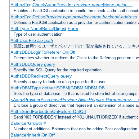
AuthnzFcgiCheckAuthnProvider
provider-name
|
option
...
None
Enables a FastCGI application to handle the check_authn authenticat
AuthnzFcgiDefineProvider
type
provider-name
backend-address
Defines a FastCGI application as a provider for authentication and/or 
AuthType None|Basic|Digest|Form
Type of user authentication
AuthUserFile
file-path
認証に使用するユーザとパスワードの一覧が格納されている、 テキ
AuthzDBDLoginToReferer On|Off
Determines whether to redirect the Client to the Referring page on succ
AuthzDBDQuery
query
Specify the SQL Query for the required operation
AuthzDBDRedirectQuery
query
Specify a query to look up a login page for the user
AuthzDBMType default|SDBM|GDBM|NDBM|DB
Sets the type of database file that is used to store list of user groups
<AuthzProviderAlias
baseProvider Alias Require-Parameters
> ...
Enclose a group of directives that represent an extension of a base au
AuthzSendForbiddenOnFailure On|Off
Send '403 FORBIDDEN' instead of '401 UNAUTHORIZED' if authenticat
BalancerGrowth
#
Number of additional Balancers that can be added Post-configuration
BalancerInherit On|Off