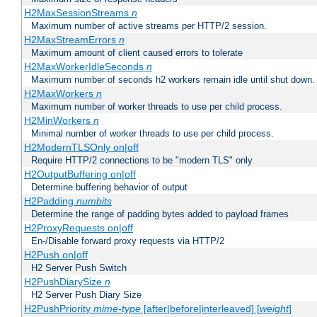
H2MaxSessionStreams
n
Maximum number of active streams per HTTP/2 session.
H2MaxStreamErrors
n
Maximum amount of client caused errors to tolerate
H2MaxWorkerIdleSeconds
n
Maximum number of seconds h2 workers remain idle until shut down.
H2MaxWorkers
n
Maximum number of worker threads to use per child process.
H2MinWorkers
n
Minimal number of worker threads to use per child process.
H2ModernTLSOnly on|off
Require HTTP/2 connections to be "modern TLS" only
H2OutputBuffering on|off
Determine buffering behavior of output
H2Padding
numbits
Determine the range of padding bytes added to payload frames
H2ProxyRequests on|off
En-/Disable forward proxy requests via HTTP/2
H2Push on|off
H2 Server Push Switch
H2PushDiarySize
n
H2 Server Push Diary Size
H2PushPriority
mime-type
[after|before|interleaved] [
weight
]