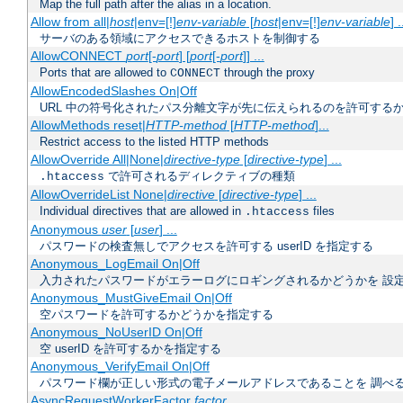
Map the full path after the alias in a location.
Allow from all|
host
|env=[!]
env-variable
[
host
|env=[!]
env-variable
] .
サーバのある領域にアクセスできるホストを制御する
AllowCONNECT
port
[-
port
] [
port
[-
port
]] ...
Ports that are allowed to
through the proxy
CONNECT
AllowEncodedSlashes On|Off
URL 中の符号化されたパス分離文字が先に伝えられるのを許可するか
AllowMethods reset|
HTTP-method
[
HTTP-method
]...
Restrict access to the listed HTTP methods
AllowOverride All|None|
directive-type
[
directive-type
] ...
で許可されるディレクティブの種類
.htaccess
AllowOverrideList None|
directive
[
directive-type
] ...
Individual directives that are allowed in
files
.htaccess
Anonymous
user
[
user
] ...
パスワードの検査無しでアクセスを許可する userID を指定する
Anonymous_LogEmail On|Off
入力されたパスワードがエラーログにロギングされるかどうかを 設
Anonymous_MustGiveEmail On|Off
空パスワードを許可するかどうかを指定する
Anonymous_NoUserID On|Off
空 userID を許可するかを指定する
Anonymous_VerifyEmail On|Off
パスワード欄が正しい形式の電子メールアドレスであることを 調べ
AsyncRequestWorkerFactor
factor