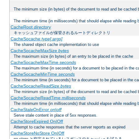
The minimum size (in bytes) of the document to read and be cached 
The minimum time (in milliseconds) that should elapse while reading 
CacheRoot
directory
キャッシュファイルが保管されるルートディレクトリ
CacheSocache
type[:args]
The shared object cache implementation to use
CacheSocacheMaxSize
bytes
The maximum size (in bytes) of an entry to be placed in the cache
CacheSocacheMaxTime
seconds
The maximum time (in seconds) for a document to be placed in the c
CacheSocacheMinTime
seconds
The minimum time (in seconds) for a document to be placed in the c
CacheSocacheReadSize
bytes
The minimum size (in bytes) of the document to read and be cached 
CacheSocacheReadTime
milliseconds
The minimum time (in milliseconds) that should elapse while reading 
CacheStaleOnError
on|off
Serve stale content in place of 5xx responses.
CacheStoreExpired On|Off
Attempt to cache responses that the server reports as expired
CacheStoreNoStore On|Off
no-store と指定されているレスポンスのキャッシュを試みる。