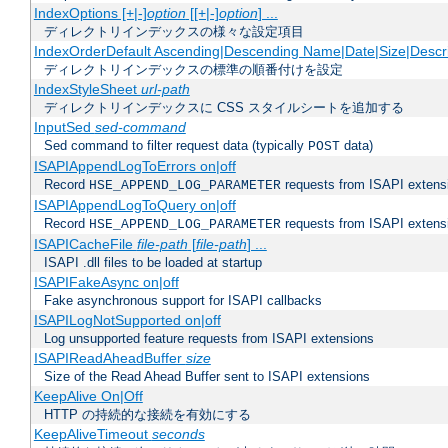
IndexOptions [+|-]
option
[[+|-]
option
] ...
ディレクトリインデックスの様々な設定項目
IndexOrderDefault Ascending|Descending Name|Date|Size|Descri
ディレクトリインデックスの標準の順番付けを設定
IndexStyleSheet
url-path
ディレクトリインデックスに CSS スタイルシートを追加する
InputSed
sed-command
Sed command to filter request data (typically
data)
POST
ISAPIAppendLogToErrors on|off
Record
requests from ISAPI extensio
HSE_APPEND_LOG_PARAMETER
ISAPIAppendLogToQuery on|off
Record
requests from ISAPI extensio
HSE_APPEND_LOG_PARAMETER
ISAPICacheFile
file-path
[
file-path
] ...
ISAPI .dll files to be loaded at startup
ISAPIFakeAsync on|off
Fake asynchronous support for ISAPI callbacks
ISAPILogNotSupported on|off
Log unsupported feature requests from ISAPI extensions
ISAPIReadAheadBuffer
size
Size of the Read Ahead Buffer sent to ISAPI extensions
KeepAlive On|Off
HTTP の持続的な接続を有効にする
KeepAliveTimeout
seconds