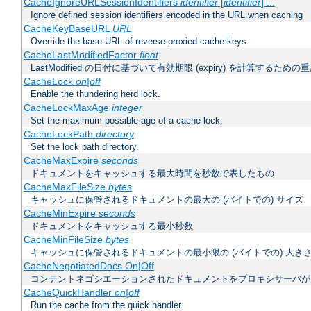
CacheIgnoreURLSessionIdentifiers
identifier
[
identifier
] ...
Ignore defined session identifiers encoded in the URL when caching
CacheKeyBaseURL
URL
Override the base URL of reverse proxied cache keys.
CacheLastModifiedFactor
float
LastModified の日付に基づいて有効期限 (expiry) を計算するため
CacheLock
on|off
Enable the thundering herd lock.
CacheLockMaxAge
integer
Set the maximum possible age of a cache lock.
CacheLockPath
directory
Set the lock path directory.
CacheMaxExpire
seconds
ドキュメントをキャッシュする最大時間を秒数で表したもの
CacheMaxFileSize
bytes
キャッシュに保管されるドキュメントの最大の (バイトでの) サイズ
CacheMinExpire
seconds
ドキュメントをキャッシュする最小秒数
CacheMinFileSize
bytes
キャッシュに保管されるドキュメントの最小限の (バイトでの) 大き
CacheNegotiatedDocs On|Off
コンテントネゴシエーションされたドキュメントをプロキシサーバが
CacheQuickHandler
on|off
Run the cache from the quick handler.