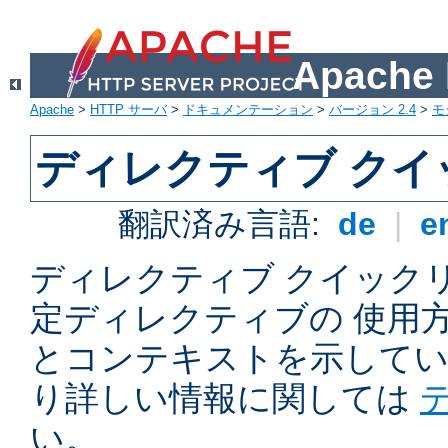
Apach
Apache
>
HTTP サーバ
>
ドキュメンテーション
>
バージョン 2.4
>
モ
ディレクティブ ク
翻訳済み言語:
de
|
e
ディレクティブ クイックリフ
定ディレクティブの 使用
とコンテキストを示してい
り詳しい情報に関しては
い。